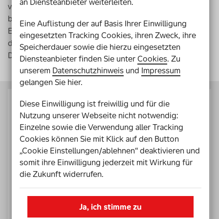
an Diensteanbieter weiterleiten.
verglichen. Dadurch werden Unterschiede, Brüche und
besondere Herausforderungen im Hinblick auf das
Eine Auflistung der auf Basis Ihrer Einwilligung
Erleben gesellschaftlichen Zusammenhalts sichtbar, die
eingesetzten Tracking Cookies, ihren Zweck, ihre
die Erfahrungen von Menschen mit Beeinträchtigung in
Speicherdauer sowie die hierzu eingesetzten
Deutschland prägen.
Diensteanbieter finden Sie unter
Cookies
. Zu
unserem
Datenschutzhinweis
und
Impressum
gelangen Sie hier.
Diese Einwilligung ist freiwillig und für die
Nutzung unserer Webseite nicht notwendig:
Einzelne sowie die Verwendung aller Tracking
Cookies können Sie mit Klick auf den Button
„Cookie Einstellungen/ablehnen“ deaktivieren und
somit ihre Einwilligung jederzeit mit Wirkung für
die Zukunft widerrufen.
Ja, ich stimme zu