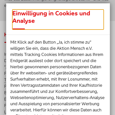
es schwächt
Einwilligung in Cookies und
Analyse
Hintergrund der Studie
Mit Klick auf den Button „Ja, ich stimme zu“
willigen Sie ein, dass die Aktion Mensch e.V.
Im Jahr 2025 hatten
ARD, ZDF und
mittels Tracking Cookies Informationen aus Ihrem
Endgerät ausliest oder dort speichert und die
Deutschlandradio ihre
bevölkerungsrepräsentative
hierbei gewonnenen personenbezogenen Daten
"Zusammenhaltsstudie" veröffentlicht. Die zentralen
über Ihr webseiten- und geräteübergreifendes
Fragen dieser Erhebung hat die Aktion Mensch der
Surfverhalten erhebt, mit Ihrer Losnummer, mit
Teilhabe-Community
vorgelegt, einem Befragungs-
Ihren Vertragsstammdaten und Ihrer Kaufhistorie
Panel, das ausschließlich aus Menschen mit
zusammenführt und zur Komfortverbesserung,
Beeinträchtigung besteht.
Die Ergebnisse beider
Webseitenoptimierung, Nutzerverhaltens-Analyse
Erhebungen wurden am Standort Hamburg des
und Ausspielung von personalisierter Werbung
Forschungsinstituts Gesellschaftlicher Zusammenhalt im
verarbeitet. Hierfür können wir diese Daten auch
Leibniz-Institut für Medienforschung miteinander