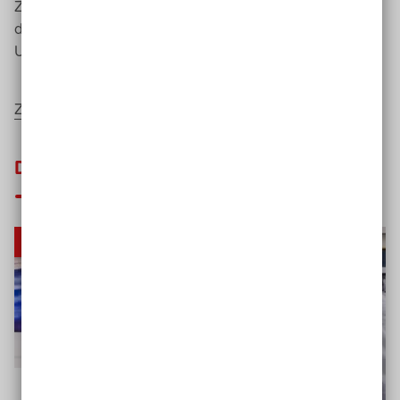
Zugehörigkeit: in Nachbarschaften, im Arbeitsleben bei
der Barrierefreiheit und vor allem in der politischen
Umsetzung“.
Zurück zum Inhaltsverzeichnis
Das könnte Sie auch interessieren
Studie
Inklusionsbarometer Arbeit