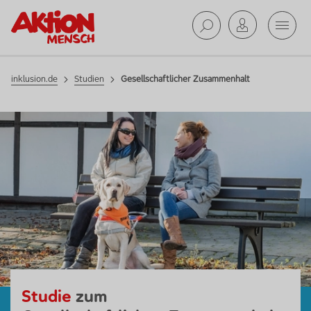
Mobil
Studien
inklusion.de
Suche ab
inklusion.de
Studien
Gesellschaftlicher Zusammenhalt
Studie
zum