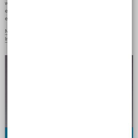
wünschen, an dem man zeigen kann: Es lohnt sich
einfach nicht, gegen geltendes Recht zu verstoßen. Und
einvernehmliche Lösungen sind immer besser.
Mehr zum Projekt „Verbandsklagen als strategisches
Instrument der Selbsthilfe“
Steffen Erzgraber