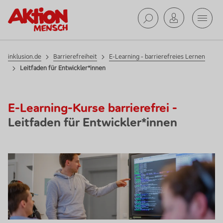
E-Learning -
Mobil
barrierefreies
Lernen
Suche ab
inklusion.de
Barrierefreiheit
E-Learning - barrierefreies Lernen
Leitfaden für Entwickler*innen
E-Learning
-Kurse barrierefrei -
Leitfaden für Entwickler*innen