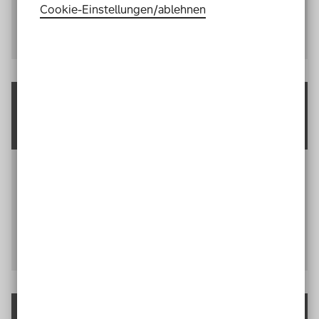
Cookie-Einstellungen­/­ablehnen
Zu Kapitel 2 - Planungs- und
Entwicklungsphase
Kapitel 3: Testphase und
Qualitätsprüfung
Wie lernen wir als
Team
viel und schnell im Bereich
E-Learning
hinzu und wie leisten wir eine effektive
Unterstützung für unsere Zielgruppe?
Zu Kapitel 3 - Testphase und Qualitätsprüfung
Kapitel 4: Veröffentlichung und