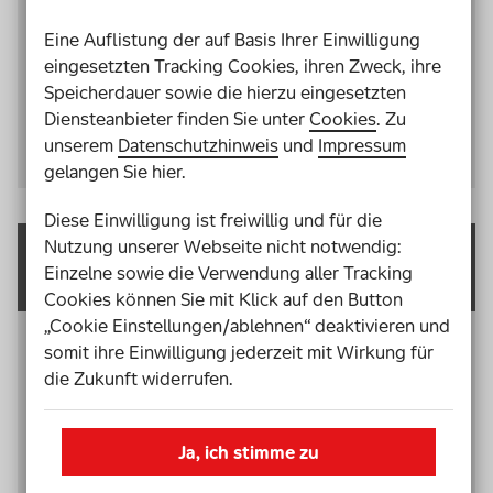
Selbstlernkurses und Klärung grundlegender
Eine Auflistung der auf Basis Ihrer Einwilligung
Begriffe. Warum können synchrone Lernphase den
eingesetzten Tracking Cookies, ihren Zweck, ihre
Selbstlernkurs barrierefreier machen? Was besagt
Speicherdauer sowie die hierzu eingesetzten
die
WCAG
für digitale Barrierefreiheit?
Diensteanbieter finden Sie unter
Cookies
. Zu
unserem
Datenschutzhinweis
und
Impressum
Zu Kapitel 1 - Vorüberlegungen
gelangen Sie hier.
Diese Einwilligung ist freiwillig und für die
Nutzung unserer Webseite nicht notwendig:
Kapitel 2: Planungs- und
Einzelne sowie die Verwendung aller Tracking
Entwicklungsphase
Cookies können Sie mit Klick auf den Button
„Cookie Einstellungen/ablehnen“ deaktivieren und
Wie organisiere ich die Lerneinheiten, wie entwickle
somit ihre Einwilligung jederzeit mit Wirkung für
ich ein
Storyboard
und welche Lernmedien sind
die Zukunft widerrufen.
barrierefrei? Dieses Kapitel befasst sich mit der
Planung des Kurses und der Produktion der
Ja, ich stimme zu
Materialien.