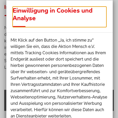
Inhalte des Leitfadens
Einwilligung in Cookies und
Analyse
Nachfolgend haben wir für Sie die wichtigsten Punkte
des Leitfadens aufgeführt. Unter dem jeweiligen Link
Mit Klick auf den Button „Ja, ich stimme zu“
kommen Sie zur thematischen Ausführung des Themas
willigen Sie ein, dass die Aktion Mensch e.V.
im Leitfaden selber. Außerdem bieten wie Ihnen
mittels Tracking Cookies Informationen aus Ihrem
eine
Check
liste zum Thema
E-Learning
an, anhand derer
Endgerät ausliest oder dort speichert und die
Sie die wichtigsten Punkte zur Barrierefreiheit Ihres
E-
hierbei gewonnenen personenbezogenen Daten
Learnin
g Kurses überprüfen können.
über Ihr webseiten- und geräteübergreifendes
Surfverhalten erhebt, mit Ihrer Losnummer, mit
Ihren Vertragsstammdaten und Ihrer Kaufhistorie
zusammenführt und zur Komfortverbesserung,
Webseitenoptimierung, Nutzerverhaltens-Analyse
Kapitel 1: Vorüberlegungen
und Ausspielung von personalisierter Werbung
verarbeitet. Hierfür können wir diese Daten auch
an Diensteanbieter weiterleiten.
Einführung in die Entwicklung eines digitalen