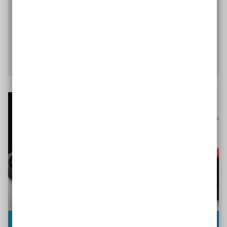
zugänglich sind. Die Aktion Mensch hat ein Video-
Player-Plugin
entwickelt, mit dem die Einbindung
barrierefreier Videos optimal möglich ist.
Mehr Infos zum Videoplayer-Plugin
Barrierefreie Dokumente