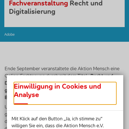
Fachveranstaltung
Recht und
Digitalisierung
Adobe
Ende September veranstaltete die Aktion Mensch eine
Online-Fachtagung durch mit dem Titel
„Recht und
Digitalisierung: Bessere Chancen für einen
Einwilligung in Cookies und
gleichwertigen Zugang zum Recht für Menschen mit
Analyse
Behinderung durch Legal Tech?“
.
Unter dem Schlagwort
„
Legal Tech
“
werden gemeinhin
ganz unterschiedliche
digitale Anwendungen im Bereich
Mit Klick auf den Button „Ja, ich stimme zu“
des Rechts zusammengefasst. Die Veranstaltung zielt
willigen Sie ein, dass die Aktion Mensch e.V.
darauf ab, einen fachübergreifenden Dialog zur