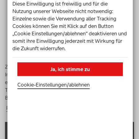
Diese Einwilligung ist freiwillig und für die
Konkrete Beispiele
, welche Erfahrungen werden
Nutzung unserer Webseite nicht notwendig:
bereits gemacht mit digitalen Technologien bei der
Einzelne sowie die Verwendung aller Tracking
(Rechts-)Beratung oder der Durchsetzung von
Cookies können Sie mit Klick auf den Button
Rechten von Menschen mit Behinderung.
„Cookie Einstellungen/ablehnen“ deaktivieren und
Wie könnte sich die
Digitalisierung im
somit ihre Einwilligung jederzeit mit Wirkung für
Rechtsbereich
zukünftig in Bezug auf einen
die Zukunft widerrufen.
gleichwertigen Zugang zum Recht auswirken?
Zu jedem Themenschwerpunkt gab es mehrere
Ja, ich stimme zu
Impulsbeiträge vor deren Hintergrund es abschließend
eine Podiumsdiskussion zur Frage gab, ob
Legal
Cookie-Einstellungen­/­ablehnen
Tech
den Zugang zum Recht von Menschen mit
Behinderung verbessern kann.
Programm der Fachveranstaltung downloaden
Die Redner*innen