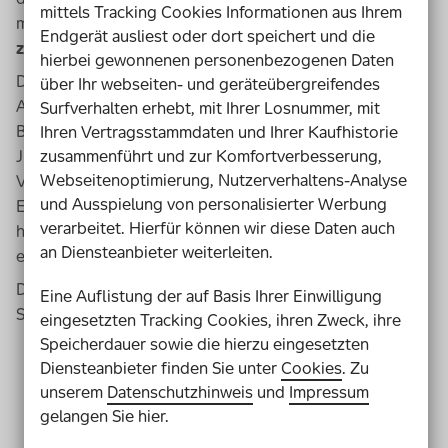
mittels Tracking Cookies Informationen aus Ihrem
möglichen Rolle digitaler Technologien für den
Zugang
Endgerät ausliest oder dort speichert und die
zum Recht für Menschen mit Behinderung
anzuregen.
hierbei gewonnenen personenbezogenen Daten
Die Fachveranstaltung richtete sich an alle interessierten
über Ihr webseiten- und geräteübergreifendes
Akteur*innen, die sich für die Rechte von Menschen mit
Surfverhalten erhebt, mit Ihrer Losnummer, mit
Behinderung einsetzen. Aber auch Juristinnen und
Ihren Vertragsstammdaten und Ihrer Kaufhistorie
Juristen mit dem Schwerpunkt Sozialrecht oder
zusammenführt und zur Komfortverbesserung,
Webseitenoptimierung, Nutzerverhaltens-Analyse
Vertreter*innen anderer Rechtsberufe, die bisher wenig
und Ausspielung von personalisierter Werbung
Erfahrungen mit digitalen Anwendungen gesammelt
verarbeitet. Hierfür können wir diese Daten auch
haben, waren zu der kostenfreien Veranstaltung herzlich
an Diensteanbieter weiterleiten.
eingeladen.
Das Veranstaltungsprogramm hatte drei thematische
Eine Auflistung der auf Basis Ihrer Einwilligung
Schwerpunkte:
eingesetzten Tracking Cookies, ihren Zweck, ihre
Speicherdauer sowie die hierzu eingesetzten
Wie können
politische und rechtliche
Diensteanbieter finden Sie unter
Cookies
. Zu
Rahmenbedingungen
, wie beispielsweise die UN-
unserem
Datenschutzhinweis
und
Impressum
Behindertenrechtskonvention, in Zeiten der
gelangen Sie hier.
Digitalisierung zu einem diskriminierungsfreien
Zugang zum Recht beitragen?