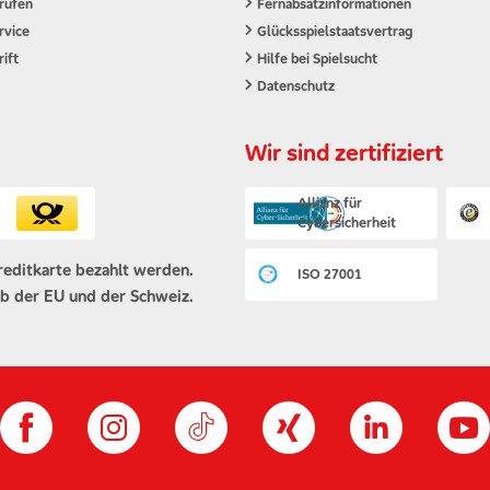
rüfen
Fernabsatzinformationen
rvice
Glücksspielstaatsvertrag
ift
Hilfe bei Spielsucht
Datenschutz
Wir sind zertifiziert
Allianz für
Cybersicherheit
reditkarte bezahlt werden.
ISO 27001
b der EU und der Schweiz.