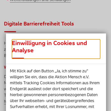
Digitale Barrierefreiheit Tools
Einwilligung in Cookies und
Hier haben wir Ihnen eine Auswahl von
Tools
Analyse
zusammengestellt, mit denen Sie die digitale
Barrierefreiheit Ihrer Website überprüfen können.
WAVE (Web Accessibility Evaluation Tools)
Mit Klick auf den Button „Ja, ich stimme zu“
Diese kostenlose Browsererweiterung bietet die
willigen Sie ein, dass die Aktion Mensch e.V.
mittels Tracking Cookies Informationen aus Ihrem
Möglichkeit, sich mögliche Barrieren auf der Website,
Endgerät ausliest oder dort speichert und die
wie falsche Überschriftenstrukturen oder fehlende Alt-
hierbei gewonnenen personenbezogenen Daten
Texte anzeigen zu lassen.
über Ihr webseiten- und geräteübergreifendes
https://wave.webaim.org/
Surfverhalten erhebt, mit Ihrer Losnummer, mit