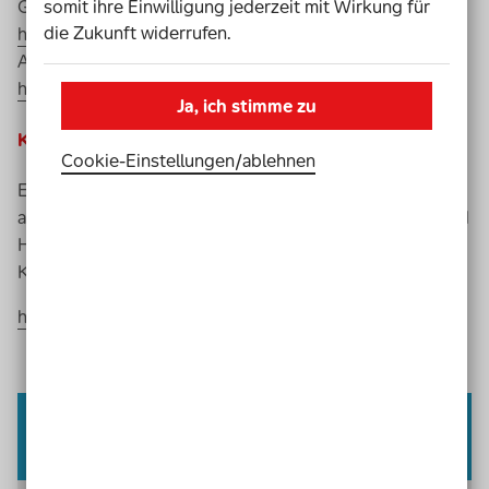
somit ihre Einwilligung jederzeit mit Wirkung für
Google Talk Back
für
Android
:
die Zukunft widerrufen.
https://support.google.com/accessibility/
Apple VoiceOver
für
iOS
:
https://support.apple.com/de-de/HT211899
Ja, ich stimme zu
Kontrast-
Checker
Cookie-Einstellungen­/­ablehnen
Eine gute Lesbarkeit von Texten beruht unter anderem
auf einem ausreichenden Kontrast zwischen Vorder- und
Hintergrundfarbe. Mit diesem
Tool
können Sie die
Kontraste auf Ihrer Seite überprüfen.
https://contrastchecker.com/
Der Newsletter des Wegweisers
Inklusion