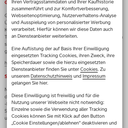
Ihren Vertragsstammdaten und Ihrer Kaufhistorie
Google Lighthouse
zusammenführt und zur Komfortverbesserung,
Webseitenoptimierung, Nutzerverhaltens-Analyse
Google Lighthouse
ist ein automatisierter Test, zur
und Ausspielung von personalisierter Werbung
Überprüfung der „
Accessibility Essentials
“ wie
verarbeitet. Hierfür können wir diese Daten auch
Kontraste, Schriftgröße, Labels,
Touch Targets
oder Alt-
an Diensteanbieter weiterleiten.
Text. Die
Browser
erweiterung Headingsmap bietet einen
sehr guten Überblick über die Überschriften und die
Eine Auflistung der auf Basis Ihrer Einwilligung
gesamte Struktur einer
Webseite
.
eingesetzten Tracking Cookies, ihren Zweck, ihre
Speicherdauer sowie die hierzu eingesetzten
https://chrome.google.com/
Diensteanbieter finden Sie unter
Cookies
. Zu
unserem
Datenschutzhinweis
und
Impressum
Screenreader-Check
gelangen Sie hier.
Menschen mit Sehbehinderung sind darauf angewiesen,
Diese Einwilligung ist freiwillig und für die
dass Websites
Screenreader
Nutzung unserer Webseite nicht notwendig:
-kompatibel eingerichtet sind. Nutzen Sie einen
Einzelne sowie die Verwendung aller Tracking
Screenreader,
Cookies können Sie mit Klick auf den Button
um Ihre Website auf Sprachbedienung zu überprüfen.
„Cookie Einstellungen/ablehnen“ deaktivieren und