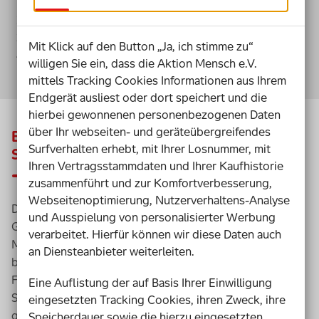
So funktioniert das Projekt
Finanzierung & Förderung ähnlicher Projekte
Zusammenarbeit & Erfahrungen
Mit Klick auf den Button „Ja, ich stimme zu“
Kontakt
willigen Sie ein, dass die Aktion Mensch e.V.
mittels Tracking Cookies Informationen aus Ihrem
Endgerät ausliest oder dort speichert und die
hierbei gewonnenen personenbezogenen Daten
über Ihr webseiten- und geräteübergreifendes
Barrierefreier Wohnraum mitten in Berlin:
Surfverhalten erhebt, mit Ihrer Losnummer, mit
So funktioniert das Projekt
Ihren Vertragsstammdaten und Ihrer Kaufhistorie
zusammenführt und zur Komfortverbesserung,
Webseitenoptimierung, Nutzerverhaltens-Analyse
Das neue inklusive Wohnhaus wurde auf einem
und Ausspielung von personalisierter Werbung
Grundstück errichtet, mit dem eine Berlinerin die Aktion
verarbeitet. Hierfür können wir diese Daten auch
Mensch in ihrem Nachlass bedachte. Den Bau des
an Diensteanbieter weiterleiten.
barrierefreien Gebäudes finanzierte die Aktion Mensch.
Für den Betrieb der inklusiven Wohn- und
Eine Auflistung der auf Basis Ihrer Einwilligung
Service
angebote konnte sie mit der Berliner Stephanus
eingesetzten Tracking Cookies, ihren Zweck, ihre
gGmbH
einen erfahrenen Partner als Pächter gewinnen.
Speicherdauer sowie die hierzu eingesetzten