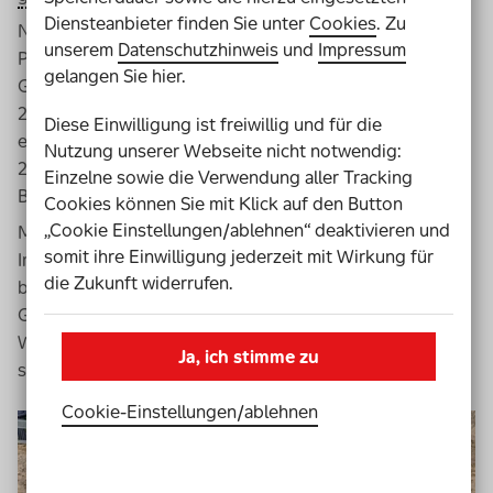
Diensteanbieter finden Sie unter
Cookies
. Zu
Nach einer gemeinsamen Planungsphase startete das
unserem
Datenschutzhinweis
und
Impressum
Projekt im Mai 2022 offiziell mit einer feierlichen
gelangen Sie hier.
Grundsteinlegung.
Knapp ein Jahr später, am 23. März
2023, folgte das Richtfest. Ein weiteres Jahr später hieß
Diese Einwilligung ist freiwillig und für die
es Einzug in der Prinzregentenstraße. Seit dem 01. März
Nutzung unserer Webseite nicht notwendig:
2024 füllen 28 Bewohner*innen mit und ohne
Einzelne sowie die Verwendung aller Tracking
Behinderung das Haus mit Leben.
Cookies können Sie mit Klick auf den Button
„Cookie Einstellungen/ablehnen“ deaktivieren und
Mit der nach Prinzipien der Nachhaltigkeit konzipierten
somit ihre Einwilligung jederzeit mit Wirkung für
Immobilie schafft die Aktion Mensch damit modernen
die Zukunft widerrufen.
barrierefreien Wohnraum in zentraler Lage. Das
Grundstück ist gut an den Nahverkehr angebunden. Die
Wege zum Einkaufen, zur Arbeit, zur Uni oder zum Arzt
Ja, ich stimme zu
sind kurz.
Cookie-Einstellungen­/­ablehnen