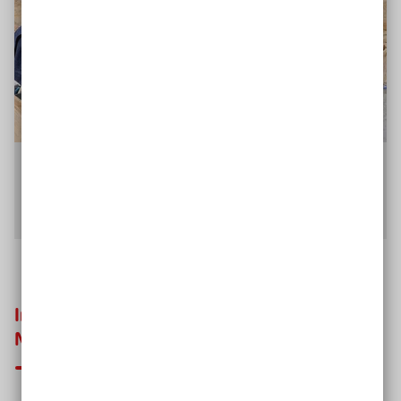
Bei der feierlichen Grundsteinlegung im Mai 2022 mit vielen Gästen
war auch Schauspielerin Leslie Malton mit dabei, die in der
Nachbarschaft lebt und das Anliegen auch aus ihrem familiären
Hintergrund heraus unterstützt.
Inklusives Zusammenleben: Bunte
Mischung an Bewohner*innen