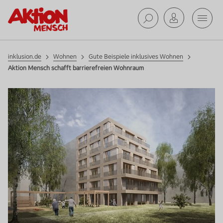
Gute
Beispiele
Mobil
inklusives
Suche ab
Aktion Mensch schafft barrierefreien Woh
Wohnen
inklusion.de
Wohnen
Gute Beispiele inklusives Wohnen
Aktion Mensch schafft barrierefreien Wohnraum