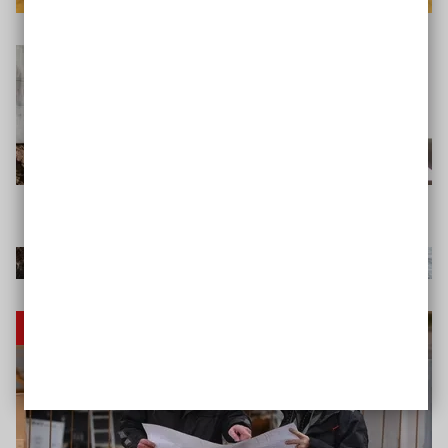
Was tun, wenn ich keine barrierefreie
Wohnung finde?
Barrierefrei Bauen