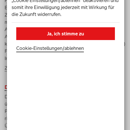
Fachkräfte im Breitensport auf europäischer Ebene.
„Cookie Einstellungen/ablehnen“ deaktivieren und
somit ihre Einwilligung jederzeit mit Wirkung für
Einer der Förderschwerpunkte ist „Inklusion & Vielfalt“.
die Zukunft widerrufen.
Zum einen können haupt- und ehrenamtliche Fachkräfte
mit einer Behinderung oder Beeinträchtigung bei einem
Aufenthalt in einer Gasteinrichtung im europäischen
Ja, ich stimme zu
Ausland ihre Kompetenzen erweitern. Zum anderen
können Organisationen ihre (haupt- und ehrenamtlichen)
Cookie-Einstellungen­/­ablehnen
Fachkräfte ins Ausland schicken, um sich zum Thema
Inklusion und Vielfalt weiterzubilden.
Zu "Erasmus+ Sport"
DBS
-Lehrgangsplan 2022
Der Deutsche Behindertensportverband (DBS) hat 2022
über 1.000 Aus-, Fort- und Weiterbildungsangebote im
Programm. Mit den zahlreichen Bildungsangeboten
richtet sich der
DBS
-Lehrgangsplan an (zukünftige)
Übungsleiter*innen und Trainer*innen, die sich für