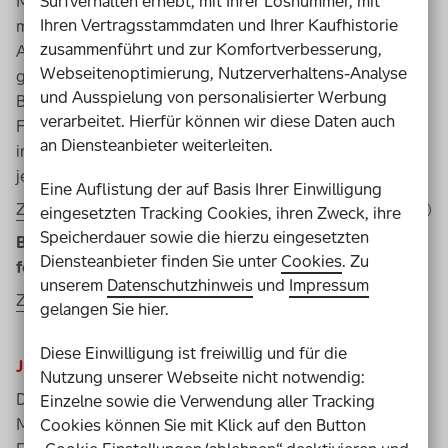
Menschen mit Behinderung. Das gilt besonders, wenn
Surfverhalten erhebt, mit Ihrer Losnummer, mit
Ihren Vertragsstammdaten und Ihrer Kaufhistorie
man dabei nicht allein ist: bei der Tandem
Young Coach
-
zusammenführt und zur Komfortverbesserung,
Ausbildung wird ein
Young Coach
mit Behinderung
Webseitenoptimierung, Nutzerverhaltens-Analyse
gemeinsam mit einem*einer Tandempartner*in ohne
und Ausspielung von personalisierter Werbung
Behinderung auf die Herausforderungen als
verarbeitet. Hierfür können wir diese Daten auch
Fußballtrainer*in vorbereitet. Die Aufgaben werden den
an Diensteanbieter weiterleiten.
individuellen Stärken entsprechend aufgeteilt und das
jeweilige Team gemeinsam geführt.
Eine Auflistung der auf Basis Ihrer Einwilligung
Zur Ausschreibung in Alltags- und in Leichter Sprache
eingesetzten Tracking Cookies, ihren Zweck, ihre
Speicherdauer sowie die hierzu eingesetzten
Bewerbungen können bis zum 15.1.24 unter
Diensteanbieter finden Sie unter
Cookies
. Zu
folgendem Link eingereicht werden:
unserem
Datenschutzhinweis
und
Impressum
Zum Bewerbungsformular
gelangen Sie hier.
Diese Einwilligung ist freiwillig und für die
JUGEND für Europa
Nutzung unserer Webseite nicht notwendig:
Das
EU
-Programm "Erasmus+ Sport" fördert Lern- und
Einzelne sowie die Verwendung aller Tracking
Mobilitätsprojekte für haupt- und ehrenamtliche
Cookies können Sie mit Klick auf den Button