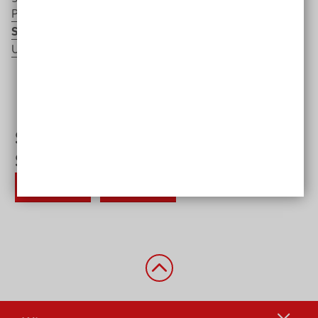
Publikation mit dem Titel
"Chance durch Inklusion im
Sport"
auf den Seiten der Deutschen Gesetzlichen
Unfallversicherung (DGUV)
Zurück nach oben