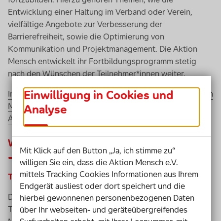
Entwicklung einer Haltung im Verband oder Verein,
vielfältige Angebote zur Verbesserung der
Barrierefreiheit, sowie die Optimierung von
Kommunikation und Projektmanagement. Die Aktion
Mensch entwickelt ihr Fortbildungsprogramm stetig
nach den Wünschen der Teilnehmer*innen weiter.
Einwilligung in Cookies und
Informationen zu den Fortbildungsangeboten der Aktion
Mensch finden Sie hier, auf der Schulungsseite der
Analyse
Aktion-Mensch.
Weitere Qualifizierungsmöglichkeiten
Mit Klick auf den Button „Ja, ich stimme zu“
willigen Sie ein, dass die Aktion Mensch e.V.
mittels Tracking Cookies Informationen aus Ihrem
Tandem
Young Coach
-Ausbildung der
DFL
-Stiftung
Endgerät ausliest oder dort speichert und die
Die Position der Trainer*in bietet spannende
hierbei gewonnenen personenbezogenen Daten
Teilhabemöglichkeiten und Entwicklungsfelder für
über Ihr webseiten- und geräteübergreifendes