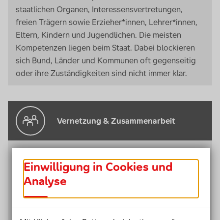
staatlichen Organen, Interessensvertretungen,
freien Trägern sowie Erzieher*innen, Lehrer*innen,
Eltern, Kindern und Jugendlichen. Die meisten
Kompetenzen liegen beim Staat. Dabei blockieren
sich Bund, Länder und Kommunen oft gegenseitig
oder ihre Zuständigkeiten sind nicht immer klar.
Vernetzung & Zusammenarbeit
Die erfolgreiche Umsetzung inklusiver Bildung
Einwilligung in Cookies und
erfordert Zusammenarbeit und Vernetzung
unterschiedlicher Bildungsakteur*innen. Allerdings
Analyse
ist die Öffnung von Schule, als dominierender
Akteur in diesem Bereich, sowie die
Zusammenarbeit von schulischen und