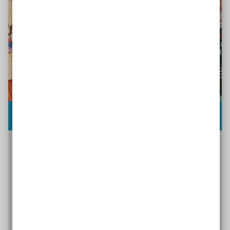
Material zum Thema Inklusion und Bildung
In unserem Bestellservice finden Lehrkräfte,
Pädagog*innen und Eltern hochwertige
Materialien zum Thema Inklusion und Bildung zum
Bestellen und Herunterladen. Barrierefrei und
überwiegend kostenfrei.
Zum Bestellservice