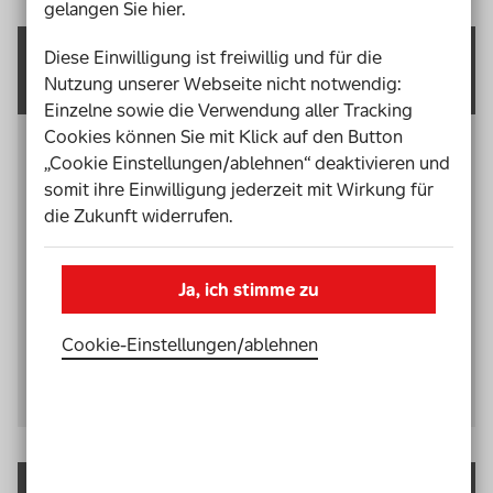
gelangen Sie hier.
Diese Einwilligung ist freiwillig und für die
Partizipation
Nutzung unserer Webseite nicht notwendig:
Einzelne sowie die Verwendung aller Tracking
Cookies können Sie mit Klick auf den Button
Der Kinder- und Jugendbericht kommt zu dem
„Cookie Einstellungen/ablehnen“ deaktivieren und
Ergebnis, dass es einen Mangel an
somit ihre Einwilligung jederzeit mit Wirkung für
Beteiligungsmöglichkeiten für nicht-lehrende
die Zukunft widerrufen.
Berufsgruppen gibt. Gemeinsame partizipative
Angebote für junge Menschen mit und ohne
Förderbedarf sind ebenfalls nicht unbedingt die
Ja, ich stimme zu
Regel. Im außerschulischen Bereich arbeiten
Zuständige in der Behindertenhilfe und Kinder- und
Cookie-Einstellungen­/­ablehnen
Jugendhilfe in diesem Punkt zu oft aneinander
vorbei.