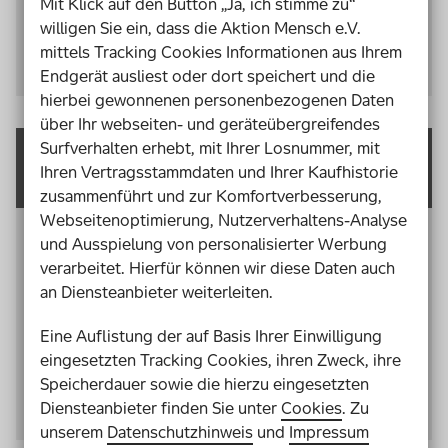
Mit Klick auf den Button „Ja, ich stimme zu“
außerschulischen Trägern eine zentrale
willigen Sie ein, dass die Aktion Mensch e.V.
Entwicklungsaufgabe und Herausforderung. Die
mittels Tracking Cookies Informationen aus Ihrem
Folge: Vernetzungen sind wenig effektiv.
Endgerät ausliest oder dort speichert und die
hierbei gewonnenen personenbezogenen Daten
über Ihr webseiten- und geräteübergreifendes
Surfverhalten erhebt, mit Ihrer Losnummer, mit
Unterstützung
Ihren Vertragsstammdaten und Ihrer Kaufhistorie
zusammenführt und zur Komfortverbesserung,
Webseitenoptimierung, Nutzerverhaltens-Analyse
Schulische wie außerschulische Pädagog*innen
und Ausspielung von personalisierter Werbung
haben einen großen Bedarf an Orientierung und
verarbeitet. Hierfür können wir diese Daten auch
Weiterbildung. In der Art ihrer Bedarfe
an Diensteanbieter weiterleiten.
unterscheiden sie sich wenig. Sie wünschen sich vor
Eine Auflistung der auf Basis Ihrer Einwilligung
allem Information, Erfahrungstransfer, fachliche
eingesetzten Tracking Cookies, ihren Zweck, ihre
Unterstützung in Form von Begleitprogrammen,
Speicherdauer sowie die hierzu eingesetzten
Coachings oder Austausch sowie Konzepte für die
Diensteanbieter finden Sie unter
Cookies
. Zu
Zusammenarbeit von Schule und Sozialraum.
unserem
Datenschutzhinweis
und
Impressum