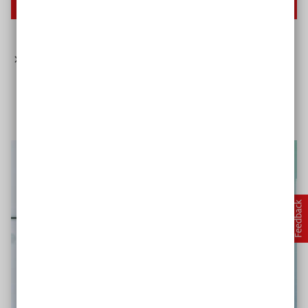
Stärkung inklusiven Wohnens in Bayern
Zur Übersetzung des Forderungskatalogs in DGS
(YouTube-Video)