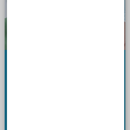
Es ist ein Katalog voller konkreter
und handfester Forderungen und
Empfehlungen rausgekommen, die
jetzt von den Verantwortlichen
umgesetzt werden müssen.
Wichtig ist mir vor allem die
Schaffung einer Fachstelle für
inklusives Wohnen. Wir brauchen
dringend in Bayern einen Ort, an
den sich alle Beteiligten wenden