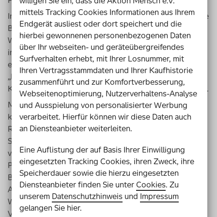
Plätzen in solchen Wohngruppen groß.
willigen Sie ein, dass die Aktion Mensch e.V.
mittels Tracking Cookies Informationen aus Ihrem
In Bayern haben deshalb im Sommer 2022 der Bayerische
Endgerät ausliest oder dort speichert und die
Behindertenbeauftragte Holger Kiesel und der Verein
hierbei gewonnenen personenbezogenen Daten
WOHN:SINN, der sich die Verbreitung der Idee
über Ihr webseiten- und geräteübergreifendes
inklusiver Wohnformen auf die Fahnen geschrieben hat,
Surfverhalten erhebt, mit Ihrer Losnummer, mit
ein gemeinsames Projekt gestartet mit dem Titel
Ihren Vertragsstammdaten und Ihrer Kaufhistorie
„Inklusives Wohnen in Bayern stärken“. Als
zusammenführt und zur Komfortverbesserung,
Kooperationspartner daran beteiligt: die Aktion Mensch.
Webseitenoptimierung, Nutzerverhaltens-Analyse
Mit dem Projekt sollen Entscheidungsträger*innen
und Ausspielung von personalisierter Werbung
konkrete Maßnahmen aufgezeigt werden, wie sie die
verarbeitet. Hierfür können wir diese Daten auch
an Diensteanbieter weiterleiten.
Rahmenbedingungen und Voraussetzung für die
Schaffung inklusiver Wohnformen im Freistaat
Eine Auflistung der auf Basis Ihrer Einwilligung
verbessern können. Zu diesem Zweck haben die
eingesetzten Tracking Cookies, ihren Zweck, ihre
Projekt-Initiator*innen fast 60 Exert*innen aus ganz
Speicherdauer sowie die hierzu eingesetzten
Bayern zusammengeholt: Menschen mit Behinderungen,
Diensteanbieter finden Sie unter
Cookies
. Zu
Angehörige, Gründerinnen und Gründer inklusiver
unserem
Datenschutzhinweis
und
Impressum
Wohnprojekte, Vertreterinnen und Vertreter von
gelangen Sie hier.
Verbänden, Bezirken und Leistungserbringern,