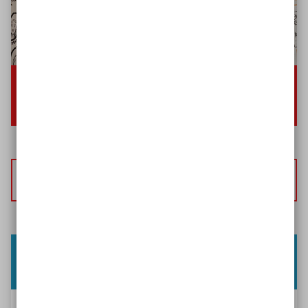
00:00
03:21
Keine
Deutsch
Zur Fassung des Videos mit
Audiodeskription
Flyer: Wohnbauprojekte inklusiv
ausschreiben
Im Rahmen des Projekts "Inklusives Wohnen in