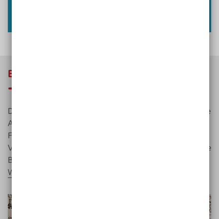
Einblick in die Projekt-Arbeit
Das folgende kurze Video vermittelt einen Einblick in die
Arbeit der Expert*innen an ihren Empfehlungen und
Forderungen. Interessierte, die nach bayerischem
Vorbild in ihrem Bundesland ein ähnliches Projekt auf die
Beine stellen möchten, können gerne mit
WOHN:SINN e.V.
Kontakt
aufnehmen.
Video-
Player