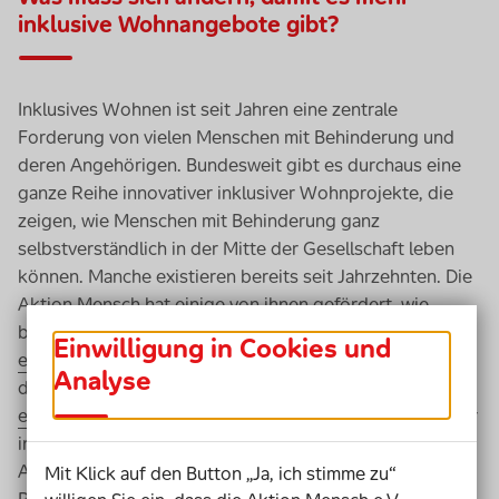
inklusive Wohnangebote gibt?
Inklusives Wohnen ist seit Jahren eine zentrale
Forderung von vielen Menschen mit Behinderung und
deren Angehörigen. Bundesweit gibt es durchaus eine
ganze Reihe innovativer inklusiver Wohnprojekte, die
zeigen, wie Menschen mit Behinderung ganz
selbstverständlich in der Mitte der Gesellschaft leben
können. Manche existieren bereits seit Jahrzehnten. Die
Aktion Mensch hat einige von ihnen gefördert, wie
beispielsweise
Einwilligung in Cookies und
eine inklusive Wohngemeinschaft in Dresden
. und ist
Analyse
dabei zusammen mit Partnern
ein ähnliches Projekt in Berlin
selbst zu realisieren. Aber
insgesamt sind solche Modelle nach wie vor die
Ausnahme. Dabei ist das Interesse und die Nachfrage an
Mit Klick auf den Button „Ja, ich stimme zu“