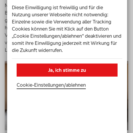
Mitarbeiterinnen und Mitarbeiter verschiedener
Diese Einwilligung ist freiwillig und für die
Beratungsstellen, Akteurinnen und Akteure aus dem
Nutzung unserer Webseite nicht notwendig:
genossenschaftlichen Wohnen. In mehreren Treffen
Einzelne sowie die Verwendung aller Tracking
haben sie gemeinsam die Herausforderungen bei der
Cookies können Sie mit Klick auf den Button
Verwirklichung von inklusivem Wohnen aus
„Cookie Einstellungen/ablehnen“ deaktivieren und
verschiedenen Blickwinkeln beleuchtet und
somit ihre Einwilligung jederzeit mit Wirkung für
Lösungsvorschläge erarbeitet.
die Zukunft widerrufen.
Ja, ich stimme zu
Cookie-Einstellungen­/­ablehnen