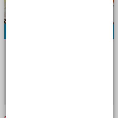
Bestellservice
Weitere Bildungsmaterialien zum Bestellen und
Herunterladen sowie Poster und Postkarten
finden Sie in unserem Bestellservice. Für
Lehrkräfte, Pädagog*innen oder Eltern stellen wir
hochwertige barrierefreie Materialien zum Thema
Inklusion und Bildung zur Verfügung.
Zum Bestellservice