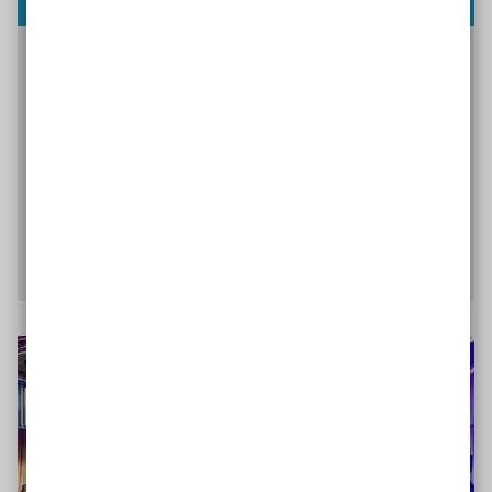
Mit zwei Unterrichtsimpulsen soll für das
Themenfeld Inklusion sensibilisiert werden. Sie
dienen als Anregung, um eigene Vorurteile und
Berührungsängste zu reflektieren sowie Vielfalt
als Mehrwert zu verstehen. Inklusion, Anderssein,
Vielfalt und Vorurteile sind die zentralen Themen.
Anregungen finden