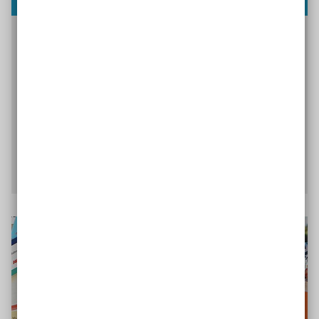
Für Pädagog*innen „Menschen – Inklusiv leben"
ist das Fachmagazin der Aktion Mensch zum
Thema Inklusion. Es richtet sich an Leser, die sich
für ein selbstverständliches und
gleichberechtigtes Miteinander aller Menschen
einsetzen.
Magazin kennenlernen