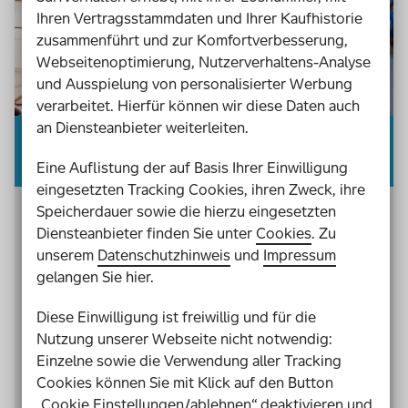
Ihren Vertragsstammdaten und Ihrer Kaufhistorie
zusammenführt und zur Komfortverbesserung,
Webseitenoptimierung, Nutzerverhaltens-Analyse
und Ausspielung von personalisierter Werbung
verarbeitet. Hierfür können wir diese Daten auch
an Diensteanbieter weiterleiten.
Inklusives Programmieren
Eine Auflistung der auf Basis Ihrer Einwilligung
eingesetzten Tracking Cookies, ihren Zweck, ihre
Speicherdauer sowie die hierzu eingesetzten
Die Welt wird digitaler und der Umgang mit
Diensteanbieter finden Sie unter
Cookies
. Zu
Technik immer selbstverständlicher. Umso
unserem
Datenschutzhinweis
und
Impressum
wichtiger, dass Kinder und Jugendliche einen Sinn
gelangen Sie hier.
für diese Technik entwickeln. Ein erster Schritt
dahin ist es, das Programmieren zu erlernen. Dies
Diese Einwilligung ist freiwillig und für die
ist mit dem
TurtleCoder
inklusiv möglich.
Nutzung unserer Webseite nicht notwendig:
Einzelne sowie die Verwendung aller Tracking
Mit dem TurtleCoder programmieren
Cookies können Sie mit Klick auf den Button
„Cookie Einstellungen/ablehnen“ deaktivieren und