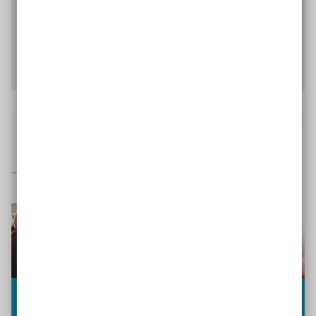
zeigen Alltagssituationen, in denen Inklusion und
Vielfalt ganz selbstverständlich gelebt werden.
InkluMemo spielen
Broschüre "Anderssein"