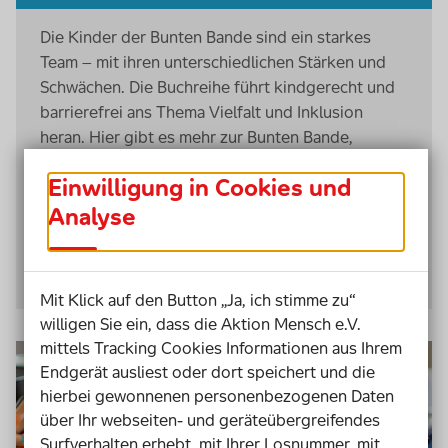
Die Kinder der Bunten Bande sind ein starkes
Team – mit ihren unterschiedlichen Stärken und
Schwächen. Die Buchreihe führt kindgerecht und
barrierefrei ans Thema Vielfalt und Inklusion
heran. Hier gibt es mehr zur Bunten Bande,
Impulse für den Unterricht und weitere
Einwilligung in Cookies und
kostenlose Lehrmaterialen wie den
Musical
-
Koffer.
Analyse
Bunte Bande kennenlernen
Mit Klick auf den Button „Ja, ich stimme zu“
willigen Sie ein, dass die Aktion Mensch e.V.
mittels Tracking Cookies Informationen aus Ihrem
Endgerät ausliest oder dort speichert und die
hierbei gewonnenen personenbezogenen Daten
über Ihr webseiten- und geräteübergreifendes
Surfverhalten erhebt, mit Ihrer Losnummer, mit