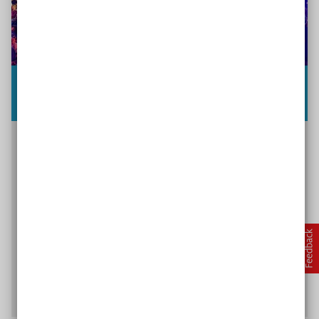
Inklusive Filmtipps
Egal ob Drama, Komödie oder Dokumentation:
anhand eines Films kann man anschaulich die
Themen Inklusion und Menschen mit Behinderung
behandeln. Wir stellen 15 Filme vor und geben
Tipps zum Einsatz im Unterricht inkl. Fachbezug
und (sofern vorhanden) Links zu Unterrichts
materialien.
Zu den Filmtipps