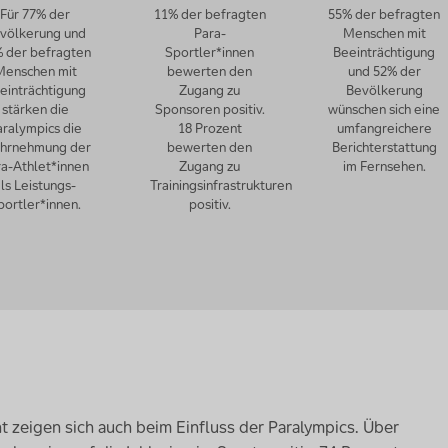
Für 77% der
11% der befragten
55% der befragten
völkerung und
Para-
Menschen mit
 der befragten
Sportler*innen
Beeinträchtigung
Menschen mit
bewerten den
und 52% der
einträchtigung
Zugang zu
Bevölkerung
stärken die
Sponsoren positiv.
wünschen sich eine
aralympics die
18 Prozent
umfangreichere
hrnehmung der
bewerten den
Berichterstattung
ra-Athlet*innen
Zugang zu
im Fernsehen.
ls Leistungs-
Trainingsinfrastrukturen
portler*innen.
positiv.
 zeigen sich auch beim Einfluss der Paralympics. Über