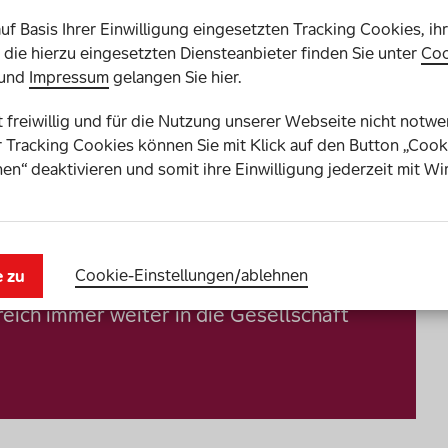
cht
auf Basis Ihrer Einwilligung eingesetzten Tracking Cookies, ih
die hierzu eingesetzten Diensteanbieter finden Sie unter
Coo
fikanten Einfluss auf die gesellschaftliche
und
Impressum
gelangen Sie hier.
einträchtigung.
Über 60 Prozent der Befragten sind
lusion in der Gesellschaft fördern. Zudem sehen mehr als
st freiwillig und für die Nutzung unserer Webseite nicht notw
Beitrag gegen Diskriminierung von Menschen mit
 Tracking Cookies können Sie mit Klick auf den Button „Cook
en“ deaktivieren und somit ihre Einwilligung jederzeit mit Wi
it von Para-Sportler*innen laut den Befragten dazu bei,
r abzubauen.
Cookie-Einstellungen­/­ablehnen
e zu
eich immer weiter in die Gesellschaft