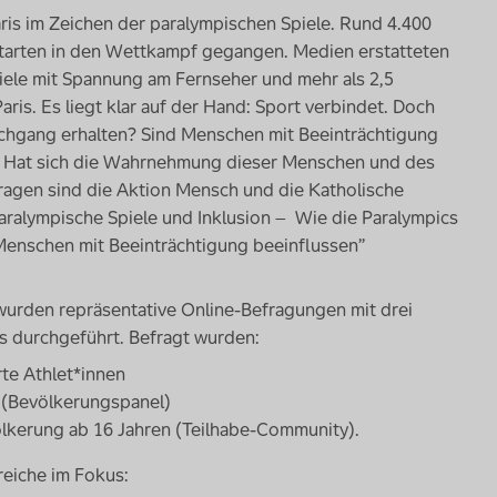
is im Zeichen der paralympischen Spiele. Rund 4.400
rtarten in den Wettkampf gegangen. Medien erstatteten
iele mit Spannung am Fernseher und mehr als 2,5
Paris. Es liegt klar auf der Hand: Sport verbindet. Doch
achgang erhalten? Sind Menschen mit Beeinträchtigung
s? Hat sich die Wahrnehmung dieser Menschen und des
ragen sind die Aktion Mensch und die Katholische
ralympische Spiele und Inklusion – Wie die Paralympics
Menschen mit Beeinträchtigung beeinflussen”
wurden repräsentative Online-Befragungen mit drei
os durchgeführt. Befragt wurden:
rte Athlet*innen
 (Bevölkerungs
panel
)
lkerung ab 16 Jahren (Teilhabe-
Community
).
reiche im Fokus: