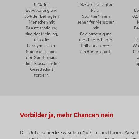
62% der
29% der befragten
Bevölkerung und
Para-
Be
56% der befragten
Sportler*innen
82%
Menschen mit
sehen für Menschen
Beeinträchtigung
mit
Be
sind der Meinung,
Beeinträchtigung
dass die
gleichberechtigte
P
Paralympischen
Teilhabechancen
Wa
Spiele auch über
am Breitensport.
Pa
den Sport hinaus
a
die Inklusion in der
S
Gesellschaft
fördern.
Vorbilder ja, mehr Chancen nein
Die Unterschiede zwischen Außen- und Innen-Ansicht