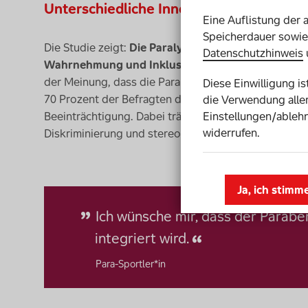
Unterschiedliche Innen- und Außenansi
Eine Auflistung der 
Speicherdauer sowie 
Die Studie zeigt:
Die Paralympics haben einen signi
Datenschutzhinweis
Wahrnehmung und Inklusion von Menschen mit Be
der Meinung, dass die Paralympischen Spiele die Ink
Diese Einwilligung i
70 Prozent der Befragten die Spiele als wichtigen 
die Verwendung aller
Einstellungen/ablehn
Beeinträchtigung. Dabei trägt die erhöhte Sichtbarke
widerrufen.
Diskriminierung und stereotype Gesellschaftsbilde
Ja, ich stimm
Ich wünsche mir, dass der Paraber
integriert wird.
Para-Sportler*in