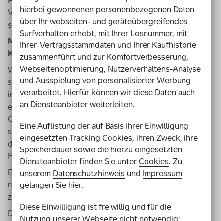
Angebote zu machen. Wir schauen deshalb, welche
hierbei gewonnenen personenbezogenen Daten
Vereine und Kooperationen es im Stadtteil gibt, wo es
über Ihr webseiten- und geräteübergreifendes
sich anbietet zusammenzuarbeiten.
Surfverhalten erhebt, mit Ihrer Losnummer, mit
Mit wie vielen außerschulischen
Ihren Vertragsstammdaten und Ihrer Kaufhistorie
Kooperationspartnern arbeiten Sie zusammen?
zusammenführt und zur Komfortverbesserung,
Webseitenoptimierung, Nutzerverhaltens-Analyse
Wir haben 25 bis 30 Angebote an der Schule – und das
und Ausspielung von personalisierter Werbung
schon seit etlichen Jahren. Dafür sind natürlich auch
verarbeitet. Hierfür können wir diese Daten auch
immer Finanzmittel nötig. Eine besondere Stärkung
an Diensteanbieter weiterleiten.
erfahren wir dabei durch unseren Schulträger, die Stadt
Oldenburg. Seit wir 2012 Ganztagsschule geworden
Eine Auflistung der auf Basis Ihrer Einwilligung
sind, sind über den Rat der Stadt spezielle Gelder für
eingesetzten Tracking Cookies, ihren Zweck, ihre
diese Kooperationen bereitgestellt worden (s.
Speicherdauer sowie die hierzu eingesetzten
Faktencheck „Finanzierung“).
Diensteanbieter finden Sie unter
Cookies
. Zu
Es ist aber längst nicht überall Standard, dass Schulen
unserem
Datenschutzhinweis
und
Impressum
mit einer Vielzahl von außerschulischen Trägern
gelangen Sie hier.
zusammenarbeiten.
Diese Einwilligung ist freiwillig und für die
Das überrascht mich tatsächlich ein wenig. In Oldenburg
Nutzung unserer Webseite nicht notwendig: