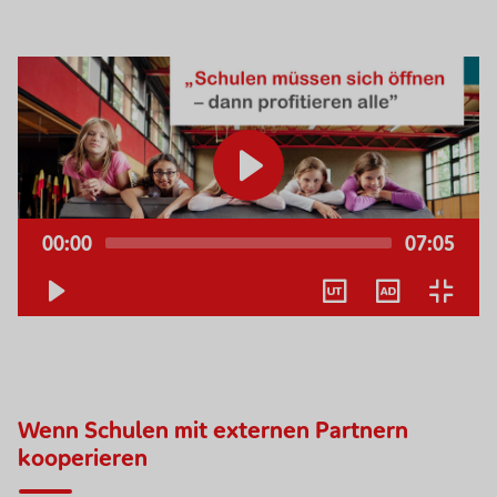
Video-
Player
00:00
07:05
Keine
Deutsch
Wenn Schulen mit externen Partnern
kooperieren