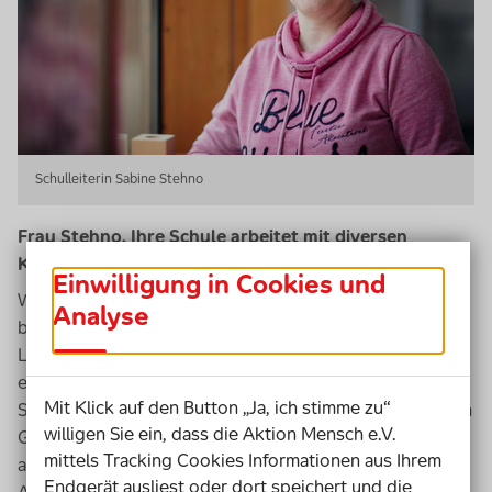
Schulleiterin Sabine Stehno
Frau Stehno, Ihre Schule arbeitet mit diversen
Kooperationspartnern zusammen. Warum?
Einwilligung in Cookies und
Wir wollen den Kindern alle Facetten an Unterstützung
Analyse
bieten. Wir finden, dass sie deshalb nicht mit uns
Lehrkräften alleine in unserer Schule sein sollten. Uns
erleben die Kinder schließlich den ganzen Vormittag.
Mit Klick auf den Button „Ja, ich stimme zu“
Spätestens ab mittags im sogenannten AG-Band oder im
willigen Sie ein, dass die Aktion Mensch e.V.
Ganztag, nutzen wir die Möglichkeit, die Türen weit für
mittels Tracking Cookies Informationen aus Ihrem
andere aufzumachen und den Kindern so spannende
Endgerät ausliest oder dort speichert und die