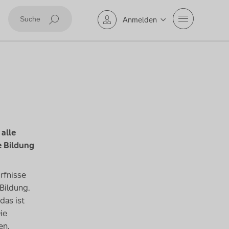
Mobile Navig
Anmelden
Suche abschicken
alle
e Bildung
rfnisse
Bildung.
das ist
ie
en.