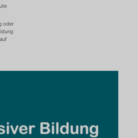
ute
g oder
ildung
auf