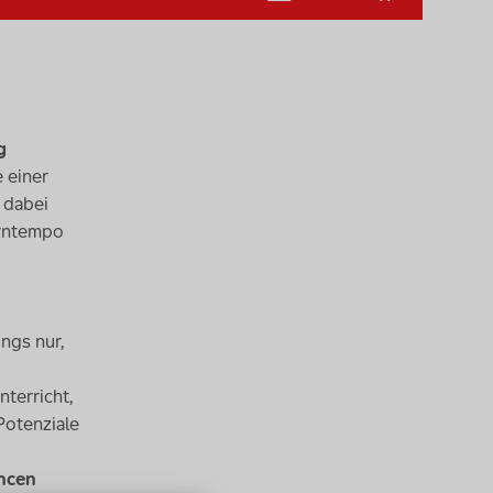
Deutsch
g
 einer
n dabei
Lerntempo
ings nur,
terricht,
Potenziale
ancen