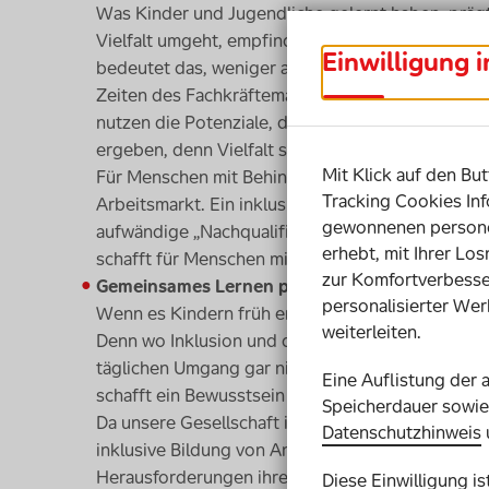
Was Kinder und Jugendliche gelernt haben, prägt
Vielfalt umgeht, empfindet Inklusion im spätere
Einwilligung 
bedeutet das, weniger auf Unterschiede und Defi
Zeiten des Fachkräftemangels spielt das auch im
nutzen die Potenziale, die sich durch einen ink
ergeben, denn Vielfalt sorgt oft auch für neue Id
Mit Klick auf den But
Für Menschen mit Behinderung ergeben sich durc
Tracking Cookies Inf
Arbeitsmarkt. Ein inklusiver Bildungsweg führt f
gewonnenen personen
aufwändige „Nachqualifizierung“ oder spätere Unt
erhebt, mit Ihrer Lo
schafft für Menschen mit Behinderung bessere C
zur Komfortverbesse
Gemeinsames Lernen prägt das Sozialverhalten
personalisierter Wer
Wenn es Kindern früh ermöglicht wird, mit Unters
weiterleiten.
Denn wo Inklusion und der Umgang miteinander vo
täglichen Umgang gar nicht erst. Der selbstverst
Eine Auflistung der 
schafft ein Bewusstsein für gesellschaftliche Ve
Speicherdauer sowie 
Da unsere Gesellschaft immer vielfältiger wird, 
Datenschutzhinweis
inklusive Bildung von Anfang an gelernt haben, 
Herausforderungen ihres weiteren Lebens- und 
Diese Einwilligung i