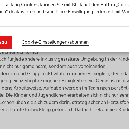
 Tracking Cookies können Sie mit Klick auf den Button „Cook
n gleichermaßen vom gemeinsamen Unterricht
en“ deaktivieren und somit ihre Einwilligung jederzeit mit Wi
elen in inklusiven Settings und im gemeinsamem Unterricht ke
istungen. Das zeigt ein Blick auf die Lernstandserhebung. Wi
 die Qualität von Bildung. Doch auch darüber hinaus profitier
rden geschult und verbessert und es liegt ein deutlicher Sch
Cookie-Einstellungen­/­ablehnen
und einem gesellschaftlichen Verantwortungsbewusstsein.
e zu
voneinander lernen
auch für jede andere inklusiv gestaltete Umgebung in der Kind
er nicht nur gemeinsam, sondern auch voneinander.
nformen und Gruppenaktivitäten machen es möglich, denn da
ngen gleichzeitig ihre eigenen Fähigkeiten ein. Gemeinsam lö
eigene Arbeitsweise. Aufgaben werden im Team nach persönl
ile: Die Kinder und Jugendlichen erarbeiten sich nicht nur sehr
ernen üben sie sich zudem darin, strategischer an Herausfo
nd emotionale Entwicklung gefördert. Dadurch bekommen Kind