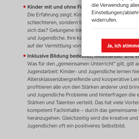
die Verwendung aller
Kinder mit und ohne Förderbedarf profitiere
Einstellungen/ablehn
Die Erfahrung zeigt: Kinder und Jugendliche erzi
widerrufen.
schlechteren, sondern teilweise sogar bessere Le
sich das? Gelungene Inklusion steigert eindeutig
und Jugendliche. Ihre kognitiven Fähigkeiten we
auf der Vermittlung von Werten, Einstellungen 
Ja, ich stimm
Inklusive Bildung bedeutet, miteinander und 
Was für den „gemeinsamen Unterricht“ gilt, gilt 
Jugendarbeit: Kinder- und Jugendliche lernen hi
Altersklassenübergreifende und kooperative Ler
profitieren alle von den Stärken anderer und bri
und Jugendliche Probleme und hinterfragen die 
Stärken und Talenten verteilt. Das hat viele Vorte
kompetent Fachinhalte – durch das gemeinsame L
heranzugehen. Gleichzeitig wird die kreative u
Jugendlichen oft ein positiveres Selbstbild.