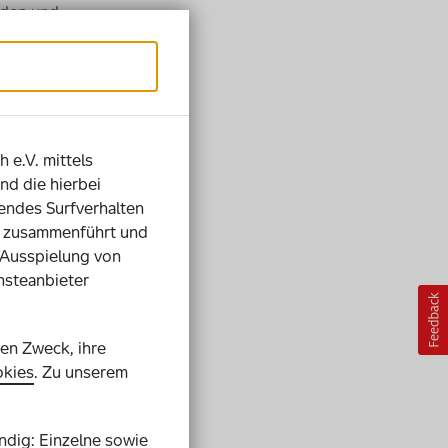
eden und
n
ale. In
rung
Teams
h e.V. mittels
uf dem
nd die hierbei
e
ndes Surfverhalten
Bildung
ie zusammenführt und
 Ausspielung von
nsteanbieter
Zukunft.
im
ng bei und
ren Zweck, ihre
kies
. Zu unserem
 durch
auf die
endig: Einzelne sowie