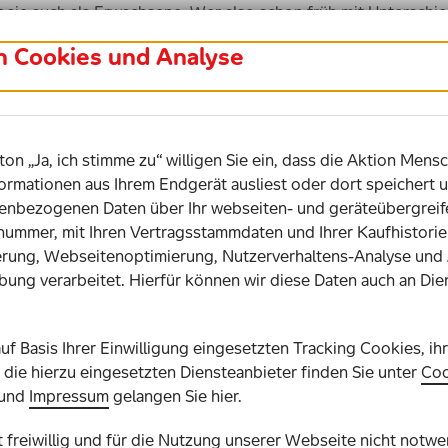
 sie auch als Erwachsene. Wer also schon früh mit Unterschi
n Leben als ganz selbstverständlich. Auch im Erwachsenenlebe
in Cookies und Analyse
zite zu schauen als vielmehr auf Gemeinsamkeiten und Potenzi
 Berufsleben eine große Rolle. Menschen mit Inklusionserfah
lusiven Arbeitsmarkt und die Zusammenarbeit in heterogenen 
een.
ton „Ja, ich stimme zu“ willigen Sie ein, dass die Aktion Mensc
h eine inklusive Schullaufbahn eindeutig bessere Chancen a
ormationen aus Ihrem Endgerät ausliest oder dort speichert u
ür sie häufig zu besseren Bildungsabschlüssen. Das macht ein
bezogenen Daten über Ihr webseiten- und geräteübergreife
erstützung durch Transferleistungen überflüssig. Inklusive 
snummer, mit Ihren Vertragsstammdaten und Ihrer Kaufhistor
hancen auf ein selbstbestimmtes Leben.
rung, Webseitenoptimierung, Nutzerverhaltens-Analyse und
 und Barrieren in den Köpfen entstehen gar nicht erst
bung verarbeitet. Hierfür können wir diese Daten auch an Die
chieden und Vielfalt umzugehen, macht sie das stark für die 
n klein auf gelernt und gelebt werden, entstehen Barrieren 
ändliche Umgang mit Vielfalt trägt wesentlich zur Wertebildu
auf Basis Ihrer Einwilligung eingesetzten Tracking Cookies, ih
rantwortung.
die hierzu eingesetzten Diensteanbieter finden Sie unter
Coo
sind dies echte Kernkompetenzen. Kinder und Jugendliche, die
und
Impressum
gelangen Sie hier.
mit ganz unterschiedlichen Menschen umzugehen, sind besser 
Ausbildungsweges vorbereitet.
st freiwillig und für die Nutzung unserer Webseite nicht notw