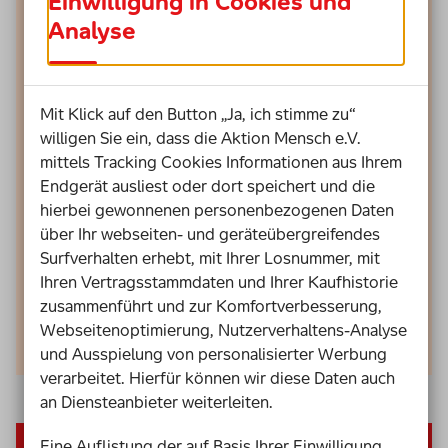
Einwilligung in Cookies und
Analyse
Mit Klick auf den Button „Ja, ich stimme zu“
willigen Sie ein, dass die Aktion Mensch e.V.
mittels Tracking Cookies Informationen aus Ihrem
Endgerät ausliest oder dort speichert und die
hierbei gewonnenen personenbezogenen Daten
über Ihr webseiten- und geräteübergreifendes
Surfverhalten erhebt, mit Ihrer Losnummer, mit
Ihren Vertragsstammdaten und Ihrer Kaufhistorie
zusammenführt und zur Komfortverbesserung,
Webseitenoptimierung, Nutzerverhaltens-Analyse
und Ausspielung von personalisierter Werbung
verarbeitet. Hierfür können wir diese Daten auch
an Diensteanbieter weiterleiten.
Ausgabe als PDF herunterladen
Eine Auflistung der auf Basis Ihrer Einwilligung