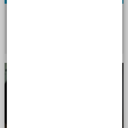
Wie kann ich mein Schul- oder Sportfest
möglichst barrierefrei gestalten und was gilt es zu
beachten? Hier geben wir einen Überblick.
Mehr Barrierefreiheit