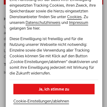
eingesetzten Tracking Cookies, ihren Zweck, ihre
Speicherdauer sowie die hierzu eingesetzten
Diensteanbieter finden Sie unter
Cookies
. Zu
Heft 1/2018: Bildung – von Anfang an
unserem
Datenschutzhinweis
und
Impressum
Unter dem Themenschwerpunkt "Bildung – von Anfang
gelangen Sie hier.
an" stellt Heft 1 Experten, Eltern, Orte und Projekte vor,
Diese Einwilligung ist freiwillig und für die
die sich mit den Themen Kinder, Kindsein und inklusive
Nutzung unserer Webseite nicht notwendig:
Bildung von Kindern beschäftigen. Eine vielfältige
Einzelne sowie die Verwendung aller Tracking
Lektüre, die neben dem Lesen auch dazu anregt, ins
Cookies können Sie mit Klick auf den Button
Gespräch zu kommen.
„Cookie Einstellungen/ablehnen“ deaktivieren und
Thematische Schwerpunkte
somit ihre Einwilligung jederzeit mit Wirkung für
In unserem Magazin erfahren Sie,
die Zukunft widerrufen.
wie sich Lebenswelten von Kindern und somit auch
die Kindheit selbst bis heute verändert hat,
Ja, ich stimme zu
wieso mehr barrierefreie Angebote gut für die
Persönlichkeitsentwicklung sind,
Cookie-Einstellungen­/­ablehnen
welche Rechte Kinder heute haben und was daran so