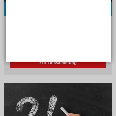
Kommentierte Links
Wo finde ich weiterführende Informationen? Hier
finden Sie gute Webseiten oder Inhalte rund um
die Themen inklusive Bildung und
Persönlichkeitsentwicklung, die für Sie nützlich
sein können.
Zur Linksammlung