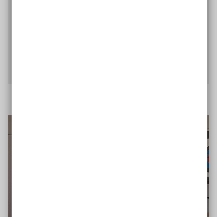
vielfältige Sportarten zu entdecken. Einen
besonderen Fokus legt das Zentrum dabei auf ein
inklusives Angebot. So verbringen alle gemeinsam
Zeit auf dem Wasser.
Wassersportzentrum Wilhelmshaven