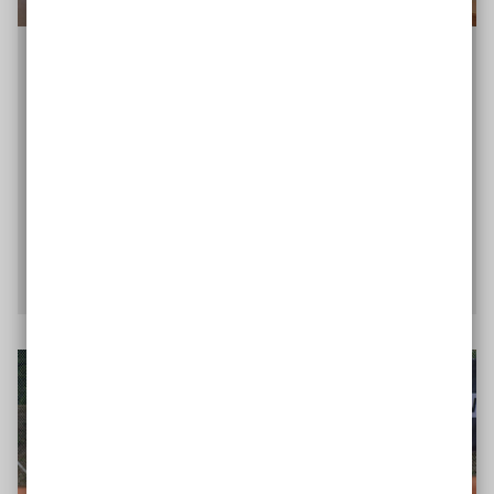
Luftgewehr- und Bogenschießen für
Menschen mit Sehbehinderung
Luftgewehrschießen im Verein – für Menschen mit
Sehbehinderung in Sachsen-Anhalt bisher nicht
möglich. Ein Projekt des Vereins barriereloses
Umfeld (VBU) soll das ändern.
Zum Projekt