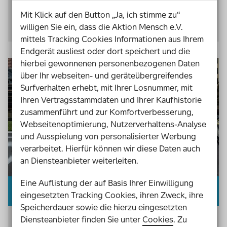
Mit Klick auf den Button „Ja, ich stimme zu“
Mehr über den Verein erfahren
willigen Sie ein, dass die Aktion Mensch e.V.
mittels Tracking Cookies Informationen aus Ihrem
Endgerät ausliest oder dort speichert und die
hierbei gewonnenen personenbezogenen Daten
über Ihr webseiten- und geräteübergreifendes
Surfverhalten erhebt, mit Ihrer Losnummer, mit
Ihren Vertragsstammdaten und Ihrer Kaufhistorie
zusammenführt und zur Komfortverbesserung,
Webseitenoptimierung, Nutzerverhaltens-Analyse
und Ausspielung von personalisierter Werbung
verarbeitet. Hierfür können wir diese Daten auch
an Diensteanbieter weiterleiten.
Eine Auflistung der auf Basis Ihrer Einwilligung
Gemeinsam Hindernisse überwinden
eingesetzten Tracking Cookies, ihren Zweck, ihre
Speicherdauer sowie die hierzu eingesetzten
Diensteanbieter finden Sie unter
Cookies
. Zu
Beim Parkour geht es für den Jannis Geiger,