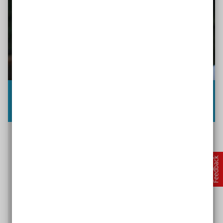
„Wer Inklusion will, wird einen Weg
finden“
Der
SVE
Hamburg gilt als einer der Vorreiter im
inklusiven Sport. Stefan Schlegel,
stellvertretender Geschäftsführer des Vereins,
erzählt von den Anfängen der Inklusion im Verein
und gibt interessierten Vereine Tipps.
Interview mit Stefan Schlegel