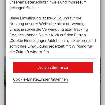
unserem
Datenschutzhinweis
und
Impressum
Parkour-Trainer bei
ParkourONE
in Berlin mit
gelangen Sie hier.
Hörbehinderung, vor allem um Gemeinschaft und
Respekt. Er trainiert Sportler*innen mit und ohne
Diese Einwilligung ist freiwillig und für die
Behinderung und vermittelt so, dass gemeinsam
Nutzung unserer Webseite nicht notwendig:
alle Hürden überwunden werden können.
Einzelne sowie die Verwendung aller Tracking
Cookies können Sie mit Klick auf den Button
Video ansehen
„Cookie Einstellungen/ablehnen“ deaktivieren und
somit ihre Einwilligung jederzeit mit Wirkung für
die Zukunft widerrufen.
Ja, ich stimme zu
Cookie-Einstellungen­/­ablehnen