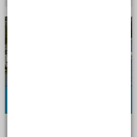
Inklusives Wassersportzentrum
Wilhelmshaven
Ob Segeln, Kajakfahren oder
SUP
: Im inklusiven
Wassersportzentrum Wilhelmshaven gibt es