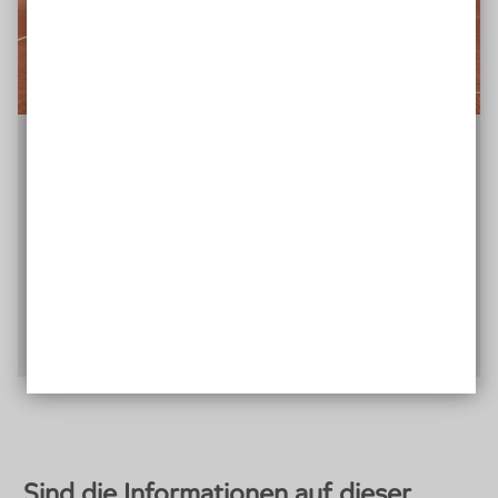
Tennis für alle
Mit dem Projekt „Tennis für alle“ setzt sich die Gold-
Kraemer-Stiftung seit 2011 dafür ein, dass
Menschen mit Behinderung am Tennissport
teilhaben können.
Zum Projekt