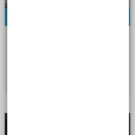
Wir gehören dazu
Im Projekt „Wir gehören dazu“ der
Special
Olympics
Deutschland, einem von der Aktion
Mensch geförderten Projekt, zeigt Basketball
LICH e.V. wie Menschen mit geistiger
Behinderung Teil des Vereins sein können.
Mehr über das Projekt erfahren