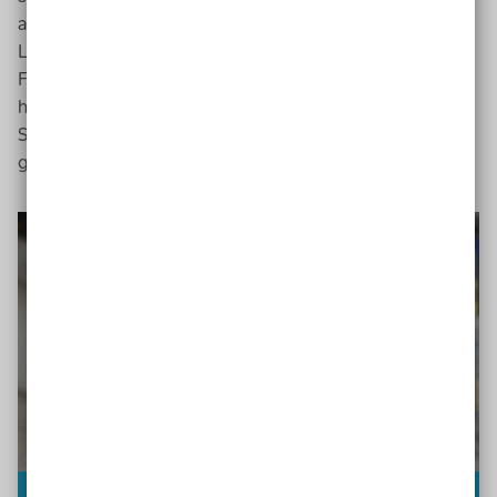
also jetzt unten an meinem Bein (schmunzelt).
Letztendlich kann ich durch die Technologie auch
Familienvater sein. Mit einer mechanischen Prothese
hätte ich mir nicht vorstellen können, meine
Säuglingstochter zu halten und mit ihr spazieren zu
gehen.