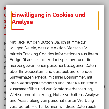
Eine Sportprothese kostet in der Regel
Einwilligung in Cookies und
ungefähr 10.000 Euro und ist damit etwa
siebenmal günstiger als eine
Analyse
Alltagsprothese. Wie kommt das?
Mit Klick auf den Button „Ja, ich stimme zu“
Heinrich Popow
: Alltagsprothesen haben einen
willigen Sie ein, dass die Aktion Mensch e.V.
richtigen
Hightech-Boom
erfahren. Maßgeblich für die
mittels Tracking Cookies Informationen aus Ihrem
gestiegenen Kosten verantwortlich ist die Entwicklung
Endgerät ausliest oder dort speichert und die
von mechanischen Prothesen zu solchen mit Mikro-
hierbei gewonnenen personenbezogenen Daten
Prozessoren gewesen. Sportprothesen funktionieren
über Ihr webseiten- und geräteübergreifendes
dagegen nach wie vor mechanisch. Sie sind dadurch
Surfverhalten erhebt, mit Ihrer Losnummer, mit
leichter und viel einfacher aufgebaut als
Ihren Vertragsstammdaten und Ihrer Kaufhistorie
Alltagprothesen. Ohne
Hightech
muss ich sie über meine
zusammenführt und zur Komfortverbesserung,
eigene Muskulatur ansteuern. Ich sehe meine
Webseitenoptimierung, Nutzerverhaltens-Analyse
Sportprothesen als ein
Training
sgerät, das es mir
und Ausspielung von personalisierter Werbung
ermöglicht, Kondition aufzubauen, die ich im Alltag
verarbeitet. Hierfür können wir diese Daten auch