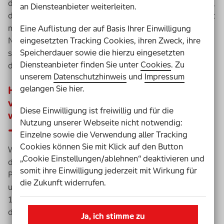
dringend brauche. Es gibt Untersuchungen, die belegen,
an Diensteanbieter weiterleiten.
dass ich mit meiner Oberschenkelamputation 70 Prozent
mehr Energie benötige gegenüber einem
Eine Auflistung der auf Basis Ihrer Einwilligung
Nichtbehinderten. Da kannst du dir vorstellen, wie
eingesetzten Tracking Cookies, ihren Zweck, ihre
Speicherdauer sowie die hierzu eingesetzten
schnell mein Tag eigentlich vorbei ist und ich platt auf
Diensteanbieter finden Sie unter
Cookies
. Zu
dem Sofa liege, statt mich mit Freunden zu treffen.
unserem
Datenschutzhinweis
und
Impressum
gelangen Sie hier.
Haben sich denn Sportprothesen in den
vergangenen Jahren nicht auch enorm
Diese Einwilligung ist freiwillig und für die
weiterentwickelt?
Nutzung unserer Webseite nicht notwendig:
Einzelne sowie die Verwendung aller Tracking
Cookies können Sie mit Klick auf den Button
Wenig. Das wird oft falsch wahrgenommen, auch durch
„Cookie Einstellungen/ablehnen“ deaktivieren und
die
Paralympics
. Johannes Floors (Deutscher
somit ihre Einwilligung jederzeit mit Wirkung für
Paralympics-
Athlet,
Anm. d. Red.
), doppelt-
die Zukunft widerrufen.
unterschenkelamputiert, ist 2019 den Weltrekord über
100 Meter in seiner Startklasse auf Prothesen gelaufen,
die 1991 entwickelt worden sind.
Ja, ich stimme zu