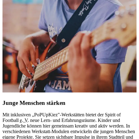
Junge Menschen stärken
Mit inklusiven „PoPUpKiez"-Werkstätten bietet der
Spirit of
I
Football
e. V.
neue Lern- und Erfahrungsräume. Kinder und
o
Jugendliche können hier gemeinsam kreativ und aktiv werden.
In
H
verschiedenen Werkstatt-Modulen entwickeln die jungen Menschen
I
eigene Projekte. Sie setzen sichtbare Impulse in ihrem Stadtteil und