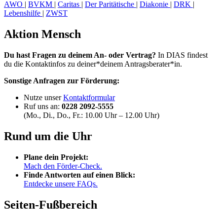
AWO
|
BVKM
|
Caritas
|
Der Paritätische
|
Diakonie
|
DRK
|
Lebenshilfe
|
ZWST
Aktion Mensch
Du hast Fragen zu deinem An- oder Vertrag?
In DIAS findest
du die Kontaktinfos zu deiner*deinem Antragsberater*in.
Sonstige Anfragen zur Förderung:
Nutze unser
Kontaktformular
Ruf uns an:
0228 2092-5555
(Mo., Di., Do., Fr.: 10.00 Uhr – 12.00 Uhr)
Rund um die Uhr
Plane dein Projekt:
Mach den Förder-Check.
Finde Antworten auf einen Blick:
Entdecke unsere FAQs.
Seiten-Fußbereich