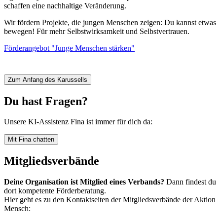
U
schaffen eine nachhaltige Veränderung.
v
W
Wir fördern Projekte, die jungen Menschen zeigen: Du kannst etwas
bewegen! Für mehr Selbstwirksamkeit und Selbstvertrauen.
W
i
Förderangebot "Junge Menschen stärken"
d
F
Zum Anfang des Karussells
Du hast Fragen?
Unsere KI-Assistenz Fina ist immer für dich da:
Mit Fina chatten
Mitgliedsverbände
Deine Organisation ist Mitglied eines Verbands?
Dann findest du
dort kompetente Förderberatung.
Hier geht es zu den Kontaktseiten der Mitgliedsverbände der Aktion
Mensch: