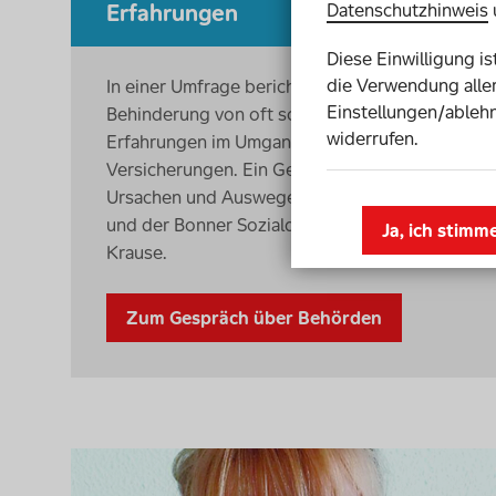
Datenschutzhinweis
Erfahrungen
Diese Einwilligung i
die Verwendung aller
In einer Umfrage berichteten Menschen mit
Einstellungen/ablehn
Behinderung von oft schlechten
widerrufen.
Erfahrungen im Umgang mit Behörden und
Versicherungen. Ein Gespräch über
Ursachen und Auswege mit Corinna Rüffer
und der Bonner Sozialdezernentin Carolin
Ja, ich stimm
Krause.
Zum Gespräch über Behörden