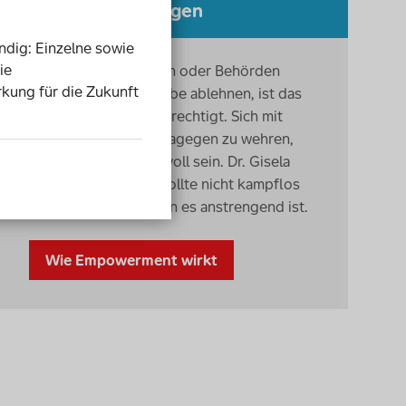
Moment Nein sagen
endig: Einzelne sowie
ie
Wenn Versicherungen oder Behörden
rkung für die Zukunft
Leistungen zur Teilhabe ablehnen, ist das
längst nicht immer berechtigt. Sich mit
juristischen Mitteln dagegen zu wehren,
kann daher sehr sinnvoll sein. Dr. Gisela
Hermes meint: Man sollte nicht kampflos
aufgeben - auch, wenn es anstrengend ist.
Wie Empowerment wirkt