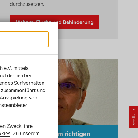
durchzusetzen.
Mehr zu Flucht und Behinderung
h e.V. mittels
nd die hierbei
ndes Surfverhalten
ie zusammenführt und
 Ausspielung von
nsteanbieter
ren Zweck, ihre
Empowerment
: Im richtigen
kies
. Zu unserem