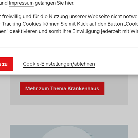
und
Impressum
gelangen Sie hier.
Behinderung im Krankenhaus
st freiwillig und für die Nutzung unserer Webseite nicht notw
 Tracking Cookies können Sie mit Klick auf den Button „Cook
Die Betreuung von Menschen mit
en“ deaktivieren und somit ihre Einwilligung jederzeit mit Wi
Behinderung bei stationären
Krankenhausaufenthalten ist bis heute
finanziell und rechtlich nicht ausreichend
geregelt. Erste Beschlüsse gehen in die
richtige Richtung, doch lösen das Problem
Cookie-Einstellungen­/­ablehnen
e zu
noch nicht.
Mehr zum Thema Krankenhaus