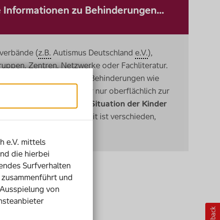
e Informationen zu Behinderungen...
sverbände (
z.B.
Autismus Deutschland
e.V.
),
gruppen, Zentren, Netzwerke oder Fachliteratur.
elne Krankheitsbilder und Behinderungen wie
zu informieren, nützt aber nur oberflächlich zur
ch zählt die
individuelle Situation der Kinder
 Jede Schülerpersönlichkeit ist verschieden,
derungen variieren.
h e.V. mittels
nd die hierbei
ndes Surfverhalten
ie zusammenführt und
 Ausspielung von
nsteanbieter