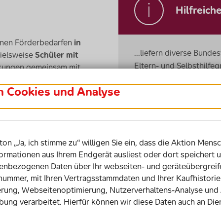
Hilfreich
denen Förderbedarfen
in
...liefern diverse Bunde
pielsweise
Schüler mit
Eltern- und Selbsthilfe
kungen gemeinsam mit
Sich generell über einz
bestimmte
in Cookies und Analyse
Autismus oder Trisomie 
dürfnis von Pädagogen, um
nforderungen vorbereitet zu
Vorbereitung. Letztendli
 Inklusionserfahrung,
und ihre Persönlichkeit.
zierte Schulbegleiter
–
Ausprägungen von Behin
önnen sich Lehrer mit
ton „Ja, ich stimme zu“ willigen Sie ein, dass die Aktion Mensc
abei lösen sich viele Fragen
ormationen aus Ihrem Endgerät ausliest oder dort speichert u
bezogenen Daten über Ihr webseiten- und geräteübergreife
snummer, mit Ihren Vertragsstammdaten und Ihrer Kaufhistor
ehinderung
ist also nicht zu
rung, Webseitenoptimierung, Nutzerverhaltens-Analyse und
gen und Schüler
bung verarbeitet. Hierfür können wir diese Daten auch an Die
ehinderung im