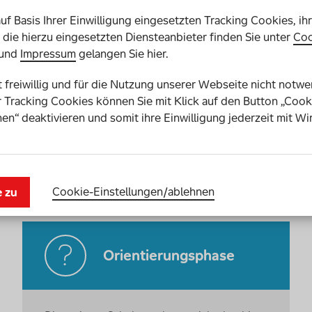
auf Basis Ihrer Einwilligung eingesetzten Tracking Cookies, ih
die hierzu eingesetzten Diensteanbieter finden Sie unter
Coo
und
Impressum
gelangen Sie hier.
st freiwillig und für die Nutzung unserer Webseite nicht notw
 Tracking Cookies können Sie mit Klick auf den Button „Cook
g, das
richtige Lernumfeld
und vor allem
en“ deaktivieren und somit ihre Einwilligung jederzeit mit Wi
en Wochen mit einer neuen Klasse geht es für alle
bachten und miteinander zu kommunizieren. Dafür eignen
Cookie-Einstellungen­/­ablehnen
e zu
Orientierungsphase