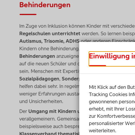
Behinderungen
Im Zuge von Inklusion können Kinder mit verschie
Regelschulen unterrichtet
werden. So lernen beis
Autismus, Trisomie, ADHS
oder anderen Einschrän
Kindern ohne Behinderung. Sich
Grundlagen über 
Einwilligung 
Behinderungen
anzueignen, ist da ein häufiges Be
auf die neuen Schüler und die damit verbundenen A
sein. Menschen mit Expertise – etwa
Lehrkräfte mit
Sozialpädagogen
,
Sonderpädagogen
oder
qualifi
helfen dabei sehr. In regelmäßigen Teamsitzungen k
Mit Klick auf den But
weniger Erfahrungen austauschen und informieren. D
Tracking Cookies Inf
und Unsicherheiten.
gewonnenen personen
erhebt, mit Ihrer Lo
Der
Umgang mit Kindern und einer bestimmten B
zur Komfortverbesse
verallgemeinern. Gemeinsam können Eltern, Pädago
personalisierter Wer
beispielsweise auch besprechen, ob und wie
eine B
weiterleiten.
Klassenverband thematisiert
werden sollte.