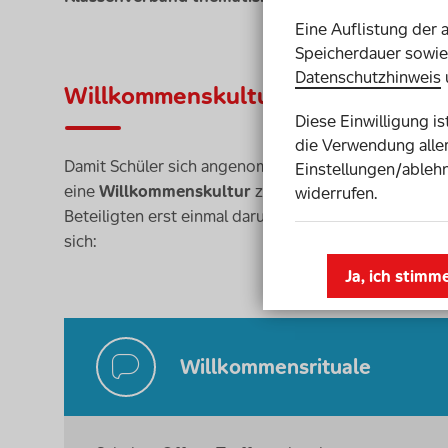
Eine Auflistung der 
Speicherdauer sowie 
Datenschutzhinweis
Willkommenskultur
Diese Einwilligung i
die Verwendung aller
Damit Schüler sich angenommen fühlen, ist es wichti
Einstellungen/ablehn
eine
Willkommenskultur
zu etablieren. In den erst
widerrufen.
Beteiligten erst einmal darum, anzukommen, zu beo
sich:
Ja, ich stimm
Willkommensrituale