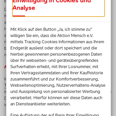
Einwilligung in Cookies und
brauche, um auswärts die Toilette zu nutzen.
Analyse
Das habe ich auch einer Mitarbeiterin bei der
Krankenkasse am Telefon erklärt. Doch sie meinte, ich
solle dann eben auf die Toilette gehen, bevor ich das
Haus verlasse oder Windeln anziehen. Darauf habe ich
Mit Klick auf den Button „Ja, ich stimme zu“
sehr emotional reagiert und sie gefragt, ob ich das jetzt
willigen Sie ein, dass die Aktion Mensch e.V.
mittels Tracking Cookies Informationen aus Ihrem
richtig verstanden habe, worauf sie es noch mal
Endgerät ausliest oder dort speichert und die
bestätigte. Danach war ich zwei Tage lang sehr
hierbei gewonnenen personenbezogenen Daten
niedergeschlagen und habe überlegt, was ich tun kann.
über Ihr webseiten- und geräteübergreifendes
Surfverhalten erhebt, mit Ihrer Losnummer, mit
Ansprüche geltend machen: Sprachrohr Twitter
Ihren Vertragsstammdaten und Ihrer Kaufhistorie
Ich habe mich dann entschieden, auf meinem
zusammenführt und zur Komfortverbesserung,
Webseitenoptimierung, Nutzerverhaltens-Analyse
Twitter-Account
davon zu berichten, weil das einfach
und Ausspielung von personalisierter Werbung
mein Sprachrohr ist, und auch, weil ich finde, dass solche
verarbeitet. Hierfür können wir diese Daten auch
Dinge an die Öffentlichkeit gehören. Daraufhin bekam
an Diensteanbieter weiterleiten.
ich eine große Welle an Zuspruch.
Eine Auflistung der auf Basis Ihrer Einwilligung