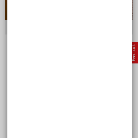
Anastasia Umrik siegte gegen ihre Krankenkasse
Ich finde, dass es legitim ist, die
eigene Geschichte nach außen zu
tragen. Es ging ja nicht nur um
eine Kleinigkeit, sondern um
meine Lebensqualität und auch
um meine Lebensfähigkeit.
Anastasia Umrik