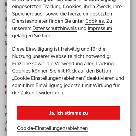
Insgesamt meldeten sich vielleicht 10.000 Menschen.
eingesetzten Tracking Cookies, ihren Zweck, ihre
Viele gaben mir Tipps, andere erzählten mir von
Speicherdauer sowie die hierzu eingesetzten
ähnlichen Erfahrungen. Das hat mir gezeigt, wie viel
Diensteanbieter finden Sie unter
Cookies
. Zu
Ärger und Demütigung hinter den Türen passieren. Und
unserem
Datenschutzhinweis
und
Impressum
lange nicht alle Menschen haben ja so eine relativ
gelangen Sie hier.
große
Community
, die sie unterstützt. Es meldeten sich
Diese Einwilligung ist freiwillig und für die
auch viele Leute, die vorher nicht in
Nutzung unserer Webseite nicht notwendig:
meiner
Community
waren und die mich unterstützt
Einzelne sowie die Verwendung aller Tracking
haben, indem sie die Krankenkasse immer mit markiert
Cookies können Sie mit Klick auf den Button
und so den Druck erhöht haben.
„Cookie Einstellungen/ablehnen“ deaktivieren und
somit ihre Einwilligung jederzeit mit Wirkung für
Positive Entwicklungen durch Gang an die
die Zukunft widerrufen.
Öffentlichkeit
Das
Social-Media-Team
der Krankenkasse hat so alles
Ja, ich stimme zu
mitbekommen. Zuvor hatte man dort zu mir gesagt:
‚Wenn es Ihnen nicht passt, dann können Sie ja dagegen
Cookie-Einstellungen­/­ablehnen
klagen.‘ Darauf hatte ich mich, ehrlich gesagt, auch schon