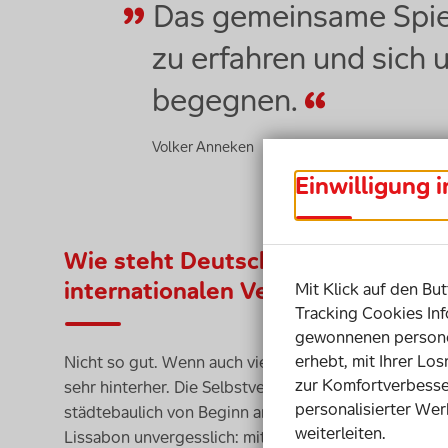
Das gemeinsame Spiele
zu erfahren und sic
begegnen.
Volker Anneken
Einwilligung 
Wie steht Deutschland im Hinblick 
internationalen Vergleich da?
Mit Klick auf den But
Tracking Cookies Inf
gewonnenen personen
erhebt, mit Ihrer Lo
Nicht so gut. Wenn auch viel im Fluss ist, hinken w
zur Komfortverbesse
sehr hinterher. Die Selbstverständlichkeit, im öffen
personalisierter Wer
städtebaulich von Beginn an mitzuplanen, hat noch Lu
weiterleiten.
Lissabon unvergesslich: mitten auf einer touristische