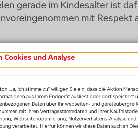
n gerade im Kindesalter ist dafü
h unvoreingenommen mit Respekt 
in Cookies und Analyse
auf inklusive Spielmöglichkeiten im
ton „Ja, ich stimme zu“ willigen Sie ein, dass die Aktion Mensc
ormationen aus Ihrem Endgerät ausliest oder dort speichert u
bezogenen Daten über Ihr webseiten- und geräteübergreife
snummer, mit Ihren Vertragsstammdaten und Ihrer Kaufhistor
ir den vergleichbaren Ländern in Europa und der Welt noch
rung, Webseitenoptimierung, Nutzerverhaltens-Analyse und
tlichen Raum Bewegungs- und Spielorte für alle
bung verarbeitet. Hierfür können wir diese Daten auch an Die
ft nach oben. Für mich ist immer ein Beispiel aus
n Route in der Stadt, befindet sich an einer Stelle mit