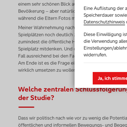
einem sehr schönen Blick auf den Hafen, eine große 
Eine Auflistung der 
Bevölkerung – aber natürlich auch für alle Kinder der
Speicherdauer sowie 
während die Eltern Fotos machten. Diese Selbstvers
Datenschutzhinweis
Meiner Wahrnehmung nach wird hierzulande das The
Diese Einwilligung i
Spielplätzen noch deutlich zu wenig berücksichtigt. 
die Verwendung aller
zumindest die öffentliche Hand mehr und mehr sensi
Einstellungen/ablehn
Spielplatz mitdenken. Und das
Knowhow
, wie ein in
widerrufen.
Fall ausreichend bei den Fachplanern und auch den H
Am Ende ist es die Frage einer konsequent-inklusiv
wirklich umsetzen zu wollen.
Ja, ich stimm
Welche zentralen Schlussfolgerun
der Studie?
Dass wir politisch nach wie vor zu wenig die Potenti
öffentlichen und informellen Bewegungs- und Bege