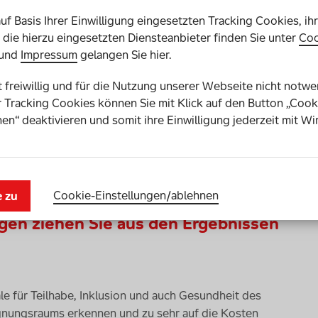
barrierefreie Spiel- und Bewegungsfläche für die
auf Basis Ihrer Einwilligung eingesetzten Tracking Cookies, ih
 Touristen, die sich freuen zu klettern und zu schaukeln,
die hierzu eingesetzten Diensteanbieter finden Sie unter
Coo
tändlichkeit würde uns guttun.
und
Impressum
gelangen Sie hier.
ma Inklusion bei der Planung und Umsetzung von
st freiwillig und für die Nutzung unserer Webseite nicht notw
Aber durch das Barrierefreiheitsstärkungsgesetz ist
 Tracking Cookies können Sie mit Klick auf den Button „Cook
bilisiert und sollte das Thema bei jedem zu bauenden
en“ deaktivieren und somit ihre Einwilligung jederzeit mit Wi
klusiver Spielplatz konzipiert werden sollte, ist in jedem
erstellern der Spielgeräte und Spielplätze vorhanden.
en Konzeption und dem politischen Willen, Inklusion
Cookie-Einstellungen­/­ablehnen
e zu
gen ziehen Sie aus den Ergebnissen
ale für Teilhabe, Inklusion und auch Gesundheit des
gnungsraums erkennen und zu sehr auf die Kosten