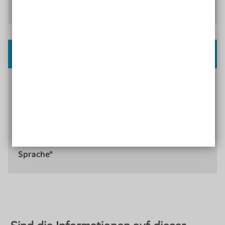
Dokumente"
Selbstlern-Kurs: Einfache Sprache
Welche Vorteile bietet Einfache Sprache? Was
sind die Regeln? Und wie unterscheidet sie sich
von der Leichten Sprache? Finden Sie die
Antworten in unserem Selbstlern-Kur.
Mehr Informationen zum Kurs "Einfache
Sprache"