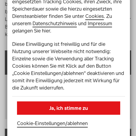
eingesetzten Tracking Cookies, ihren Zweck, ihre
barrierefreies
PDF
herunterladen können. Außerdem
Speicherdauer sowie die hierzu eingesetzten
bieten wie Ihnen eine
Check
liste zum Thema
E-
Diensteanbieter finden Sie unter
Cookies
. Zu
Learning
an, anhand derer Sie die wichtigsten Punkte zur
unserem
Datenschutzhinweis
und
Impressum
Barrierefreiheit Ihres
E-Learning
Kurses überprüfen
gelangen Sie hier.
können.
Diese Einwilligung ist freiwillig und für die
Nutzung unserer Webseite nicht notwendig:
Einzelne sowie die Verwendung aller Tracking
Kapitel 1: Was ist digitales Lernen?
Cookies können Sie mit Klick auf den Button
„Cookie Einstellungen/ablehnen“ deaktivieren und
somit ihre Einwilligung jederzeit mit Wirkung für
Einführung: die Welt des digitalen Lernens und
die Zukunft widerrufen.
Erklärung der wichtigsten Begriffe wie „
E-Learning
“,
„asynchrones Lernen“ und „
Online
-Schulung“.
Ja, ich stimme zu
Zu Kapitel 1 - Einführung Online-Schulung
Cookie-Einstellungen­/­ablehnen