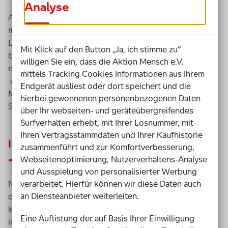
Analyse
Als Trainer*in, Referent*in und Kursleitende werden Sie
mit Hilfe unseres Leitfadens Schritt für Schritt in die
Lage versetzt, Ihre
Online
-Schulung von Anfang an
Mit Klick auf den Button „Ja, ich stimme zu“
barrierefrei zu planen und durchzuführen. Der Leitfaden
willigen Sie ein, dass die Aktion Mensch e.V.
entstand in Zusammenarbeit mit
Birne7
und
decentrale
mittels Tracking Cookies Informationen aus Ihrem
und beinhaltet viele Erfahrungswerte der Aktion
Endgerät ausliest oder dort speichert und die
Mensch mit dem Angebot barrierefreier
Online
-
hierbei gewonnenen personenbezogenen Daten
Schulungen.
über Ihr webseiten- und geräteübergreifendes
Surfverhalten erhebt, mit Ihrer Losnummer, mit
Ihren Vertragsstammdaten und Ihrer Kaufhistorie
Inhalte des Leitfadens
zusammenführt und zur Komfortverbesserung,
Webseitenoptimierung, Nutzerverhaltens-Analyse
und Ausspielung von personalisierter Werbung
Nachfolgend haben wir für Sie die wichtigsten Punkte
verarbeitet. Hierfür können wir diese Daten auch
an Diensteanbieter weiterleiten.
des Leitfadens aufgeführt. Unter dem jeweiligen Link
kommen Sie zur thematischen Ausführung des Themas
Eine Auflistung der auf Basis Ihrer Einwilligung
im Leitfaden selber, den Sie auch komplett als