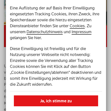
Eine Auflistung der auf Basis Ihrer Einwilligung
eingesetzten Tracking Cookies, ihren Zweck, ihre
Speicherdauer sowie die hierzu eingesetzten
Diensteanbieter finden Sie unter
Cookies
. Zu
00:00
01:12
unserem
Datenschutzhinweis
und
Impressum
gelangen Sie hier.
Keine
Diese Einwilligung ist freiwillig und für die
Deutsch
Nutzung unserer Webseite nicht notwendig:
Einzelne sowie die Verwendung aller Tracking
Unterstützung bei diesem Übergang hat Kim Anna Lutz
Cookies können Sie mit Klick auf den Button
vom Paritätischen Wohlfahrtsverband Niedersachsen
„Cookie Einstellungen/ablehnen“ deaktivieren und
somit ihre Einwilligung jederzeit mit Wirkung für
bekommen. Das durch die Aktion Mensch geförderte
die Zukunft widerrufen.
Projekt des Paritätischen „Inklusion in Kita-Teams“ zielt
darauf ab, Menschen mit Behinderung aus Werkstätten
für eine sozialversicherungspflichtige Tätigkeit in
Ja, ich stimme zu
Kindertagesstätten zu qualifizieren. Mit Erfolg: Von den
ersten zehn Teilnehmer*innen, die vor knapp einem Jahr