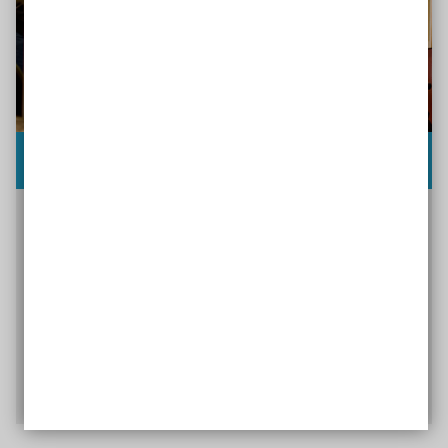
Ausbildung mit Behinderung
Mit Behinderung einen Ausbildungsplatz finden
ist oft nicht so leicht. Die richtigen
Unterstützungs- und Beratungsangebote können
Berufsanfänger*innen den Einstieg ins
Arbeitsleben aber erleichtern. Wir geben einen
Überblick über die verschiedenen Möglichkeiten.
Ausbildungstipps ansehen