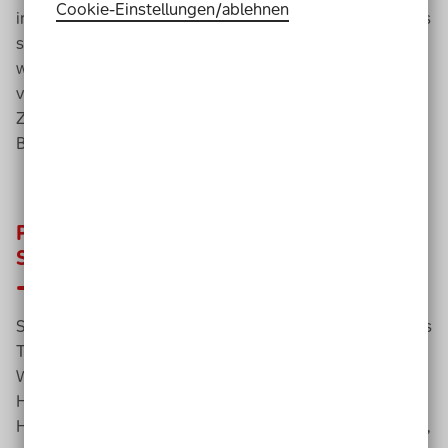
Cookie-Einstellungen­/­ablehnen
in die erste Projektrunde gestartet sind, konnten bereits
sieben in ein festes Arbeitsverhältnis übernommen
werden. Auch bei den anderen steht dieser Schritt
voraussichtlich bevor. Die Resonanz der Kitas auf die
Zusammenarbeit mit den neuen Mitarbeiter*innen mit
Beeinträchtigung ist durchweg positiv.
Praxisorientierter Lehrgang in Leichter
Sprache
So funktioniert das Projekt „Inklusion in Kita-Teams“: Das
Team
des Paritätischen knüpfte zunächst Kontakte zu
Werkstätten an den beteiligten Standorten
Hameln/Stadthagen, Braunschweig, Göttingen und
Hannover sowie zu Kitas in der Region. Es galt zu klären,