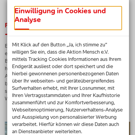
Einwilligung in Cookies und
Analyse
Fester Arbeitsvertrag
Mit Klick auf den Button „Ja, ich stimme zu“
Es ist noch gar nicht lange her, dass Kim Anna Lutz in
willigen Sie ein, dass die Aktion Mensch e.V.
einer Werkstatt für Menschen mit Behinderung im
mittels Tracking Cookies Informationen aus Ihrem
Bereich Verpackung und Montage gearbeitet hat. Heute
Endgerät ausliest oder dort speichert und die
hat sie einen festen Arbeitsvertrag auf dem allgemeinen
hierbei gewonnenen personenbezogenen Daten
Arbeitsmarkt. Dass dieser Übergang gelungen ist, ist
über Ihr webseiten- und geräteübergreifendes
bislang eine große Ausnahme. In Niedersachsen
Surfverhalten erhebt, mit Ihrer Losnummer, mit
schaffen bisher durchschnittlich nur 0,34 Prozent der
Ihren Vertragsstammdaten und Ihrer Kaufhistorie
Werkstattmitarbeitenden diesen Schritt.
zusammenführt und zur Komfortverbesserung,
Webseitenoptimierung, Nutzerverhaltens-Analyse
und Ausspielung von personalisierter Werbung
verarbeitet. Hierfür können wir diese Daten auch
Video-
an Diensteanbieter weiterleiten.
Player