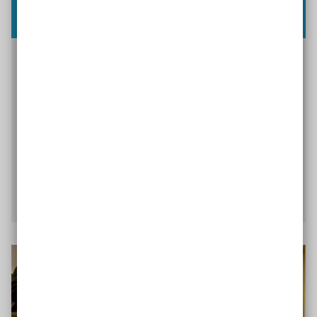
Inklusionsbarometer Arbeit 2025
Wie steht es um Inklusion auf dem ersten
Arbeitsmarkt? Welche Fort- oder Rückschritte
sind zu verzeichnen? Und in welchen Bereichen
stehen Menschen mit Behinderung vor
besonderen Herausforderungen? Antworten
lesen Sie im aktuellen Inklusionsbarometer
Arbeit.
Zur Studie Inklusionsbarometer Arbeit