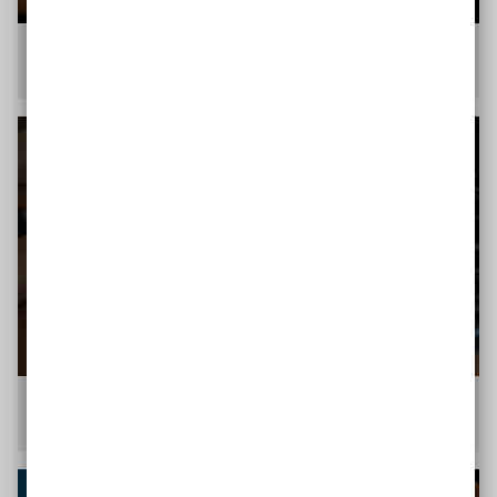
Mundmaus: Zur Bewegung der
Computer
-Maus mithilfe eines
Joysticks
. Dieser wird mit dem Mund gesteuert.
Clevy-Tastatur: für Menschen mit Lernschwierigkeiten und
motorischen Einschränkungen.