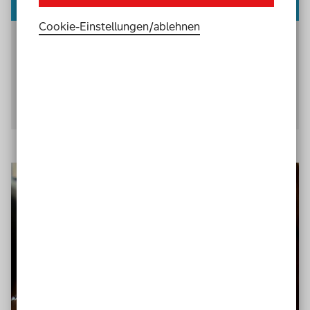
Carola Werning
Cookie-Einstellungen­/­ablehnen
Carola Werning ist Redakteurin und Dozentin für
digitale Barrierefreiheit und Inklusion bei der
Technischen Jugendfreizeit- und
Bildungsgesellschaft (tjfbg)
.