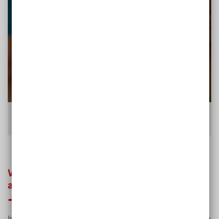
Symbolbasierte Kommunikationsunterstützung mit der
MetaTalk-App
.
Was sind die am häufigsten genutzten
assistiven Technologien?
In der inklusiven Schule treffen pädagogische Fachkräfte