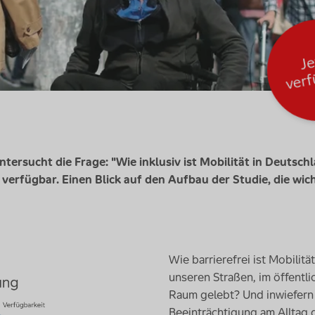
e
e
b
ersucht die Frage: "Wie inklusiv ist Mobilität in Deutsch
 verfügbar. Einen Blick auf den Aufbau der Studie, die wi
Wie barrierefrei ist Mobilitä
unseren Straßen, im öffentl
Raum gelebt? Und inwiefern
Beeinträchtigung am Alltag 