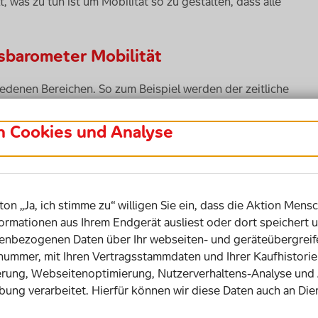
as zu tun ist um Mobilität so zu gestalten, dass alle
sbarometer Mobilität
hiedenen Bereichen. So zum Beispiel werden der zeitliche
en mit Beeinträchtigung meist höher empfunden als von
ichkeit und Verfügbarkeit sind für
in Cookies und Analyse
es Problem als für andere Nutzer*innen. Auch das Thema
 Weg von A nach B spielt bei Menschen mit
n ohne. Das Inklusionsbarometer Mobilität zeigt diese
ine inklusivere Mobilität in Deutschland. Klar ist: Es
ton „Ja, ich stimme zu“ willigen Sie ein, dass die Aktion Mensc
ität für Menschen mit und ohne Beeinträchtigung
ormationen aus Ihrem Endgerät ausliest oder dort speichert u
bezogenen Daten über Ihr webseiten- und geräteübergreife
snummer, mit Ihren Vertragsstammdaten und Ihrer Kaufhistor
rung, Webseitenoptimierung, Nutzerverhaltens-Analyse und
bung verarbeitet. Hierfür können wir diese Daten auch an Die