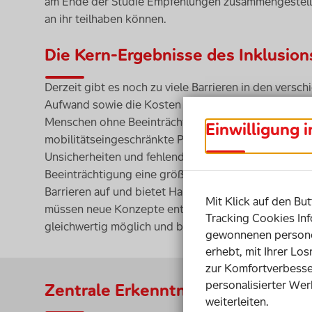
am Ende der Studie Empfehlungen zusammengestellt, w
an ihr teilhaben können.
Die Kern-Ergebnisse des Inklusion
Derzeit gibt es noch zu viele Barrieren in den versc
Aufwand sowie die Kosten für Mobilität von Mensch
Menschen ohne Beeinträchtigung. Mangelnde Zugängl
Einwilligung 
mobilitätseingeschränkte Personen ein noch größer
Unsicherheiten und fehlende Unterstützung auf dem
Beeinträchtigung eine größere Rolle als bei Mensche
Barrieren auf und bietet Handlungsempfehlungen für e
Mit Klick auf den But
müssen neue Konzepte entwickelt werden, die Mobil
Tracking Cookies Inf
gleichwertig möglich und besser machen.
gewonnenen personen
erhebt, mit Ihrer Lo
zur Komfortverbesse
personalisierter Wer
Zentrale Erkenntnisse
weiterleiten.