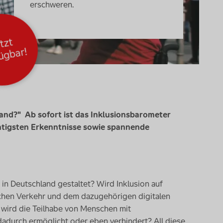
erschweren.
J
tzt
v
rfü
g
ar!
land?" Ab sofort ist das Inklusionsbarometer
chtigsten Erkenntnisse sowie spannende
t in Deutschland gestaltet? Wird Inklusion auf
ichen Verkehr und dem dazugehörigen digitalen
 wird die Teilhabe von Menschen mit
dadurch ermöglicht oder eben verhindert? All diese