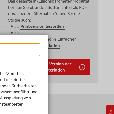
Das gesamte Inklusionsbarometer Mobilität
können Sie über den
Button
unten als PDF
downloaden
. Alternativ können Sie die
Studie auch:
als
Printversion bestellen
als
Zusammenfassung in Einfacher
Sprache herunterladen
Die ausführliche Version der
Studie herunterladen
h e.V. mittels
nd die hierbei
ndes Surfverhalten
ie zusammenführt und
 Ausspielung von
nsteanbieter