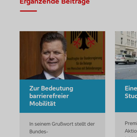
Ergänzende Beiträge
Zur Bedeutung
Eine
barrierefreier
Stu
Mobilität
Premi
In seinem Grußwort stellt der
Akti
Bundes-