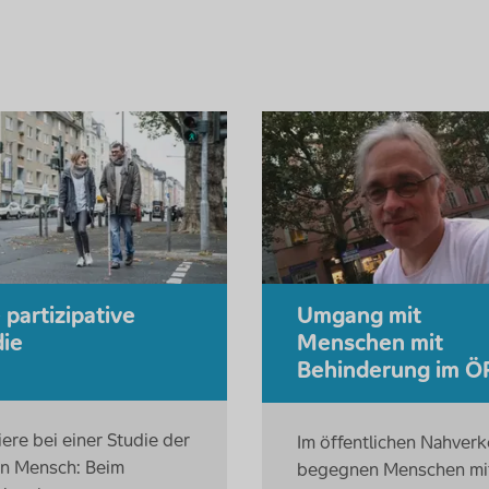
 partizipative
Umgang mit
die
Menschen mit
Behinderung im 
ere bei einer Studie der
Im öffentlichen Nahverk
on Mensch: Beim
begegnen Menschen mi