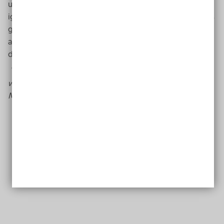
unterstützen und nett zu dir sein – einige werden dich
ignorieren und/oder dir aktiv entgegentreten. Klar ist es
gut, seine Pläne und Ideen anzupassen, ganz wichtig
aber ist: Lass dich bloß nicht unterkriegen! Stehe zu
dem, was du denkst und tust.
Text: Cinderella Glücklich. Sie findet, dass Mut ganz
wichtig ist, um zufrieden zu sein. Deshalb teilt sie ihre
Mut-Finde-Tipps mit uns.