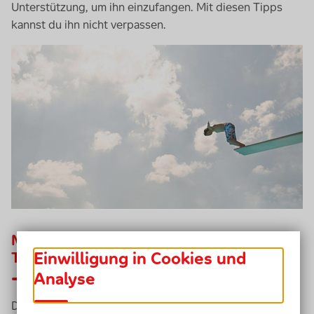
Unterstützung, um ihn einzufangen. Mit diesen Tipps
kannst du ihn nicht verpassen.
Mut: bedeutet Gedanken, Ideen und
Einwilligung in Cookies und
Träume ernst nehmen!
Analyse
Du hast schon seit Langem immer wieder ein und