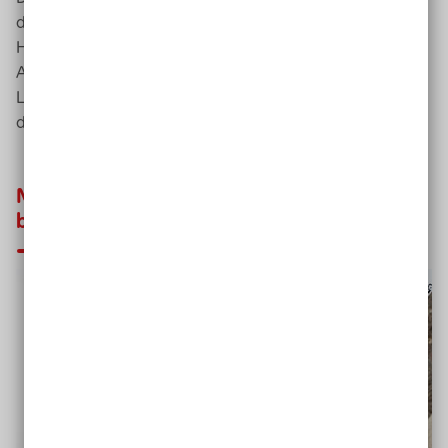
du so von Anfang an, woran du bist. Statt dir ewig
Hoffnungen zu machen, kannst du deine
Aufmerksamkeit wieder anderen Dingen in deinem
Leben zuwenden ­ zum Beispiel deinen Freunden oder
der nächsten
Band
probe.
Mut: braucht Geduld, gute Mucke und ein
bisschen Spucke!