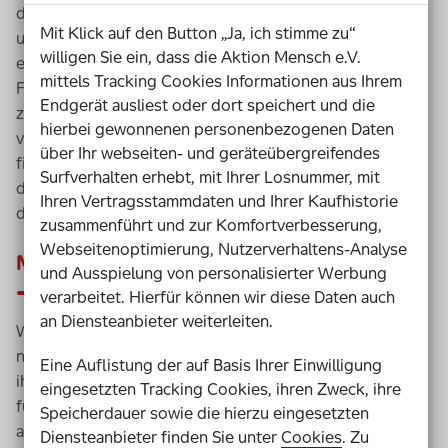
denselben Gedanken, der dir in allen möglichen und
Mit Klick auf den Button „Ja, ich stimme zu“
unmöglichen Situationen in den Sinn kommt und dich
willigen Sie ein, dass die Aktion Mensch e.V.
einfach nicht in Ruhe lässt? Dann schau genauer hin:
mittels Tracking Cookies Informationen aus Ihrem
Finde heraus, was dahinter steckt. Steht der Gedanke
Endgerät ausliest oder dort speichert und die
zum Beispiel für etwas, das dich stört und das du
hierbei gewonnenen personenbezogenen Daten
verändern willst? Oder eher für etwas, das du gut
über Ihr webseiten- und geräteübergreifendes
findest und unterstützen möchtest? Oder gibt es etwas,
Surfverhalten erhebt, mit Ihrer Losnummer, mit
das du schon immer tun wolltest, aber bisher immer vor
Ihren Vertragsstammdaten und Ihrer Kaufhistorie
dir hergeschoben hast?
zusammenführt und zur Komfortverbesserung,
Webseitenoptimierung, Nutzerverhaltens-Analyse
Mut: ist aktiv!
und Ausspielung von personalisierter Werbung
verarbeitet. Hierfür können wir diese Daten auch
an Diensteanbieter weiterleiten.
Wenn du herausgefunden hast, warum dich ein Gedanke
nicht loslässt, dann warte nicht ab, bis jemand anderes
Eine Auflistung der auf Basis Ihrer Einwilligung
ihn errät, sondern werde selbst aktiv! Gedanken lesen
eingesetzten Tracking Cookies, ihren Zweck, ihre
funktioniert leider (noch) nicht. Deshalb kann niemand
Speicherdauer sowie die hierzu eingesetzten
außer dir selbst wissen, was dich bewegt, wenn du nur
Diensteanbieter finden Sie unter
Cookies
. Zu