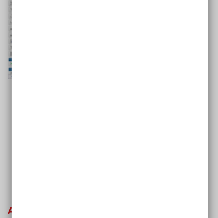
Mit der
Software Worksheet Crafter
bereite ich
den Text vor. Ich färbe zum besseren
Leseverständnis meiner Schüler*innen die Silben
farbig ein. Dafür gibt es eine Funktion in der
Software
.
Andere Anwendungsmöglichkeiten