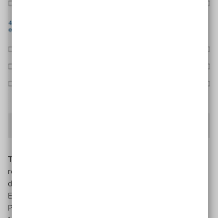
Die Fragen, die zu beantworten sind.
Tipp:
Mit dem
Timer
kann ich den Unterricht wieder mit
reduzierter Lehrersprache steuern. Die Symbole geben
den Schüler*innen Orientierung und Strukturierung. Am
Ende erfolgt mit dem Wechsel auf die nächste Seite ein
Phasentrenner. Die
App Worksheet Go
ermöglicht auch