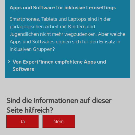
Apps
und
Software
für inklusive Lern
settings
Smartphones
,
Tablets
und
Laptops
sind in der
pädagogischen Arbeit mit Kindern und
Jugendlichen nicht mehr wegzudenken. Aber welche
Apps
und
Softwares
eignen sich für den Einsatz in
inklusiven Gruppen?
Von Expert*innen empfohlene Apps und
Software