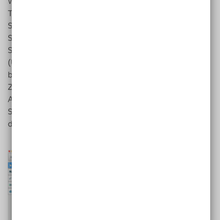
Während der Arbeitsphase läuft am
SMART Board
ein
Timer
(35 Minuten). Während der Phase kann ich
Symbole einblenden, um die Schüler*innen bei der
Strukturierung der Arbeitsphase zu unterstützen.
Symbole in diesem Fall sind: Material anschauen
(Überblick), Text lesen, Text besprechen, Aufgaben
bearbeiten, Präsentation einüben.
Zum Ende der Arbeitsphase ertönt ein Klingeln nach
Ablauf des
Timers
und die
SMART Notebook
Software
wechselt auf die nächste Seite. Dort erscheint
das Symbol für Präsentation.