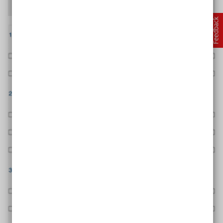
…gibt die
App Worksheet Go
den Text per Audioausgabe wieder.