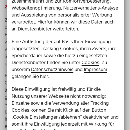
zusammenführt und zur Komfortverbesserung,
Zielsetzung
Webseitenoptimierung, Nutzerverhaltens-Analyse
und Ausspielung von personalisierter Werbung
Ziel der Einheit ist es, den Schüler*innen zu vermitteln,
verarbeitet. Hierfür können wir diese Daten auch
dass das Wettrüsten der europäischen Mächte zu
an Diensteanbieter weiterleiten.
Beginn des 1. Weltkriegs die außenpolitische Lage
Eine Auflistung der auf Basis Ihrer Einwilligung
verschärft hat. Der Kampf um Kolonien und die damit
eingesetzten Tracking Cookies, ihren Zweck, ihre
verbundene Produktion von Kriegsschiffen hat zu
Speicherdauer sowie die hierzu eingesetzten
Spannungen zwischen den europäischen Großmächten
Diensteanbieter finden Sie unter
Cookies
. Zu
geführt.
unserem
Datenschutzhinweis
und
Impressum
Bei der Einheit geht es um Lernen am gemeinsamen
gelangen Sie hier.
Gegenstand. Schüler*innen, die beispielsweise nicht gut
Diese Einwilligung ist freiwillig und für die
lesen können, und gute Leser*innen erarbeiten sich
Nutzung unserer Webseite nicht notwendig:
gleichberechtigt Informationen aus einem längeren
Einzelne sowie die Verwendung aller Tracking
Sachtext. Für die Kompensation von
Cookies können Sie mit Klick auf den Button
Lernschwierigkeiten sowie für die Differenzierung und
„Cookie Einstellungen/ablehnen“ deaktivieren und
Individualisierung werden die digitalen Anwendungen
somit ihre Einwilligung jederzeit mit Wirkung für
Worksheet Go
und
SMART Notebook
verwendet. Der