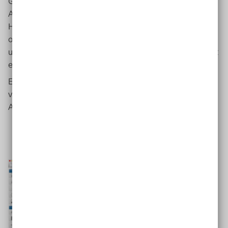
Go
haben die Schüler*innen oder ich selbst viele
Anpassungsmöglichkeiten. Es gibt z.B. die
Hilfestellungen „Optische Assistenz“, „Sprachausgabe“
oder auch „Lösungshilfen“. Ich kann Lernmaterial schnell
und unkompliziert verteilen. Die
App
ist aus meiner Sicht
einfach und übersichtlich gestaltet.
Es ist eine gute Einheit, digitale Werkzeuge für
verschiedene Zwecke (inhaltlich; Steuerung) ohne viel
Aufwand im Unterricht zu nutzen und auszuprobieren.