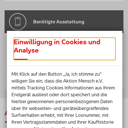
Benötigte Ausstattung
SMART Board
mit der
SMART Notebook
Einwilligung in Cookies und
Software
(
Alternativ funktionieren jedes
Analyse
interaktive Whiteboard oder PC /
Laptop
und
Beamer
)
iPads
oder
Android Tablets
mit der
Mit Klick auf den Button „Ja, ich stimme zu“
Worksheet Go App
willigen Sie ein, dass die Aktion Mensch e.V.
mittels Tracking Cookies Informationen aus Ihrem
Endgerät ausliest oder dort speichert und die
hierbei gewonnenen personenbezogenen Daten
über Ihr webseiten- und geräteübergreifendes
Ausführliche Beschreibung
Surfverhalten erhebt, mit Ihrer Losnummer, mit
Ihren Vertragsstammdaten und Ihrer Kaufhistorie