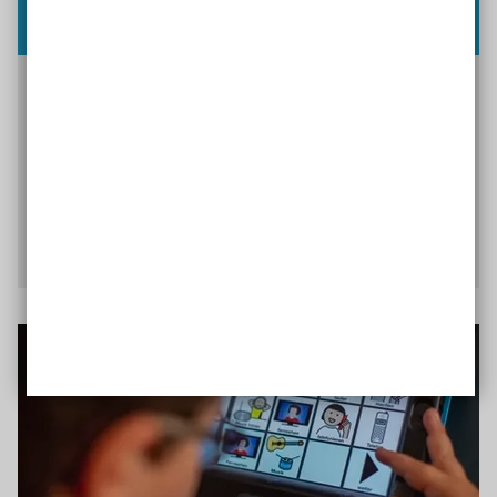
Digitaler Unterricht spart Zeit
Fabio Priano arbeitet an der Schule Elfenwiese in
Hamburg. Er ist überzeugt: der anfängliche
Mehraufwand für digitalen Unterricht lohnt sich.
Außerdem gibt er Tipps zum Einstieg ins digitale
inklusive Lernen.
Den Mehrwert digitaler Bildung erfahren