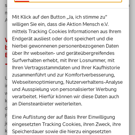
sind es gerade die Herausforderungen, die ganz lange in
meinem Gedächtnis bleiben und die mich in meiner
Mit Klick auf den Button „Ja, ich stimme zu“
Arbeit immer wie ein Kompass führen und begleiten.
willigen Sie ein, dass die Aktion Mensch e.V.
mittels Tracking Cookies Informationen aus Ihrem
Endgerät ausliest oder dort speichert und die
Wie können digitale Medien dazu
hierbei gewonnenen personenbezogenen Daten
beitragen, Inklusion in der schulischen
über Ihr webseiten- und geräteübergreifendes
Bildung umzusetzen?
Surfverhalten erhebt, mit Ihrer Losnummer, mit
Ihren Vertragsstammdaten und Ihrer Kaufhistorie
zusammenführt und zur Komfortverbesserung,
Unsere Schüler*innen mit Förderbedarf sind so
Webseitenoptimierung, Nutzerverhaltens-Analyse
individuell. Digitale Angebote haben den Vorteil, dass
und Ausspielung von personalisierter Werbung
wir dieser Individualität besser Rechnung tragen
verarbeitet. Hierfür können wir diese Daten auch
können. Wir hatten zuvor versucht, Lehrwerke zu
an Diensteanbieter weiterleiten.
differenzieren und haben gemerkt: Wir können unsere
Förderschüler*innen damit gar nicht erreichen, weil
Eine Auflistung der auf Basis Ihrer Einwilligung
jede*r ein persönliches Päckchen zu tragen hat. Der eine
eingesetzten Tracking Cookies, ihren Zweck, ihre
kann fast zielgleich mitarbeiten, die andere muss ganz
Speicherdauer sowie die hierzu eingesetzten