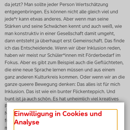
da jetzt? Man sollte jeder Person Wertschätzung
entgegenbringen. Es können nicht alle gleich viel und
jede*r kann etwas anderes. Aber wenn man seine
Stärken und seine Schwächen kennt und auch weiß, wie
man konstruktiv in einer Gesellschaft damit umgeht,
dann entsteht ja überhaupt erst Gemeinschaft. Das finde
ich das Entscheidende. Wenn wir über Inklusion reden,
haben wir meist nur Schüler*innen mit Förderbedarf im
Fokus. Aber es gibt zum Beispiel auch die Geflüchteten,
die eine neue Sprache lernen müssen und aus einem
ganz anderen Kulturkreis kommen. Oder wenn wir an die
ganze
queere
Bewegung denken: Das alles ist für mich
Inklusion. Das ist wie ein bunter Flickenteppich. Und
bunt ist ja auch schön. Es hat unheimlich viel kreatives
Potenzial, das sich wie ein Blumenstrauß entfalten kann.
Einwilligung in Cookies und
Natürlich ergeben sich daraus auch Herausforderungen
für die praktische Ebene. Aber ich glaube, letztendlich
Analyse
macht Inklusion das Leben auch spannend. Und ganz oft