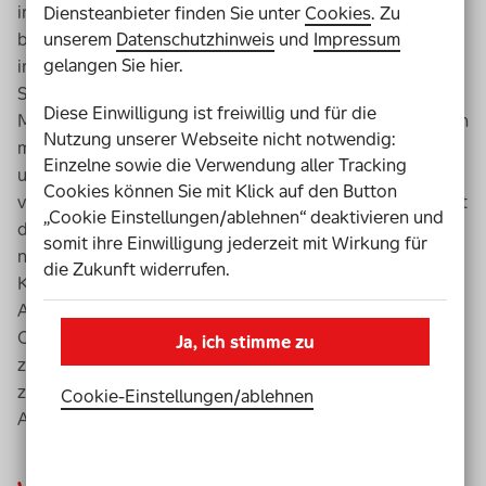
individuell gefördert werden, um Anschluss zu
Diensteanbieter finden Sie unter
Cookies
. Zu
unserem
Datenschutzhinweis
und
Impressum
bekommen. Die digitalen Angebote erlauben
gelangen Sie hier.
individuelles Lernen ohne viel Zeitaufwand für alle
Schüler*innen. Es ist ein großer Vorteil, wenn ich eine
Diese Einwilligung ist freiwillig und für die
Material-Datenbank und Aufgabenvorschläge habe. Dann
Nutzung unserer Webseite nicht notwendig:
muss ich nicht so viele Lehrwerke oder Arbeitshefte von
Einzelne sowie die Verwendung aller Tracking
unterschiedlichen Verlagen sichten. Und davon passt
Cookies können Sie mit Klick auf den Button
vielleicht nur eine Aufgabe und ich muss das Arbeitsblatt
„Cookie Einstellungen/ablehnen“ deaktivieren und
dann auch noch auseinanderschneiden. Damals, als wir
somit ihre Einwilligung jederzeit mit Wirkung für
noch keine
Tablets
hatten, hatte ich eine Schwerpunkt-
die Zukunft widerrufen.
Klasse. Ich habe mit großem Aufwand praktisch alle
Arbeitsblätter zusammengeschnitten. Es ist ein
Qualitätsgewinn, den Prozess jetzt so individualisieren
Ja, ich stimme zu
zu können. Es ist zwar mehr Aufwand, Aufgaben
zuzuweisen und den Lernprozess zu individualisieren.
Cookie-Einstellungen­/­ablehnen
Aber wenn man mal eine Basis hat, ist es machbar!