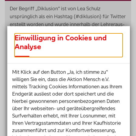
Der Begriff „Diklusion“ ist von Lea Schulz
ursprünglich als ein
Hashtag
(#diklusion) für Twitter
erstellt worden und wurde innerhalb der Lehreraus-
und -fortbildung später zum Kern ihrer Arbeit,
Einwilligung in Cookies und
sowohl in der ersten als auch zweiten und dritten
Analyse
Phase der Lehramtsausbildung für inklusive
Schul
settings
. Diklusiver Unterricht beinhaltet nicht
nur die Nutzung digitaler Medien zur Erhöhung der
Teilhabe aller Schüler*innen am Unterricht, sondern
Mit Klick auf den Button „Ja, ich stimme zu“
willigen Sie ein, dass die Aktion Mensch e.V.
dient auch in der Unterrichtsvor- und -
mittels Tracking Cookies Informationen aus Ihrem
nachbereitung der Lehrkraft als ein Mittel zur
Endgerät ausliest oder dort speichert und die
Optimierung der Qualität eines Unterrichts, der
hierbei gewonnenen personenbezogenen Daten
sowohl inklusiven wie auch digitalen
über Ihr webseiten- und geräteübergreifendes
Notwendigkeiten und Erfordernissen Rechnung
Surfverhalten erhebt, mit Ihrer Losnummer, mit
trägt.
Ihren Vertragsstammdaten und Ihrer Kaufhistorie
(Lea Schulz: Diklusion – Lehren mit Hilfe digitaler
zusammenführt und zur Komfortverbesserung,
Tools
in inklusiven Lernsettings, Raabe Verlag 2021,