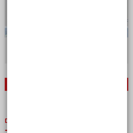
Ein Poster zum 5 Ebenen-Modell. Es beinhaltet einen Überblick zur
Entstehung des Modells.
© Lea Schulz / CC-BY-SA
Poster herunterladen
Das könnte Sie auch interessieren