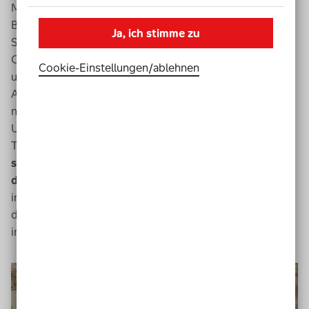
Medien. Anwendungen wie Augensteuerung,
Bildschirmvergrößerung,
Braille
schrift, Vorlese
software
,
Ja, ich stimme zu
Spracheingabe, Schreibunterstützung,
Orientierungshilfen oder barrierefreie Lernprogramme
Cookie-Einstellungen­/­ablehnen
unterstützen hierbei einen gleichberechtigten Zugang.
Auch
Smartphone
und
Tablet
bieten eine
niederschwellige Bandbreite an
Unterstützungsmöglichkeiten. Wer mit Hilfe von
Technologie Zugang zu digitalen Welten hat, kann diese
selbstbestimmter nutzen und ist im besten Falle
deutlich weniger auf andere angewiesen.
Gerade für
inklusive Lern
settings
bietet dies eine große
Chance
,
denn die vielfältigen Zugangsmöglichkeiten erleichtern
individuelles Lernen.
Video-
Player