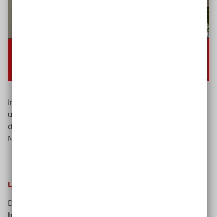
00:00
01:07
Keine
Deutsch
Im Video: Lea Schulz, Sonderpädagogin, Studienleiterin
und Expertin in Sachen Inklusion und digitale Medien in
der schulischen Bildung, zu Lernen
durch
digitale
Medien.
Lernen mit digitalen Medien
Digitale Medien bieten durch ihre
Vielseitigkeit der
Informationsaufbereitung
für das inklusive Lernen