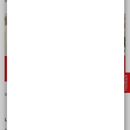
werden.
Video-
Player
00:00
02:09
Keine
Deutsch
Im Video: Lea Schulz zu Lernen
mit
digitalen Medien.
Lernen über digitale Medien