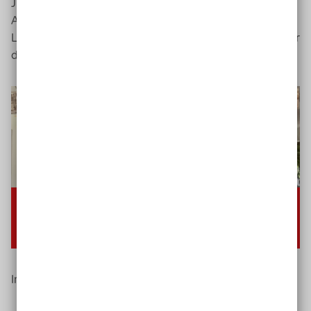
Jugendarbeit, müssen die Herausforderung annehmen,
ALLE jungen Menschen in ihren individuellen
Lebensrealitäten abzuholen und auf die Teilhabe an einer
digitalen Gesellschaft kompetent vorzubereiten.
Video-
Player
00:00
00:49
Keine
Deutsch
Im Video: Lea Schulz zu Lernen
über
digitale Medien.