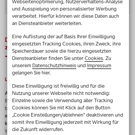
Webseitenoptimierung, Nutzerverhaltens-Analyse
S. 4)
und Ausspielung von personalisierter Werbung
verarbeitet. Hierfür können wir diese Daten auch
an Diensteanbieter weiterleiten.
Eine Auflistung der auf Basis Ihrer Einwilligung
Die Potenziale lassen sich gebündelt
eingesetzten Tracking Cookies, ihren Zweck, ihre
zusammenfassen:
Speicherdauer sowie die hierzu eingesetzten
Diensteanbieter finden Sie unter
Cookies
. Zu
unserem
Datenschutzhinweis
und
Impressum
gelangen Sie hier.
Lernen durch digitale Medien
Diese Einwilligung ist freiwillig und für die
Nutzung unserer Webseite nicht notwendig:
Assistive Technologien
ermöglichen Menschen mit
Einzelne sowie die Verwendung aller Tracking
Beeinträchtigungen den Zugang zur digitalen Welt und
Cookies können Sie mit Klick auf den Button
bieten
vielfältige Möglichkeiten, barrierefreier und
„Cookie Einstellungen/ablehnen“ deaktivieren und
eigenständiger am digitalen Geschehen teilhaben zu
somit ihre Einwilligung jederzeit mit Wirkung für
können.
Das betrifft vor allem die Bedienung,
die Zukunft widerrufen.
Wahrnehmung und Verständlichkeit von digitalen