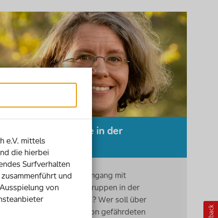
Menschenrechte in der
h e.V. mittels
(Corona-)Krise
nd die hierbei
ndes Surfverhalten
Kann ein ethischer Umgang mit
ie zusammenführt und
 Ausspielung von
sogenannten Risikogruppen in der
nsteanbieter
Coronakrise gelingen? Wer soll über
Schutz und Freiheit von gefährdeten