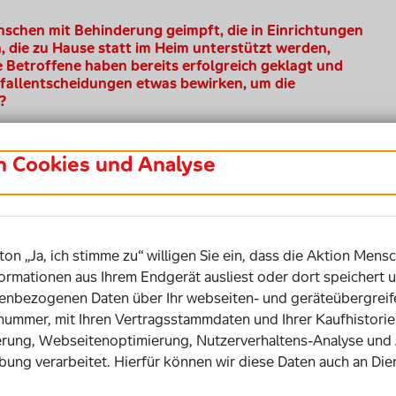
nschen mit Behinderung geimpft, die in Einrichtungen
die zu Hause statt im Heim unterstützt werden,
ne Betroffene haben bereits erfolgreich geklagt und
fallentscheidungen etwas bewirken, um die
?
en überarbeitet. Jetzt sind Einzelfallentscheidungen
in Cookies und Analyse
ankungen mehr aufgerückt, die vorher nicht inkludiert
ist. Denn Einzelfallentscheidungen sind immer schwierig.
dung trifft, wie lange das dauert oder wie man sie
 nicht die Möglichkeiten, sich ausreichend zur Wehr zu
rächtigung haben. Einzelfall bedeutet immer: Einige
ton „Ja, ich stimme zu“ willigen Sie ein, dass die Aktion Mensc
s begrüßen, wenn zumindest alle Pflegebedürftigen, die
ormationen aus Ihrem Endgerät ausliest oder dort speichert u
rioritär geimpft würden. Zum Beispiel diejenigen mit
bezogenen Daten über Ihr webseiten- und geräteübergreife
r über eine Abfrage bei der Pflegekasse.
snummer, mit Ihren Vertragsstammdaten und Ihrer Kaufhistor
rung, Webseitenoptimierung, Nutzerverhaltens-Analyse und
nformationen zu staatlichen Maßnahmen und
bung verarbeitet. Hierfür können wir diese Daten auch an Die
refrei. Das beklagen viele Betroffene. Wie beurteilen