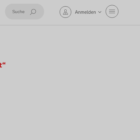
Mobile Navig
Anmelden
Suche abschicken
t“