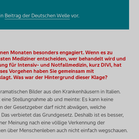
ein
Beitrag der Deutschen Welle
vor.
enen Monaten besonders engagiert. Wenn es zu
sten Mediziner entscheiden, wer behandelt wird und
ung für Intensiv- und Notfallmedizin, kurz DIVI, hat
dieses Vorgehen haben Sie gemeinsam mit
klagt. Was war der Hintergrund dieser Klage?
matischen Bilder aus den Krankenhäusern in Italien.
at eine Stellungnahme ab und meinte: Es kann keine
n der Gesetzgeber darf nicht abwägen, welche
as verbietet das Grundgesetz. Deshalb ist es besser,
iner Meinung nach eine völlige Verkennung der
en über Menschenleben auch nicht einfach wegschauen.