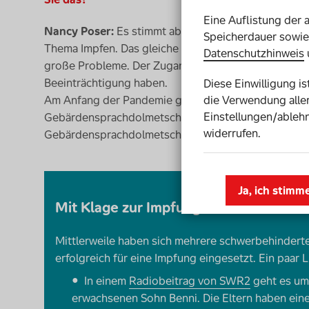
Eine Auflistung der 
Nancy Poser:
Es stimmt absolut. Blinde Menschen z
Speicherdauer sowie 
Thema Impfen. Das gleiche gilt für Menschen mit ko
Datenschutzhinweis
große Probleme. Der Zugang ist nur für junge Mensch
Beeinträchtigung haben.
Diese Einwilligung i
die Verwendung aller
Am Anfang der Pandemie gab es die täglichen Presse
Einstellungen/ablehn
Gebärdensprachdolmetscher eingesetzt wurden. Auch
widerrufen.
Gebärdensprachdolmetschung statt. Das ist ein Undi
Ja, ich stimm
Mit Klage zur Impfung
Mittlerweile haben sich mehrere schwerbehindert
erfolgreich für eine Impfung eingesetzt. Ein paar
In einem
Radiobeitrag von SWR2
geht es um
erwachsenen Sohn Benni. Die Eltern haben ein