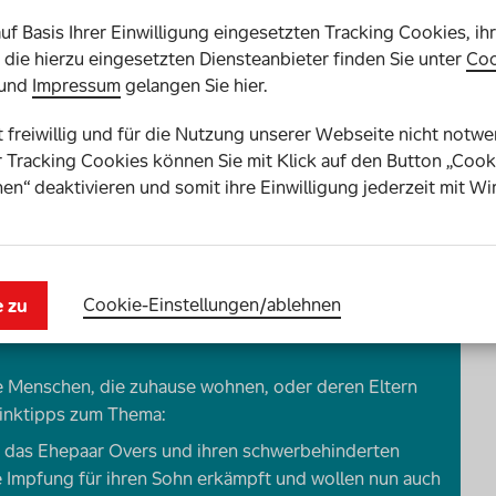
auf Basis Ihrer Einwilligung eingesetzten Tracking Cookies, ih
um Beispiel haben keinen Zugang zu Formularen zum
die hierzu eingesetzten Diensteanbieter finden Sie unter
Coo
gnitiver Beeinträchtigung. Auch alte Menschen haben
und
Impressum
gelangen Sie hier.
en möglich, die im Internet versiert sind und keine
st freiwillig und für die Nutzung unserer Webseite nicht notw
 Tracking Cookies können Sie mit Klick auf den Button „Cook
konferenzen. Das war ein langer Kampf, bis da endlich
en“ deaktivieren und somit ihre Einwilligung jederzeit mit Wi
 jetzt findet vieles ohne
ng und wäre in anderen Ländern unvorstellbar.
Cookie-Einstellungen­/­ablehnen
e zu
e Menschen, die zuhause wohnen, oder deren Eltern
 Linktipps zum Thema:
 das Ehepaar Overs und ihren schwerbehinderten
e Impfung für ihren Sohn erkämpft und wollen nun auch