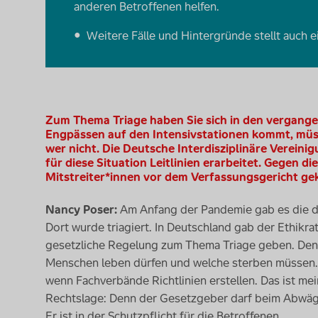
anderen Betroffenen helfen.
Weitere Fälle und Hintergründe stellt auch 
Zum Thema Triage haben Sie sich in den vergang
Engpässen auf den Intensivstationen kommt, müs
wer nicht. Die Deutsche Interdisziplinäre Vereinig
für diese Situation Leitlinien erarbeitet. Gegen 
Mitstreiter*innen vor dem Verfassungsgericht ge
Nancy Poser:
Am Anfang der Pandemie gab es die dra
Dort wurde triagiert. In Deutschland gab der Ethikr
gesetzliche Regelung zum Thema Triage geben. Den
Menschen leben dürfen und welche sterben müssen. D
wenn Fachverbände Richtlinien erstellen. Das ist me
Rechtslage: Denn der Gesetzgeber darf beim Abwäg
Er ist in der Schutzpflicht für die Betroffenen.