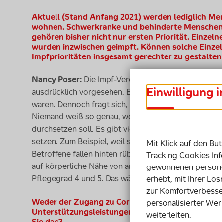
Aktuell (Stand Anfang 2021) werden lediglich Me
wohnen. Schwerkranke und behinderte Menschen, 
gehören bisher nicht nur ersten Priorität. Einzel
wurden inzwischen geimpft. Können solche Einzel
Impfprioritäten insgesamt gerechter zu gestalten
Nancy Poser:
Die Impf-Verordnung wurde ja inzwisch
Einwilligung 
ausdrücklich vorgesehen. Es sind auch ein paar Erkr
waren. Dennoch fragt sich, ob das der richtige Weg 
Niemand weiß so genau, wer eine Einzelfall-Entschei
durchsetzen soll. Es gibt viele Menschen, die haben
setzen. Zum Beispiel, weil sie eine kognitive Beeint
Mit Klick auf den But
Betroffene fallen hinten rüber. Deshalb würde ich e
Tracking Cookies Inf
auf körperliche Nähe von anderen angewiesen sind, p
gewonnenen personen
Pflegegrad 4 und 5. Das wäre auch einfach umsetzba
erhebt, mit Ihrer Lo
zur Komfortverbesse
Weder der Zugang zu Corona-Ambulanzen noch I
personalisierter Wer
Unterstützungsleistungen sind durchgängig barrie
weiterleiten.
Sie das?