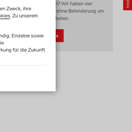
Personen entscheiden? Wir haben vier
ren Zweck, ihre
Expert*innen mit und ohne Behinderung um
kies
. Zu unserem
eine Einschätzung gebeten.
endig: Einzelne sowie
Zu den Statements
ie
rkung für die Zukunft