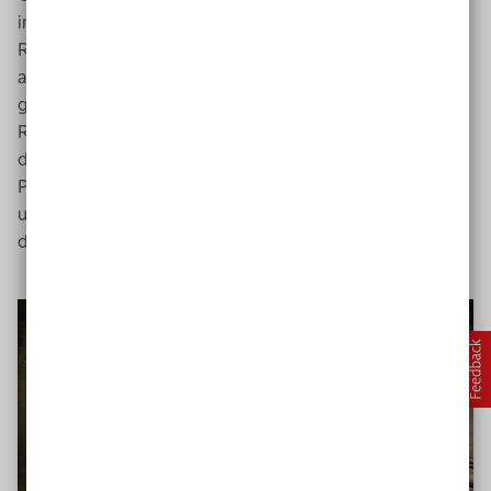
in der Projektarbeit allerdings nicht vom
Rollenverständnis der Lehrkraft an der
iGS
in jedem
anderen Unterricht. Wir verstehen uns an dieser Schule
grundsätzlich als Lerncoachs und auch im
Regelunterricht gibt es immer Phasen des Lernens, in
denen die Lehrkraft individuell unterstützt. In der
Projektarbeit sind diese Phasen aber natürlich länger
und inhaltlich sowie arbeitstechnisch deutlich mehr von
den Schülerinnen und Schülern bestimmt.