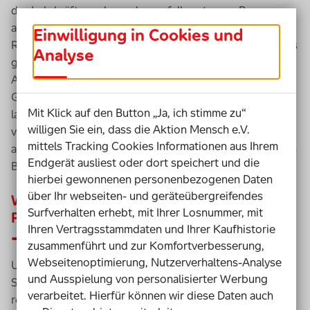
der Lehrkräfte und gegebenenfalls externen Personen
an ihren jeweiligen Schwerpunkten. Präsentation und
Einwilligung in Cookies und
Reflexion schließen die Projektphase ab. Darüber hinaus
Analyse
gibt es in jedem Fachunterricht projektorientierte
Anteile, vor allem in Naturwissenschaften und
Gesellschaftslehre. Wir arbeiten grundsätzlich eng und
Mit Klick auf den Button „Ja, ich stimme zu“
langfristig mit Kooperationspartnern zusammen und
willigen Sie ein, dass die Aktion Mensch e.V.
verlassen mit den Jugendlichen häufig die Schule, um an
mittels Tracking Cookies Informationen aus Ihrem
außerschulischen Lernorten mit einem möglichst großen
Endgerät ausliest oder dort speichert und die
Bezug zum realen Leben zu arbeiten.
hierbei gewonnenen personenbezogenen Daten
über Ihr webseiten- und geräteübergreifendes
Welche Erfahrungen haben Sie mit der
Surfverhalten erhebt, mit Ihrer Losnummer, mit
Projektarbeit gemacht?
Ihren Vertragsstammdaten und Ihrer Kaufhistorie
zusammenführt und zur Komfortverbesserung,
Webseitenoptimierung, Nutzerverhaltens-Analyse
Unsere Erfahrungen sind überwiegend positiv. Die
und Ausspielung von personalisierter Werbung
Schülerinnen und Schüler melden in der Evaluation
verarbeitet. Hierfür können wir diese Daten auch
regelmäßig zurück, dass ihnen Projektarbeit mehr