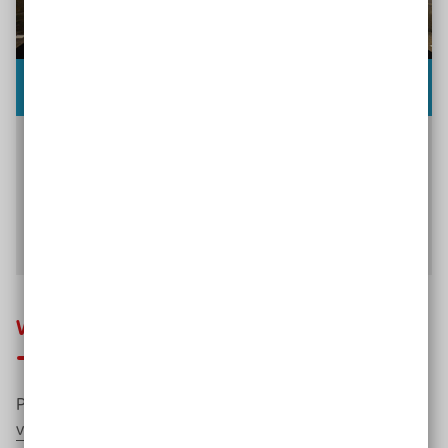
Beispiel
Präsentation des Projekts „Aus der Zeit
genommen“ im Fach Kunst, Jahrgangsstufe 10
Schülerinnen-Erfahrungsbericht zum
Projekt herunterladen (5 MB)
Was ist Projektarbeit?
Projektarbeit ist eine von
vier Methoden des offenen Unterrichts
. Ihr Schwerpunkt