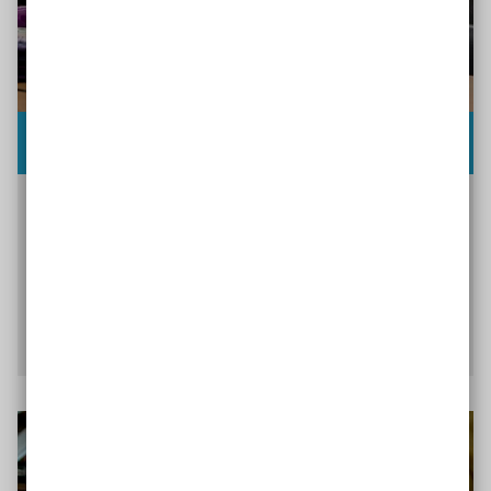
Werkstattunterricht
Selbstgesteuertes Lernen durch freie Wahl der
Arbeit aus einem vorbereiteten, strukturierten
Angebot
Mehr über den Werkstattunterricht
erfahren