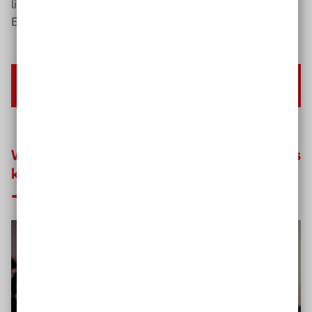
liegt auf kooperativem, demokratischem
Erfahrungslernen.
Mehr über die Methode Projektarbeit
erfahren
Weitere Methoden des Offenen Unterrichts
kennenlernen