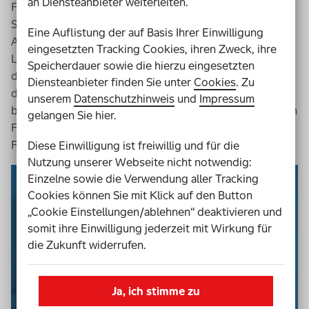
an Diensteanbieter weiterleiten.
Freude bereitet, da sie an selbst gewählten
Schwerpunkten arbeiten und ihre Arbeitsweise sowie
Eine Auflistung der auf Basis Ihrer Einwilligung
Arbeitseinteilung selbst bestimmen können. Als
eingesetzten Tracking Cookies, ihren Zweck, ihre
Lehrkräfte stellen wir fest, dass durch die Projektarbeit
Speicherdauer sowie die hierzu eingesetzten
die Eigenverantwortung und die Organisationsfähigkeit
Diensteanbieter finden Sie unter
Cookies
. Zu
der Schülerinnen und Schüler wachsen. Außerdem
unserem
Datenschutzhinweis
und
Impressum
berücksichtigt die Wahl der Teilthemen ihre spezifischen
gelangen Sie hier.
Fähigkeiten und Fertigkeiten, so dass individuelle
Förderungen möglich sind.
Diese Einwilligung ist freiwillig und für die
Nutzung unserer Webseite nicht notwendig:
Einzelne sowie die Verwendung aller Tracking
Cookies können Sie mit Klick auf den Button
„Cookie Einstellungen/ablehnen“ deaktivieren und
somit ihre Einwilligung jederzeit mit Wirkung für
die Zukunft widerrufen.
Ja, ich stimme zu