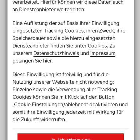
verarbeitet. Hierfür können wir diese Daten auch
am Schulentwicklungsprozess
an Diensteanbieter weiterleiten.
beteiligten Akteure. Für den
Einstieg in eine inklusive
Eine Auflistung der auf Basis Ihrer Einwilligung
Schulentwicklung ist vor allem die
eingesetzten Tracking Cookies, ihren Zweck, ihre
Bereitschaft notwendig, sich mit
Speicherdauer sowie die hierzu eingesetzten
der vorhandenen Vielfalt in der
Diensteanbieter finden Sie unter
Cookies
. Zu
Schülerschaft, unter den Eltern
unserem
Datenschutzhinweis
und
Impressum
und KollegInnen aktiv
gelangen Sie hier.
auseinanderzusetzen und sich das
Diese Einwilligung ist freiwillig und für die
Ziel zu setzen, auch die Diversität
Nutzung unserer Webseite nicht notwendig:
pädagogischer Konzepte zum
Einzelne sowie die Verwendung aller Tracking
Ausgangspunkt der Gestaltung
Cookies können Sie mit Klick auf den Button
des Schullebens und der
„Cookie Einstellungen/ablehnen“ deaktivieren und
Lernangebote zu machen.
somit ihre Einwilligung jederzeit mit Wirkung für
Inklusion findet nicht erst statt,
die Zukunft widerrufen.
wenn ein Kind mit einer
sogenannten geistigen oder