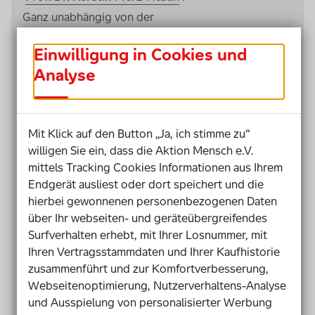
Ganz unabhängig von der
Aufnahme eines Schülers mit
Einwilligung in Cookies und
einem sogenannten
„sonderpädagogischen
Analyse
Förderbedarf“ oder einer
Behinderung können Schulen
jederzeit damit beginnen, einen
Mit Klick auf den Button „Ja, ich stimme zu“
inklusiven
willigen Sie ein, dass die Aktion Mensch e.V.
Schulentwicklungsprozess zu
mittels Tracking Cookies Informationen aus Ihrem
starten. Zusätzliche Ressourcen
Endgerät ausliest oder dort speichert und die
und Personal für Inklusion können
hierbei gewonnenen personenbezogenen Daten
für die Schulentwicklung wichtige
über Ihr webseiten- und geräteübergreifendes
Beiträge leisten und sind daher
Surfverhalten erhebt, mit Ihrer Losnummer, mit
grundsätzlich begrüßenswert.
Ihren Vertragsstammdaten und Ihrer Kaufhistorie
zusammenführt und zur Komfortverbesserung,
Sie ersetzen jedoch nicht die
Webseitenoptimierung, Nutzerverhaltens-Analyse
hierfür erforderlichen
und Ausspielung von personalisierter Werbung
Einstellungen und Haltungen
der