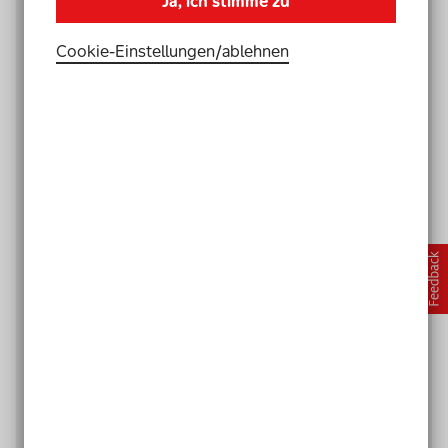
Ja, ich stimme zu
schweren Behinderung zur
Schülerschaft gehört.
Cookie-Einstellungen­/­ablehnen
Inklusive Pädagogik zielt darauf,
die unterschiedlichen
Ausgangsbedingungen,
Kompetenzen und Interessen aller
Schülerinnen und Schüler stärker
zu berücksichtigen und dieser
Vielfalt nicht mit externen
Differenzierungen oder
Gruppenbildungen, sondern
z.B.
mit einer
individualisierungsfähigen
Didaktik in gemeinsamen
Lernangeboten zu begegnen.
Instrumente, wie der
Index für Inklusion
, können die
gesamte Schulgemeinschaft im