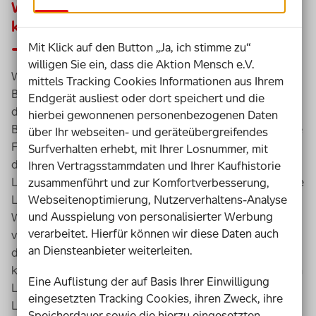
Wie setzen Sie Freiarbeit in den Lernbüros
konkret um?
Mit Klick auf den Button „Ja, ich stimme zu“
willigen Sie ein, dass die Aktion Mensch e.V.
Wir nennen die Freiarbeit auch „Arbeit an
Bausteinen
“.
mittels Tracking Cookies Informationen aus Ihrem
Bausteine sind Teilbereiche, Themen oder Fähigkeiten,
Endgerät ausliest oder dort speichert und die
die sich aus dem Schulcurriculum, den
hierbei gewonnenen personenbezogenen Daten
Bildungsstandards und dem Lehrplan des Landes für die
über Ihr webseiten- und geräteübergreifendes
Fächer ergeben. Bei dieser Arbeit mit Bausteinen bzw.
Surfverhalten erhebt, mit Ihrer Losnummer, mit
der Freiarbeit wählen die Lernenden aus, in welchem
Ihren Vertragsstammdaten und Ihrer Kaufhistorie
Lernbüro sie an welchen Bausteinen arbeiten und welche
zusammenführt und zur Komfortverbesserung,
Webseitenoptimierung, Nutzerverhaltens-Analyse
Lernziele sie sich setzen. Es gibt Pflichtbausteine und
und Ausspielung von personalisierter Werbung
Wahlbausteine, die meisten gibt es außerdem in
verarbeitet. Hierfür können wir diese Daten auch
verschiedenen
Niveau
stufen. Die Lehrkräfte stehen in
an Diensteanbieter weiterleiten.
der Zeit der Freiarbeit als Berater zur Verfügung,
kontrollieren oder leiten an. Zusätzlich begleiten sie den
Eine Auflistung der auf Basis Ihrer Einwilligung
Lernprozess, indem sie regelmäßig Gespräche mit den
eingesetzten Tracking Cookies, ihren Zweck, ihre
Lernenden führen, sogenannte Lernzielgespräche. Das
Speicherdauer sowie die hierzu eingesetzten