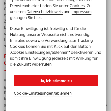
passiert im Abstand von zwei bis drei Wochen. Die
Diensteanbieter finden Sie unter
Cookies
. Zu
Gespräche helfen den Lernern, die Freiarbeitsphasen
unserem
Datenschutzhinweis
und
Impressum
gut zu strukturieren.
gelangen Sie hier.
Zum Ende einer Einheit vermerken alle Schüler in ihrem
Logbuch, woran genau sie gearbeitet haben und holen
Diese Einwilligung ist freiwillig und für die
sich von der Betreuung des jeweiligen Lernbüros eine
Nutzung unserer Webseite nicht notwendig:
Unterschrift. Der Arbeitsplatz muss dann natürlich
Einzelne sowie die Verwendung aller Tracking
sauber und aufgeräumt verlassen werden.
Cookies können Sie mit Klick auf den Button
„Cookie Einstellungen/ablehnen“ deaktivieren und
Findet die Freiarbeit nach Jahrgängen oder
somit ihre Einwilligung jederzeit mit Wirkung für
übergreifend statt?
die Zukunft widerrufen.
Während der Freiarbeitszeiten sind alle Jahrgänge
Ja, ich stimme zu
gemischt. Die Lernbüros stehen den Schülern in der
Regel ab Jahrgang 7 zur Verfügung. Kinder aus den
Cookie-Einstellungen­/­ablehnen
Klassen 5 und 6, die sehr schnell lernen, können auch
schon vorher in die Lernbüros gehen, um in ihrem Tempo