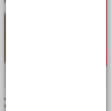
Tomke hilft mittlerweile auch bei
WhatsApp
weiter, wenn der
Empfang über die App hakt.
© privat
Markus, dem sie die Farbe seines Hemdes sagte, wollte
gerne noch ein bisschen länger quatschen und gab ihr