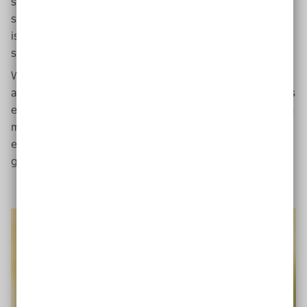
seine Nummer. "Wenn er jetzt Hilfe braucht, meldet er
sich über
WhatsApp
bei mir. Durch die Spracherkennung
ist das für ihn einfacher. Ab und zu schreibt er mir auch
so und fragt, wie es mir geht und was ich mache."
Wenn heute Mitjas
Handy
klingelt, ist er entspannter,
auch wenn er einmal nicht rangehen kann. "Ich weiß, dass
es andere gibt, die dann weiterhelfen. Auch Freunde von
mir haben sich bereits angemeldet. Zusammen sind wir
eine große Gemeinschaft und keiner ist auf sich
gestellt."