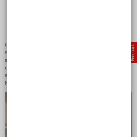
Mal geht' s um eine Kurzauskunft, manchmal entwickelt
sich ein Gespräch. Kommt ganz auf die Situation an.
Tomke
Geht es um eine schnelle Kurzauskunft? Oder entwickelt
sich ein Gespräch? Kommt auf die Situation an – sagt
auch Tomke aus Ostfriesland. Sie hat die
App
installiert,
gleich nachdem sie davon erfahren hat. Mittlerweile
schreibt sich die 20-jährige Heilerziehungspflegerin mit
Markus auch außerhalb der
App
.