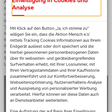
Einwilligung in Cookies und
Als Mitjas
Smartphone
klingelt, sieht der 25-Jährige
Analyse
sofort aufs
Display
: unbekannte Nummer. Schnell geht er
ran. "Hi, ich bin Jonas und habe meine Hemden
durcheinander gebracht“, sagt jemand am anderen Ende,
"jetzt weiß ich nicht mehr, welches das karierte Hemd
Mit Klick auf den Button „Ja, ich stimme zu“
und welches das gestreifte ist.“ Jonas ist blind und leiht
willigen Sie ein, dass die Aktion Mensch e.V.
sich quasi kurz die Augen von Mitja. Dazu nutzen beide
mittels Tracking Cookies Informationen aus Ihrem
die
App "Be My Eyes
“
. Mit dem Programm können
Endgerät ausliest oder dort speichert und die
sich weltweit blinde und sehbehinderte Menschen mit
hierbei gewonnenen personenbezogenen Daten
Sehenden per Videochat verbinden, wenn sie
über Ihr webseiten- und geräteübergreifendes
Surfverhalten erhebt, mit Ihrer Losnummer, mit
Unterstützung brauchen oder Fragen haben.
Ihren Vertragsstammdaten und Ihrer Kaufhistorie
zusammenführt und zur Komfortverbesserung,
Webseitenoptimierung, Nutzerverhaltens-Analyse
und Ausspielung von personalisierter Werbung
verarbeitet. Hierfür können wir diese Daten auch
an Diensteanbieter weiterleiten.
Eine Auflistung der auf Basis Ihrer Einwilligung