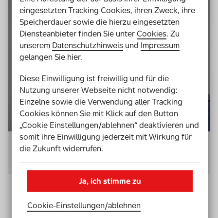
eingesetzten Tracking Cookies, ihren Zweck, ihre
Speicherdauer sowie die hierzu eingesetzten
Diensteanbieter finden Sie unter
Cookies
. Zu
unserem
Datenschutzhinweis
und
Impressum
gelangen Sie hier.
Diese Einwilligung ist freiwillig und für die
Nutzung unserer Webseite nicht notwendig:
Einzelne sowie die Verwendung aller Tracking
Cookies können Sie mit Klick auf den Button
„Cookie Einstellungen/ablehnen“ deaktivieren und
somit ihre Einwilligung jederzeit mit Wirkung für
Sehen, sagt Mitja, der als Kameramann arbeitet, sei für ihn der
die Zukunft widerrufen.
wichtigste Sinn.
© privat
Ja, ich stimme zu
Cookie-Einstellungen­/­ablehnen