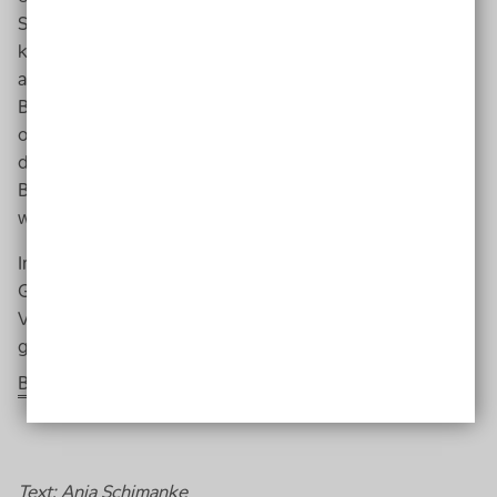
Sprachen man spricht und wer einen kontaktieren darf,
kann man angeben. Ein wenig Vertrauen in die Person
am anderen Ende muss schließlich auch da sein.
Besonders, wenn es nicht um die Frage "Gestreiftes
oder kariertes Hemd?" geht, sondern beispielsweise
darum, ob der Herd ausgeschaltet ist oder nicht. Ein
Bewertungssystem soll dieses Vertrauen stützen und
wer sich nicht benimmt, wird ausgeschlossen.
Im Moment lässt sich das Programm nur auf
Apple
-
Geräten installieren. Das soll sich ändern. An einer
Version für Android-
Smartphones
wird derzeit noch
gearbeitet. Damit bald alle den Durchblick haben.
Be my eyes
Text: Anja Schimanke