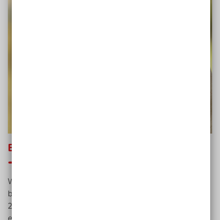
Be My Eyes-App
: Durchblick für alle
Weltweit teilen über 259.000 Menschen ihre Augen mit
blinden oder sehbehinderten Menschen (Stand Juli
2015). Um
Be My Eyes
nutzen zu können, braucht man
ein internetfähiges
Smartphone
mit Kamera. Welche