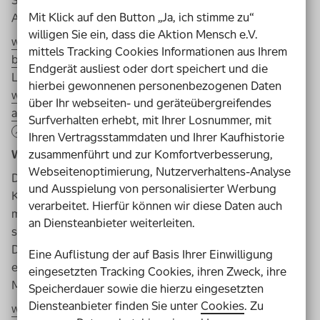
Schulklassen, jahrgangsstufendifferenzierte
Mit Klick auf den Button „Ja, ich stimme zu“
Arbeitsblätter und Lösungen zum Download geboten.
willigen Sie ein, dass die Aktion Mensch e.V.
www.biosphaere-potsdam.de/ihr-
mittels Tracking Cookies Informationen aus Ihrem
besuch/barrierefreiheit/
Endgerät ausliest oder dort speichert und die
Lehrmaterial:
hierbei gewonnenen personenbezogenen Daten
www.biosphaere-potsdam.de/buchbare-
über Ihr webseiten- und geräteübergreifendes
angebote/ausserschulischer-lernort/unterrichtsmaterial
Surfverhalten erhebt, mit Ihrer Losnummer, mit
Ihren Vertragsstammdaten und Ihrer Kaufhistorie
zusammenführt und zur Komfortverbesserung,
Waldweg Grenzenlos, Sauerland
Webseitenoptimierung, Nutzerverhaltens-Analyse
Der Waldweg Grenzenlos im Sauerland ist ein zwei
und Ausspielung von personalisierter Werbung
Kilometer langer, größtenteils barrierefreier Rundweg
verarbeitet. Hierfür können wir diese Daten auch
mit bis zu vierzig Stationen. Neben Podcast-Angeboten
an Diensteanbieter weiterleiten.
sind auch Führungen durch geschulte Förster möglich.
Der Weg wurde in Kooperation mit einer Förderschule
Eine Auflistung der auf Basis Ihrer Einwilligung
entwickelt und ist optimiert für Gäste mit
eingesetzten Tracking Cookies, ihren Zweck, ihre
Mobilitätseinschränkung oder Sehbehinderung.
Speicherdauer sowie die hierzu eingesetzten
Diensteanbieter finden Sie unter
Cookies
. Zu
www.wald-und-holz.nrw.de/wald-erleben/walderleben-