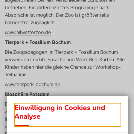
abgeordneten Lehrern verschiedener Schulformen
betrieben. Ein differenziertes Programm je nach
Absprache ist möglich. Der Zoo ist größtenteils
barrierefrei zugänglich.
www.allwetterzoo.de
Tierpark + Fossilium Bochum
Die Zoopädagogen im Tierpark + Fossilium Bochum
verwenden Leichte Sprache und Wort-Bild-Karten. Alle
Kinder haben hier die gleiche Chance zur Workshop-
Teilnahme.
www.tierpark-bochum.de
Biosphäre Potsdam
Das Tropenhaus der Stadt Potsdam ist barrierefrei
Einwilligung in Cookies und
zugänglich. Es gibt mit allen Sinnen erlebbare,
Analyse
interaktive Stationen. Daneben werden ein
umfangreiches Workshop-/Führungsprogramm für