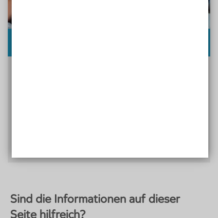
Technisch barrierefreie Bildungsorte
Von der Technik profitieren und diese ohne
Barrieren im Schulalltag nutzen: Wir zeigen, wie
Sie technische Barrierefreiheit an ihrem Lernort
für alle umsetzen.
Mehr zu technisch barrierefreien
Bildungsorten