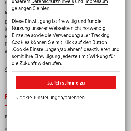
unserem
Datenschutzhinweis
und
Impressum
barrierefrei/waldweg-grenzenlos
gelangen Sie hier.
Barrierefreier Nationalpark Eifel
Diese Einwilligung ist freiwillig und für die
Das 4,7 Kilometer lange Wegenetz im Nationalpark Eifel
Nutzung unserer Webseite nicht notwendig:
ist für Wanderer mit und ohne Behinderung geeignet.
Einzelne sowie die Verwendung aller Tracking
Höhepunkt ist der Aussichtspunkt Hirschley mit weitem
Cookies können Sie mit Klick auf den Button
Panoramablick über den Rursee. Dort informiert ein
„Cookie Einstellungen/ablehnen“ deaktivieren und
ertastbares Bronzemodell über die Nationalpark- und
somit ihre Einwilligung jederzeit mit Wirkung für
Talsperrenlandschaft.
die Zukunft widerrufen.
www.eifel-barrierefrei.de
Ja, ich stimme zu
Parks
Cookie-Einstellungen­/­ablehnen
Panarbora – Naturerlebnispark und Jugendherberge
u.a.
Baumwipfelpfad mit barrierefreiem Aussichtsturm,