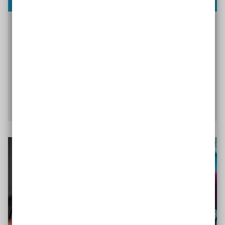
Wir zeigen, wie Kommunikation in der Schule und
an außerschulischen Lernorten so gestaltet wird,
dass alle Anwesenden alles verstehen, hören und
sehen können.
Mehr zu kommunikativ barrierefreien
Bildungsorten