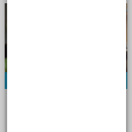
Interview mit Stefan Reichmann
Der Gründer des Haldern Pop Festivals, Stefan
Reichmann, spricht darüber, wie es gelingt, dass
sich jedes Jahr 450 freiwillige Helfer*innen für das
Musik-Festival engagieren.