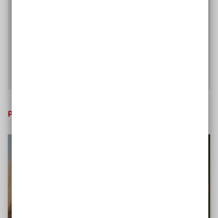
Carolina Zibell, Kommune Inklusiv-Projektleiterin
bei der Aktion Mensch, spricht über die
Erkenntnisse der wissenschaftlichen Begleitung
von Kommune Inklusiv und darüber, was die
Evaluation bewirkt hat.
Interview mit Carolina Zibell lesen
Projekte dauerhaft verankern