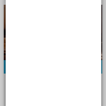
Interview mit Otmar Miles-Paul
Der Inklusions-Aktivist und Empowerment-
Experte Ottmar Miles-Paul spricht darüber, warum
alle Menschen gestärkt werden sollten, was
Empowerment-Schulungen bewirken und wie
Empowerment Menschen bewegen kann, sich