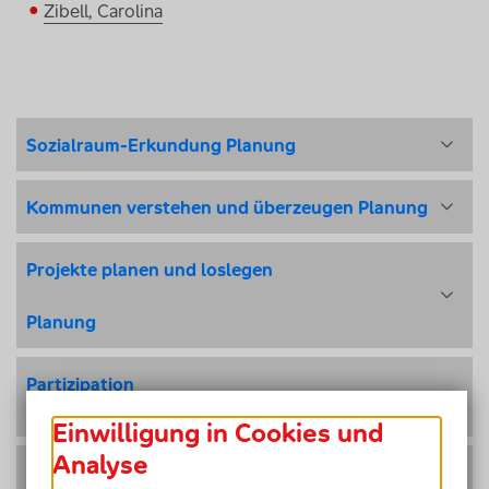
Zibell, Carolina
Sozialraum-Erkundung
Planung
Kommunen verstehen und überzeugen
Planung
Projekte planen und loslegen
Planung
Partizipation
Planung
Einwilligung in Cookies und
Analyse
Finanzierung und Ressourcen planen
Planung