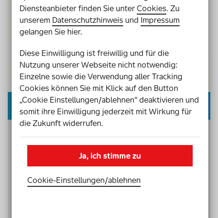
Diensteanbieter finden Sie unter
Cookies
. Zu
unserem
Datenschutzhinweis
und
Impressum
gelangen Sie hier.
Diese Einwilligung ist freiwillig und für die
Nutzung unserer Webseite nicht notwendig:
Einzelne sowie die Verwendung aller Tracking
Cookies können Sie mit Klick auf den Button
„Cookie Einstellungen/ablehnen“ deaktivieren und
Interview mit Britta Sporket
somit ihre Einwilligung jederzeit mit Wirkung für
die Zukunft widerrufen.
Britta Sporket, eine der
Netzwerkkoordinatorinnen von Inklusion vor Ort
Ja, ich stimme zu
Warendorf, erzählt im November 2025, wie das
Netzwerk bei der Sozialraumanalyse vorgegangen
Cookie-Einstellungen­/­ablehnen
ist und welche Erkenntnisse sie gewonnen haben.
Interview mit Britta Sporket lesen