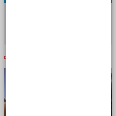
Der Kommunikationstrainer und Schauspieler
Marcus Brien gibt Tipps, wie sich gute
Kommunikation lernen lässt.
Interview mit Marcus Brien lesen
Das Netzwerk erweitern