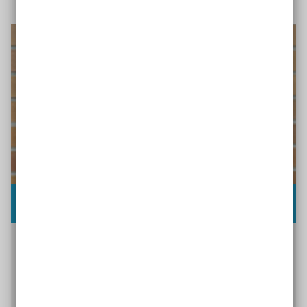
Interview mit Anja Schulz
Die frühere Kommune Inklusiv-
Projektkoordinatorin Anja Schulz erzählt, wie die
Modellkommune Rostock die Methode Wirkungs-
Check genutzt und wann er zum Aha-Moment