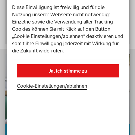
Schreibtisch lesen, an Kolleg*innen weitergeben
Diese Einwilligung ist freiwillig und für die
und Ihre eigenen Projektnotizen hinzufügen.
Nutzung unserer Webseite nicht notwendig:
Einzelne sowie die Verwendung aller Tracking
Den Ordner kostenlos bestellen
Cookies können Sie mit Klick auf den Button
„Cookie Einstellungen/ablehnen“ deaktivieren und
somit ihre Einwilligung jederzeit mit Wirkung für
die Zukunft widerrufen.
Ja, ich stimme zu
Cookie-Einstellungen­/­ablehnen
Phase 1: Planung