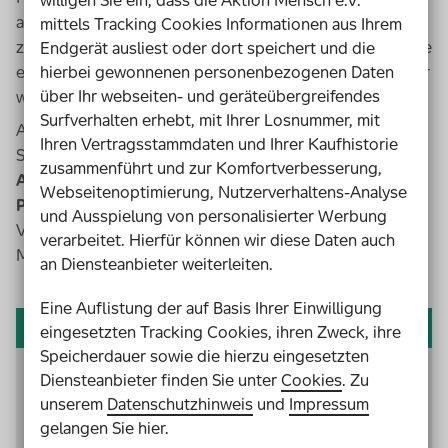
anderen Kommunen Mut machen, ihnen gute Beispiele
mittels Tracking Cookies Informationen aus Ihrem
zeigen und Arbeitsmaterial an die Hand geben: Damit die
Endgerät ausliest oder dort speichert und die
hierbei gewonnenen personenbezogenen Daten
ersten Schritte auf dem Weg zu mehr Inklusion einfacher
über Ihr webseiten- und geräteübergreifendes
werden.
Surfverhalten erhebt, mit Ihrer Losnummer, mit
Auf den diesen Internetseiten finden
Ihren Vertragsstammdaten und Ihrer Kaufhistorie
Sie
Hintergrundinformationen, Checklisten,
zusammenführt und zur Komfortverbesserung,
Arbeitsblätter, Empfehlungen und Beispiele aus der
Webseitenoptimierung, Nutzerverhaltens-Analyse
Praxis
. Wir bieten kostenlose PDFs zum Herunterladen,
und Ausspielung von personalisierter Werbung
Videos und Erfahrungsberichte aus den fünf
verarbeitet. Hierfür können wir diese Daten auch
Modellkommunen von Kommune Inklusiv.
an Diensteanbieter weiterleiten.
Eine Auflistung der auf Basis Ihrer Einwilligung
Praxishandbuch als gedruckte Ausgabe
eingesetzten Tracking Cookies, ihren Zweck, ihre
Speicherdauer sowie die hierzu eingesetzten
Die Kapitel des Praxishandbuchs Inklusion gibt es
Diensteanbieter finden Sie unter
Cookies
. Zu
auch als Broschüren in einem praktischen Ordner.
unserem
Datenschutzhinweis
und
Impressum
Sie können die Broschüren einzeln abheften, am
gelangen Sie hier.