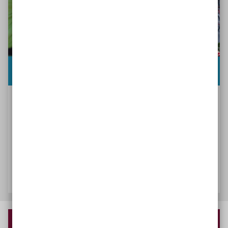
Phase 3: Verstetigung
Damit Ziele nachhaltig wirken
Erfahren Sie, wie es gelingen kann, Erreichtes zu
verstetigen und Inklusion nach und nach weiter
voranzubringen.
Die Verstetigung planen