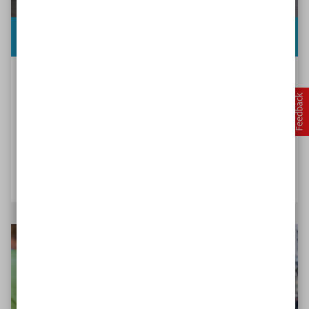
Phase 2: Umsetzung
Damit aus Ideen Wirklichkeit wird
So kommen Sie ins Tun. Nehmen Sie sich dabei
auch Zeit für Reflexionen und für Gedanken an
die Zukunft Ihres Vorhabens.
Ideen aktiv umsetzen