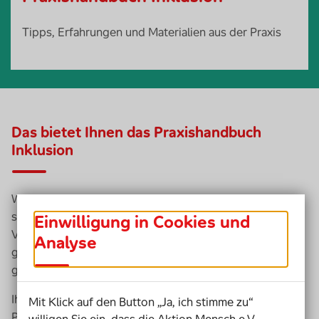
Tipps, Erfahrungen und Materialien aus der Praxis
Das bietet Ihnen das Praxishandbuch
Inklusion
Während der Modellinitiative Kommune Inklusiv haben
sich Schneverdingen, Rostock, Schwäbisch Gmünd, die
Einwilligung in Cookies und
Verbandsgemeinde Nieder-Olm und Erlangen
Analyse
gemeinsam mit der Aktion Mensch auf den Weg
gemacht, ihre Sozialräume inklusiver zu gestalten.
Ihre Erfahrungen und Erkenntnisse teilen sie im
Mit Klick auf den Button „Ja, ich stimme zu“
Praxishandbuch Inklusion. Die Aktion Mensch möchte
willigen Sie ein, dass die Aktion Mensch e.V.