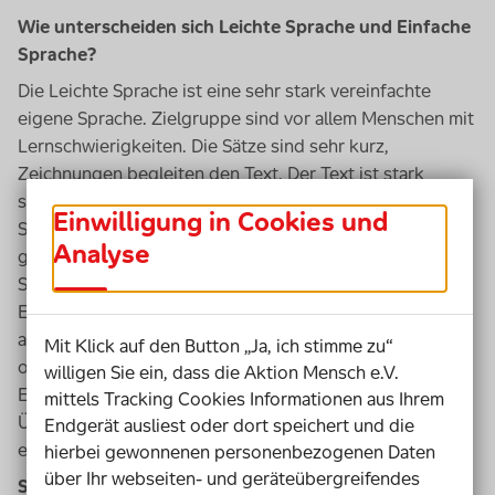
Wie unterscheiden sich Leichte Sprache und Einfache
Sprache?
Die Leichte Sprache ist eine sehr stark vereinfachte
eigene Sprache. Zielgruppe sind vor allem Menschen mit
Lernschwierigkeiten. Die Sätze sind sehr kurz,
Zeichnungen begleiten den Text. Der Text ist stark
strukturiert durch Absätze, Aufzählungen und
Einwilligung in Cookies und
Stichpunkte. Menschen, die nicht zur Zielgruppe
Analyse
gehören, merken sofort, wenn sie einen Text in Leichter
Sprache lesen. Sie spüren eine Irritation. Bei Texten in
Einfacher Sprache ist das anders. Menschen mit
ausreichender bis sehr guter Lesekompetenz kommen
Mit Klick auf den Button „Ja, ich stimme zu“
ohne große Anstrengung oder Irritation durch Texte in
willigen Sie ein, dass die Aktion Mensch e.V.
Einfacher Sprache und verstehen den Inhalt sofort.
mittels Tracking Cookies Informationen aus Ihrem
Übrigens: Die meisten Regeln der Einfachen Sprache
Endgerät ausliest oder dort speichert und die
entsprechen denen für gute Texte im Journalismus.
hierbei gewonnenen personenbezogenen Daten
über Ihr webseiten- und geräteübergreifendes
Sie sind Übersetzerin und Trainerin für Einfache