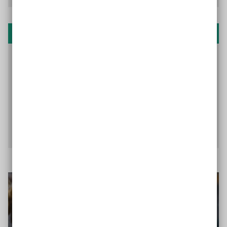
Zur Person
Conny Lopez ist freie Journalistin mit den
Schwerpunkten Inklusion, gerechte Gesellschaft,
Teilhabe, Barrierefreiheit und Einfache Sprache. Sie
ist Gründungsmitglied des DIN-Arbeitskreises
Einfache Sprache. 2021 wurde sie zur Projektleiterin
für DIN 8581-1 Einfache Sprache und 2023 zur
stellvertretenden Arbeitskreisleiterin gewählt.