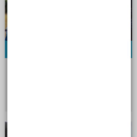
Presse- und Öffentlichkeitsarbeit
Damit die Menschen vor Ort von Ihrem Projekt
erfahren, sollten Sie von Beginn an Presse- und
Öffentlichkeitsarbeit einplanen.
Wie Sie Ihr Projekt sichtbar machen