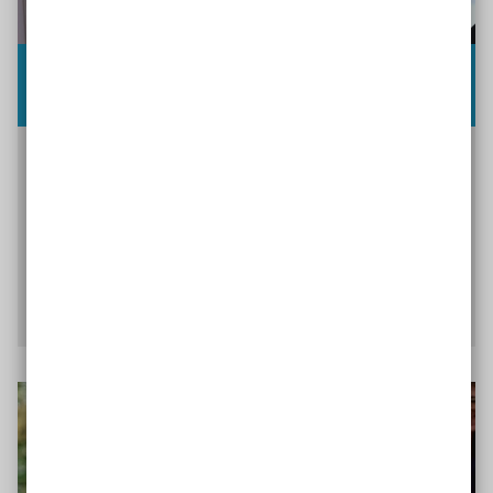
Lernprozesse gestalten: Mit Wissen mehr
bewegen
Inklusion ist ein stetiger Lernprozess. Sind
Fortbildungen und Reflexionsphasen im
Netzwerk ein selbstverständlicher Teil Ihres
Projekts, können Sie mehr bewegen.
Mehr über Qualifizierung erfahren