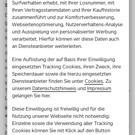
Surfverhalten erhebt, mit Ihrer Losnummer, mit
Sprache. Warum sollte ich Einfache Sprache lernen?
Ihren Vertragsstammdaten und Ihrer Kaufhistorie
Der Journalist und Sprach-Experte Wolf Schneider hat
zusammenführt und zur Komfortverbesserung,
gesagt: „Einer muss sich plagen, entweder der Leser
Webseitenoptimierung, Nutzerverhaltens-Analyse
oder der Schreiber“. Ich finde, jede und jeder sollte
und Ausspielung von personalisierter Werbung
lernen, wie man sich klar ausdrückt und attraktive Texte
verarbeitet. Hierfür können wir diese Daten auch
schreibt, die alle verstehen. Ich glaube, insgesamt würde
an Diensteanbieter weiterleiten.
dann die Kommunikation viel besser funktionieren. Wer
Eine Auflistung der auf Basis Ihrer Einwilligung
sich mit Einfacher Sprache beschäftigt, lernt Sprache
eingesetzten Tracking Cookies, ihren Zweck, ihre
nochmal aus einem ganz anderen Blickwinkel kennen. Er
Speicherdauer sowie die hierzu eingesetzten
oder sie macht sich Gedanken über die Bedeutung von
Diensteanbieter finden Sie unter
Cookies
. Zu
Wörtern und wie sie wirken, über die Struktur eines
unserem
Datenschutzhinweis
und
Impressum
Textes und vor allem über die Zielgruppe des Textes: die
gelangen Sie hier.
Leser*innen.
Was macht denn Texte kompliziert und schwer zu
Diese Einwilligung ist freiwillig und für die
verstehen?
Nutzung unserer Webseite nicht notwendig:
Einzelne sowie die Verwendung aller Tracking
Vier Angewohnheiten machen Texte unnötig kompliziert:
Cookies können Sie mit Klick auf den Button
Nominalstil, Passivkonstruktion, viele Adjektive und