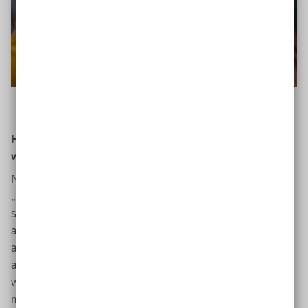
Haben Sie Beispiele dafür, wie Texte verständlicher
werden?
Nutzen Sie den Verbalstil: „Gäste begrüßen“ statt
„Begrüßung der Gäste“ oder „miteinander sprechen“
statt „in den Austausch gehen“. Und formulieren Sie
aktiv: „Wir sind zusammen spazieren gegangen. Es hat
allen Spaß gemacht.“ statt „Der Spaziergang wurde von
allen sehr positiv aufgenommen“. Außerdem hilft es,
wenn Sie pro Satz nur einen Nebensatz einbauen: „Ich
möchte morgen spazieren gehen, wenn das Wetter gut