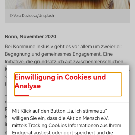
© Vera Davidova/Unsplash
Bonn, November 2020
Bei Kommune Inklusiv geht es vor allem um zweierlei:
Begegnung und gemeinsames Engagement. Eine
Initiative, die grundsätzlich auf zwischenmenschlichen
Kontakt, Austausch und Netzwerkarbeit ausgerichtet ist,
Einwilligung in Cookies und
stößt in Zeiten räumlicher Distanz früher oder später auf
Herausforderungen.
Analyse
„Es war, wie bei voller Fahrt eine volle Wendung zu
machen“, beschreibt Erik Ortlieb, Koordinator in
Rostock, sein Gefühl, als im März die ersten Corona-
Mit Klick auf den Button „Ja, ich stimme zu“
Maßnahmen in Kraft traten. In allen Kommunen wurden
willigen Sie ein, dass die Aktion Mensch e.V.
in Folge Angebote ausgesetzt und Veranstaltungen
mittels Tracking Cookies Informationen aus Ihrem
abgesagt. Viele Menschen mussten ihren Arbeitsalltag
Endgerät ausliest oder dort speichert und die