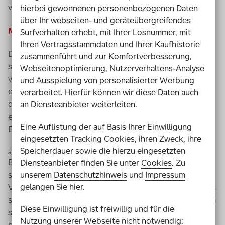
von einem Tag auf den anderen digitalisieren.
hierbei gewonnenen personenbezogenen Daten
über Ihr webseiten- und geräteübergreifendes
Modellinitiative im doppelten Sinn
Surfverhalten erhebt, mit Ihrer Losnummer, mit
Ihren Vertragsstammdaten und Ihrer Kaufhistorie
Die Modellhaftigkeit von Kommune Inklusiv ist derzeit
zusammenführt und zur Komfortverbesserung,
spürbar wie nie zuvor. Denn bislang gab es weder ein
Webseitenoptimierung, Nutzerverhaltens-Analyse
vergleichbares Inklusionsprojekt in Deutschland, noch
und Ausspielung von personalisierter Werbung
eine derartige gesellschaftliche Ausnahmesituation, mit
verarbeitet. Hierfür können wir diese Daten auch
der auch dieses Projekt nun umgehen muss. Das
an Diensteanbieter weiterleiten.
erfordert Umdenken. So hat sich etwa das Thema
Eine Auflistung der auf Basis Ihrer Einwilligung
Engagement stark verändert.
eingesetzten Tracking Cookies, ihren Zweck, ihre
„Ehrenamt ist bei unserer Arbeit ein wichtiger
Speicherdauer sowie die hierzu eingesetzten
Bestandteil und wir erhalten immer wieder Anfragen“,
Diensteanbieter finden Sie unter
Cookies
. Zu
unserem
Datenschutzhinweis
und
Impressum
sagt Gracia Schade, Koordinatorin der
gelangen Sie hier.
Verbandsgemeinde Nieder-Olm. „Darüber freuen wir uns
sehr. Doch wenn eines derzeit kaum realisierbar ist, dann
Diese Einwilligung ist freiwillig und für die
sind es persönliche Begegnungen.“ Man müsse vielmehr
Nutzung unserer Webseite nicht notwendig: