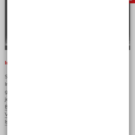
Intensive Öffentlichkeitsarbeit
Seit August 2020 zeigen sie hier, wie bunt das Thema
Inklusion ist und welche Wege zu mehr Miteinander es
gibt. Alle paar Wochen erscheint ein neues Kapitel. Bis
jetzt wurde zu den Themen
Tourismus
,
Barrierefreiheit
,
Vielfalt in der Werbung
,
Vielfalt im
Job
und über die Frage
Ist jede Behinderung sichtbar?
diskutiert.