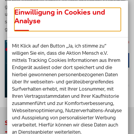
gerade ein sehr interessantes Projekt abgeschlossen
Einwilligung in Cookies und
und willst dein Wissen teilen? Registriere dich und
Analyse
stärke andere Inklusions-Macher*innen. Höre ihnen zu,
gibt ihnen Kraft oder hilf mit deinem Netzwerk.
Mit Klick auf den Button „Ja, ich stimme zu“
willigen Sie ein, dass die Aktion Mensch e.V.
mittels Tracking Cookies Informationen aus Ihrem
Endgerät ausliest oder dort speichert und die
hierbei gewonnenen personenbezogenen Daten
über Ihr webseiten- und geräteübergreifendes
Surfverhalten erhebt, mit Ihrer Losnummer, mit
Ihren Vertragsstammdaten und Ihrer Kaufhistorie
zusammenführt und zur Komfortverbesserung,
Webseitenoptimierung, Nutzerverhaltens-Analyse
und Ausspielung von personalisierter Werbung
Schatzkiste Inklusion im Sozialraum
verarbeitet. Hierfür können wir diese Daten auch
an Diensteanbieter weiterleiten.