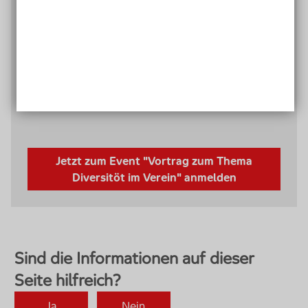
diesem Thema? Habt ihr Tipps, wie ich das Thema
angehen kann, ohne diese Menschen vor den
Kopf zu stoßen?
Termin: 30. Juli
Zeit: 18-20 Uhr
Event-Ersteller*in: Paulina Friedrichs, Trainerin
Jetzt zum Event "Vortrag zum Thema
Diversitöt im Verein" anmelden