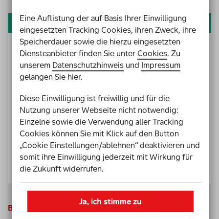
Eine Auflistung der auf Basis Ihrer Einwilligung
In der Schatzkiste suchen
eingesetzten Tracking Cookies, ihren Zweck, ihre
Speicherdauer sowie die hierzu eingesetzten
In unserer Schatzkiste kannst du Personen, Orte,
Diensteanbieter finden Sie unter
Cookies
. Zu
Projekte, Abschlussberichte, Muster-Texte,
unserem
Datenschutzhinweis
und
Impressum
Ratsbeschlüsse, gute Beispiel und mehr zum Thema
gelangen Sie hier.
Inklusion im Sozialraum finden.
Diese Einwilligung ist freiwillig und für die
Verfeinere deine Suche indem du zum Beispiel
Nutzung unserer Webseite nicht notwendig:
Thema, Ortsgröße und Dokumenttyp kombinierst.
Einzelne sowie die Verwendung aller Tracking
Cookies können Sie mit Klick auf den Button
„Cookie Einstellungen/ablehnen“ deaktivieren und
Schlagworte eingeben und Suche
somit ihre Einwilligung jederzeit mit Wirkung für
starten______________________________
die Zukunft widerrufen.
Ja, ich stimme zu
Beispiel-Schlagworte