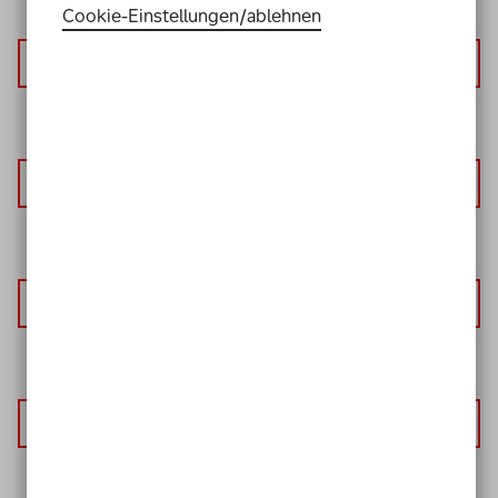
Cookie-Einstellungen­/­ablehnen
Person
Abschluss-Bericht
Projektbeispiel
Podcast