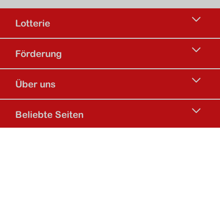
Lotterie
Förderung
Über uns
Beliebte Seiten
Social Media
Facebook
Instagram
TikTok Kanal d
Linkedin
Xing
Youtube
Footer Navigation
Datenschutz
Impressum
Barrierefreiheitserklärung