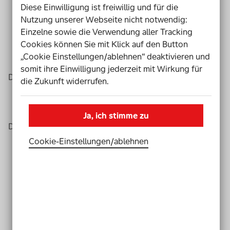
Diese Einwilligung ist freiwillig und für die
Malen,
Nutzung unserer Webseite nicht notwendig:
fotografieren,
Einzelne sowie die Verwendung aller Tracking
basteln,
Cookies können Sie mit Klick auf den Button
Figuren bauen
„Cookie Einstellungen/ablehnen“ deaktivieren und
oder töpfern.
somit ihre Einwilligung jederzeit mit Wirkung für
Da machen die Kinder Sachen aus Ton.
die Zukunft widerrufen.
Ja, ich stimme zu
Das Freizeit-Angebot kostet kein Geld.
Cookie-Einstellungen­/­ablehnen