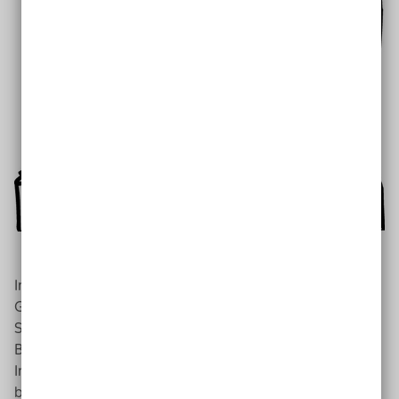
In dem Jugend-Treff gibt es auch eine besondere
Gruppe.
Sie heißt: Ich schaff das - Gruppe.
Bei der Gruppe können alle Kinder mitmachen.
In der Gruppe können sich die Kinder
besser kennen-lernen.