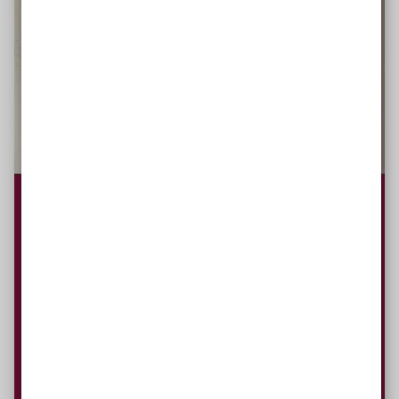
Lose verschenken
Sie möchten Ihren
Mitarbeiter*innen und
Kund*innen
etwas Nachhaltiges schenken und
gleichzeitig etwas Gutes tun? Ein Los der
Aktion Mensch ist genau das Richtige!
Zum Geschäftskundenshop