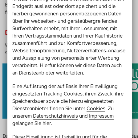
Bankdaten oder ähnlich sensiblen Informationen zu
Endgerät ausliest oder dort speichert und die
fragen. Versprochen.
hierbei gewonnenen personenbezogenen Daten
über Ihr webseiten- und geräteübergreifendes
Surfverhalten erhebt, mit Ihrer Losnummer, mit
Das perfekte Los für dich
Ihren Vertragsstammdaten und Ihrer Kaufhistorie
zusammenführt und zur Komfortverbesserung,
Wunsch-Los aussuchen und gleichzeitig die Förderung
Webseitenoptimierung, Nutzerverhaltens-Analyse
sozialer Projekte ermöglichen
und Ausspielung von personalisierter Werbung
verarbeitet. Hierfür können wir diese Daten auch
an Diensteanbieter weiterleiten.
Eine Auflistung der auf Basis Ihrer Einwilligung
eingesetzten Tracking Cookies, ihren Zweck, ihre
Speicherdauer sowie die hierzu eingesetzten
Diensteanbieter finden Sie unter
Cookies
. Zu
18 €
ab
unserem
Datenschutzhinweis
und
Impressum
pro Jahr
gelangen Sie hier.
Das persönliche Geschenk
Individu
Diese Einwilligung ist freiwillig und für die