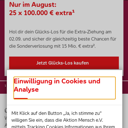
Nur im August:
25 x 100.000 € extra¹
Hol dir dein Glücks-Los für die Extra-Ziehung am
02.09. und sicher dir gleichzeitig beste Chancen für
die Sonderverlosung mit 15 Mio. € extra².
Jetzt Glücks-Los kaufen
Einwilligung in Cookies und
¹ ² Weitere Informationen:
Analyse
Übrigens: Deine Daten sind bei uns gut aufgehoben.
Mit Klick auf den Button „Ja, ich stimme zu“
Wir nutzen hohe Sicherheitsstandards für alle Daten.
willigen Sie ein, dass die Aktion Mensch e.V.
Auch deine. Wir rufen dich niemals an, um nach
mittels Tracking Cookies Informationen aus Ihrem