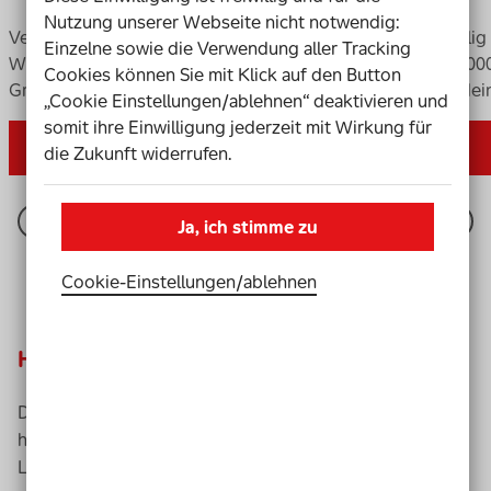
Nutzung unserer Webseite nicht notwendig:
Verschenke die Chance auf bis zu 2.000.000 €.
Einmalig
Einzelne sowie die Verwendung aller Tracking
Wenn du möchtest, ganz persönlich mit
zu 10.000
Cookies können Sie mit Klick auf den Button
Grußtext.
nach de
„Cookie Einstellungen/ablehnen“ deaktivieren und
somit ihre Einwilligung jederzeit mit Wirkung für
Jahreslos auswählen
die Zukunft widerrufen.
Ja, ich stimme zu
Cookie-Einstellungen­/­ablehnen
Hat deine Losnummer gewonnen?
Du möchtest wissen, ob deine Losnummer gewonnen
hat? Klicke einfach auf den Link, gib dann deine
Losnummer ein und erfahre sofort, ob du zu den