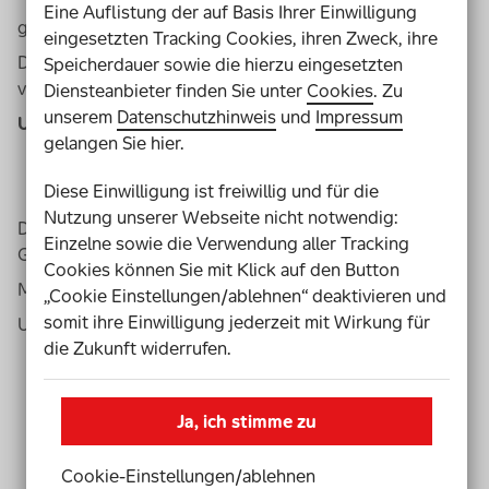
Eine Auflistung der auf Basis Ihrer Einwilligung
geben wir das Geld an gute Projekte.
eingesetzten Tracking Cookies, ihren Zweck, ihre
Die Los-Käufer müssen der Aktion Mensch dabei
Speicherdauer sowie die hierzu eingesetzten
vertrauen.
Diensteanbieter finden Sie unter
Cookies
. Zu
unserem
Datenschutzhinweis
und
Impressum
Und sie können der Aktion Mensch auch vertrauen.
gelangen Sie hier.
Diese Einwilligung ist freiwillig und für die
Nutzung unserer Webseite nicht notwendig:
Die Aktion Mensch verdient nicht jedes Jahr gleich viel
Einzelne sowie die Verwendung aller Tracking
Geld.
Cookies können Sie mit Klick auf den Button
Mal verdient sie mehr Geld.
„Cookie Einstellungen/ablehnen“ deaktivieren und
somit ihre Einwilligung jederzeit mit Wirkung für
Und mal verdient sie weniger Geld.
die Zukunft widerrufen.
Ja, ich stimme zu
Cookie-Einstellungen­/­ablehnen