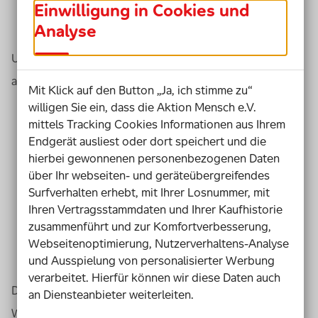
Einwilligung in Cookies und
Sehr viel Geld
Analyse
oder ein Haus.
Und weil sie mit den Losen
andere Menschen unterstützen können.
Mit Klick auf den Button „Ja, ich stimme zu“
willigen Sie ein, dass die Aktion Mensch e.V.
mittels Tracking Cookies Informationen aus Ihrem
Endgerät ausliest oder dort speichert und die
hierbei gewonnenen personenbezogenen Daten
über Ihr webseiten- und geräteübergreifendes
Surfverhalten erhebt, mit Ihrer Losnummer, mit
Ihren Vertragsstammdaten und Ihrer Kaufhistorie
zusammenführt und zur Komfortverbesserung,
Webseitenoptimierung, Nutzerverhaltens-Analyse
und Ausspielung von personalisierter Werbung
verarbeitet. Hierfür können wir diese Daten auch
Die Aktion Mensch sagt:
an Diensteanbieter weiterleiten.
Wenn Sie ein Los kaufen,