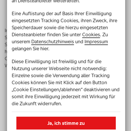
an Diensteanbieter weiterleiten.
Eine Auflistung der auf Basis Ihrer Einwilligung
eingesetzten Tracking Cookies, ihren Zweck, ihre
Speicherdauer sowie die hierzu eingesetzten
In der Hobby-Werkstatt arbeitet eine Fach-Kraft.
Diensteanbieter finden Sie unter
Cookies
. Zu
Sie weiß sehr viel über Fahrräder.
unserem
Datenschutzhinweis
und
Impressum
Sie kann den Menschen beim Reparieren vom Fahrrad
gelangen Sie hier.
helfen.
Oder sie kann ihnen Tipps und Infos geben.
Diese Einwilligung ist freiwillig und für die
Wie sie ihr Fahrrad gut reparieren können.
Nutzung unserer Webseite nicht notwendig:
Einzelne sowie die Verwendung aller Tracking
Cookies können Sie mit Klick auf den Button
„Cookie Einstellungen/ablehnen“ deaktivieren und
somit ihre Einwilligung jederzeit mit Wirkung für
die Zukunft widerrufen.
Ja, ich stimme zu