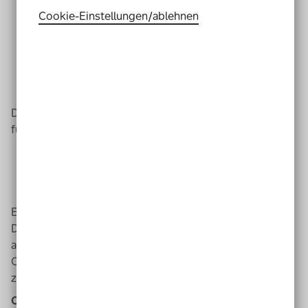
Cookie-Einstellungen­/­ablehnen
Die Hobby-Werkstatt soll aber auch ein Treff-Punkt
für viele verschiedene Menschen sein.
Die Menschen können sich dort kennen-lernen.
Sie können zusammen die Fahrräder reparieren.
Oder sie können einfach nur miteinander reden.
Es gibt auch Arbeits-Plätze in der Hobby-Werkstatt.
Da können Menschen mit und ohne Behinderung
arbeiten.
Oder sie können eine Ausbildung
zum
ehren-amtlichen
Coach machen.
Coach
ist ein englisches Wort.