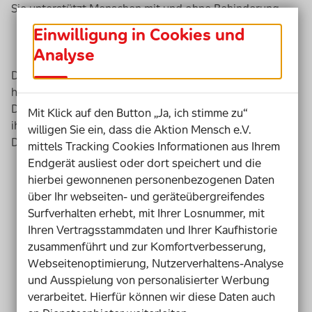
Sie unterstützt Menschen mit und ohne Behinderung.
Einwilligung in Cookies und
Analyse
Die Soziale Hilfe Marburg e.V.
hat eine Hobby-Rad-Werkstatt aufgemacht.
Dort können Menschen mit und ohne Behinderung
Mit Klick auf den Button „Ja, ich stimme zu“
ihr Fahrrad selbst reparieren.
willigen Sie ein, dass die Aktion Mensch e.V.
Das kostet nur wenig Geld.
mittels Tracking Cookies Informationen aus Ihrem
Endgerät ausliest oder dort speichert und die
hierbei gewonnenen personenbezogenen Daten
über Ihr webseiten- und geräteübergreifendes
Surfverhalten erhebt, mit Ihrer Losnummer, mit
Ihren Vertragsstammdaten und Ihrer Kaufhistorie
zusammenführt und zur Komfortverbesserung,
Webseitenoptimierung, Nutzerverhaltens-Analyse
und Ausspielung von personalisierter Werbung
verarbeitet. Hierfür können wir diese Daten auch