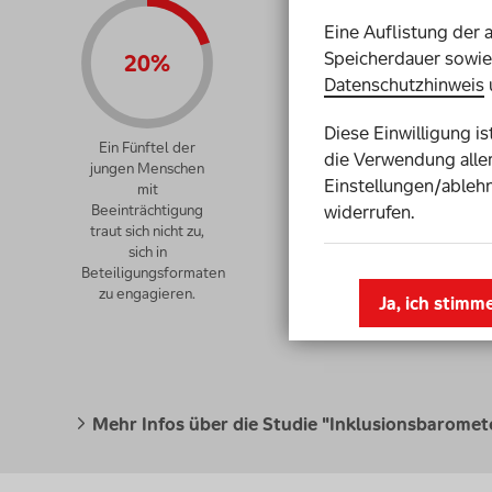
Eine Auflistung der 
Speicherdauer sowie 
20%
39%
Datenschutzhinweis
Diese Einwilligung i
Ein Fünftel der
Mehr als jeder
die Verwendung aller
jungen Menschen
dritte junge Mensch
Einstellungen/ablehn
mit
mit
widerrufen.
Beeinträchtigung
Beeinträchtigung
traut sich nicht zu,
gibt an, bei der
sich in
Schulwahl nicht
Beteiligungsformaten
mitbestimmt haben
zu engagieren.
zu können.
Ja, ich stimm
Mehr Infos über die Studie "Inklusionsbaromet