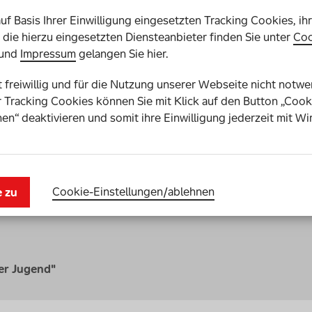
auf Basis Ihrer Einwilligung eingesetzten Tracking Cookies, ih
die hierzu eingesetzten Diensteanbieter finden Sie unter
Coo
48%
39%
und
Impressum
gelangen Sie hier.
st freiwillig und für die Nutzung unserer Webseite nicht notw
Nur etwa die Hälfte
Mehr als jeden
 Tracking Cookies können Sie mit Klick auf den Button „Cook
der jungen
dritten jungen
en“ deaktivieren und somit ihre Einwilligung jederzeit mit Wi
Menschen mit
Mensch mit
Beeinträchtigung
Beeinträchtigung
geben an, die
treibt die Sorge um,
Ausbildung machen
den
zu können, die zu
Leistungsanforderu
ihnen passt.
in Schule und Beruf
Cookie-Einstellungen­/­ablehnen
e zu
nicht gerecht zu
werden.
er Jugend"