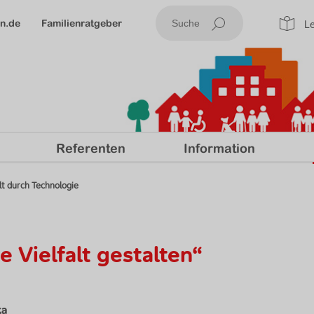
Header 
on.de
Familienratgeber
Le
Suche a
Referenten
Information
alt durch Technologie
 Vielfalt gestalten“
ka