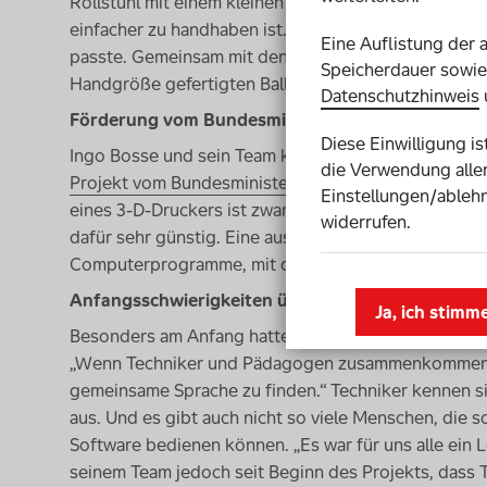
Rollstuhl mit einem kleinen
Joystick
steuert, wollte s
einfacher zu handhaben ist. Es gibt aber nur einen st
Eine Auflistung der 
passte. Gemeinsam mit den
SELFMADE
-Technikern e
Speicherdauer sowie 
Handgröße gefertigten Ball.
Datenschutzhinweis
Förderung vom Bundesministerium
Diese Einwilligung i
Ingo Bosse und sein Team können diesen Menschen k
die Verwendung aller
Projekt vom Bundesministerium für Bildung und Fo
Einstellungen/ablehn
eines 3-D-Druckers ist zwar mit etwa 3.000 bis 4.000
widerrufen.
dafür sehr günstig. Eine ausgedruckte Tasse etwa k
Computerprogramme, mit denen man die Produkte en
Anfangsschwierigkeiten überwunden
Ja, ich stimm
Besonders am Anfang hatten Ingo Bosse und das
S
„Wenn Techniker und Pädagogen zusammenkommen, m
gemeinsame Sprache zu finden.“ Techniker kennen si
aus. Und es gibt auch nicht so viele Menschen, die 
Software
bedienen können. „Es war für uns alle ein 
seinem
Team
jedoch seit Beginn des Projekts, dass