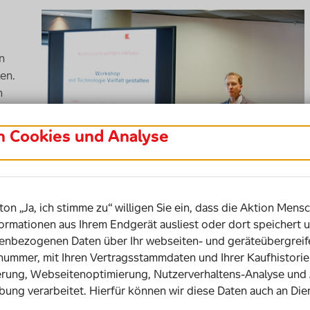
n
en.
n
r,
in Cookies und Analyse
 an
er
se.
n.
ton „Ja, ich stimme zu“ willigen Sie ein, dass die Aktion Mensc
nn mit zwei Henkeln entwickelt.“
ormationen aus Ihrem Endgerät ausliest oder dort speichert u
tick
– Vieles ist möglich
bezogenen Daten über Ihr webseiten- und geräteübergreife
snummer, mit Ihren Vertragsstammdaten und Ihrer Kaufhistor
 So konnte zum Beispiel für einen Jungen
rung, Webseitenoptimierung, Nutzerverhaltens-Analyse und
werden. Jetzt kann er Gitarre spielen, was
bung verarbeitet. Hierfür können wir diese Daten auch an Die
. Oder ein Mann, der seinen elektrischen