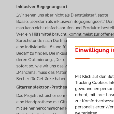
Inklusiver Begegnungsort
„Wir sehen uns aber nicht als Dienstleister“, sagte
Bosse, „sondern als inklusiven Begegnungsort.“ Den
man kann nicht einfach anrufen und Produkte bestell
Wer ein Hilfsmittel braucht, kommt meist zur offene
Sprechstunde nach Dortmund. Dort hilft ein Technike
eine individuelle Lösung für den entsprechenden
Einwilligung 
Bedarf zu finden. Die inklusiven Teams arbeiten dann
deren Optimierung. „Der erste Entwurf ist nicht imm
sofort so, wie wir uns das vorgestellt haben“, so Bos
„Manchmal muss das Material etwas robuster werde
Mit Klick auf den But
Becher für Getränke haben wir erst mit einem und da
Tracking Cookies Inf
Gitarrenplektron-Prothese oder individueller
Joys
gewonnenen personen
erhebt, mit Ihrer Lo
Das Projekt ist bisher sehr gut angenommen worden:
zur Komfortverbesse
eine Handprothese mit Gitarrenplektron ausgedruckt 
personalisierter Wer
mit seiner herkömmlichen Prothese nicht möglich war
weiterleiten.