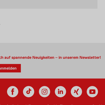
ch auf spannende Neuigkeiten – in unserem Newsletter!
 anmelden
Social Media
Facebook
Instagram
Linkedi
Xing
Y
TikTok Kanal d