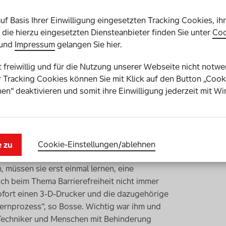
tatt des Hebels lieber einen Ball, der viel
andardisierten Ball für Erwachsene, der nicht
auf Basis Ihrer Einwilligung eingesetzten Tracking Cookies, ih
ntwickelte er einen individuell auf seine
die hierzu eingesetzten Diensteanbieter finden Sie unter
Coo
und
Impressum
gelangen Sie hier.
st freiwillig und für die Nutzung unserer Webseite nicht notw
ostenlos helfen, da das
 Tracking Cookies können Sie mit Klick auf den Button „Cook
rschung
gefördert wird. Die Anschaffung
en“ deaktivieren und somit ihre Einwilligung jederzeit mit Wi
 Euro recht teuer, doch das Druckmaterial
ostet nur wenige
Cent
. Auch die
twickelt, sind kostenlos.
Cookie-Einstellungen­/­ablehnen
e zu
ELFMADE
-Team einige Hürden zu nehmen:
üssen sie erst einmal lernen, eine
ch beim Thema Barrierefreiheit nicht immer
sofort einen 3-D-Drucker und die dazugehörige
Lernprozess“, so Bosse. Wichtig war ihm und
 Techniker und Menschen mit Behinderung