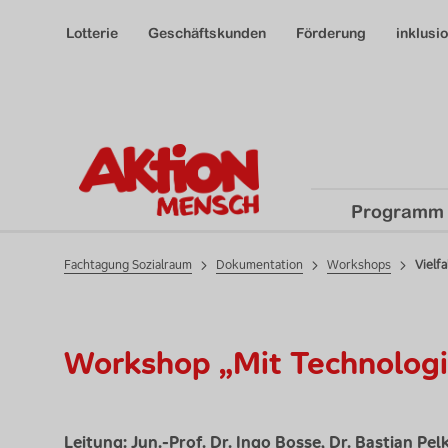
Header Meta Navigation links
Lotterie
Geschäftskunden
Förderung
inklusi
Dokumentation
Hauptnavigation
Programm
Fachtagung Sozialraum
Dokumentation
Workshops
Vielf
Workshop „Mit Technologie
Leitung: Jun.-Prof. Dr. Ingo Bosse, Dr. Bastian Pel