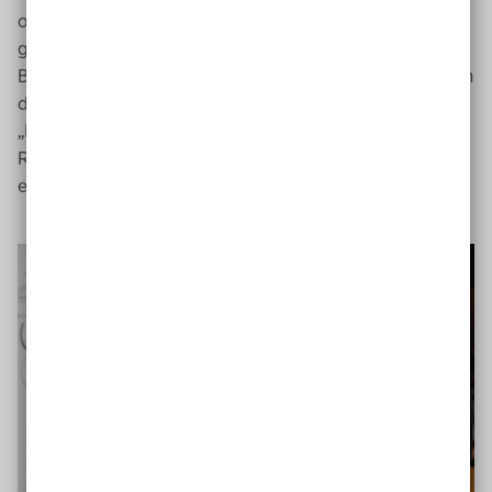
oder Restaurants betreiben.“ Die üblichen großen und
globalen Modemarken sucht man dort vergeblich. Die
Bewohner hatten sich gezielt zusammengeschlossen, um
dieses Viertel in seiner Ursprünglichkeit zu erhalten.
„Investoren aus dem Ausland oder aus anderen
Regionen hatten keine
Chance
, Grundstücke zu
erwerben“, so Schulz.