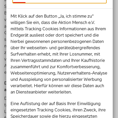
Stadtvierteln oder gehen auf unterschiedliche Schulen.
Bis sich daran etwas ändert, wird noch viel Zeit
Mit Klick auf den Button „Ja, ich stimme zu“
vergehen, so
Rollins
. Dabei weiß jeder, wie es sich
willigen Sie ein, dass die Aktion Mensch e.V.
anfühlt, eingeschlossen zu sein. „Es ist ein gutes
mittels Tracking Cookies Informationen aus Ihrem
Gefühl!“, sagte
Rollins
. Deswegen ist es wichtig, dass
Endgerät ausliest oder dort speichert und die
sich alle Menschen darüber Gedanken machen, wie sich
hierbei gewonnenen personenbezogenen Daten
mehr Menschen eingeschlossen fühlen. Eingeschlossen
über Ihr webseiten- und geräteübergreifendes
zu sein, bedeutet etwa auf die
Party
eingeladen oder
Surfverhalten erhebt, mit Ihrer Losnummer, mit
von jemandem zum Tanz aufgefordert zu werden.
Ihren Vertragsstammdaten und Ihrer Kaufhistorie
Allerdings kann es sich auch seltsam anfühlen,
zusammenführt und zur Komfortverbesserung,
eingeschlossen zu sein.
Webseitenoptimierung, Nutzerverhaltens-Analyse
und Ausspielung von personalisierter Werbung
Die Änderung der Struktur allein führt nicht
verarbeitet. Hierfür können wir diese Daten auch
automatisch zur Inklusion
an Diensteanbieter weiterleiten.
Domonic Rollins
zeigte ein Video, in dem ein Kino mit
Eine Auflistung der auf Basis Ihrer Einwilligung
tätowierten Rockern und Motorradfahrern in
eingesetzten Tracking Cookies, ihren Zweck, ihre
Lederkutten fast voll besetzt ist. Einzig zwei Plätze sind
Speicherdauer sowie die hierzu eingesetzten