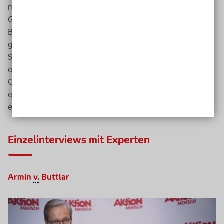
möchten eine faire, gerechte und ressourcenschonende
Gemeinschaft für alle begründen. So gibt es zum
Beispiel schon einen Gemeinschaftsgarten, in dem man
gemeinsam Gemüse anbauen kann. „In
Nishijin
, ein
Stadtteil von
Kyoto
, haben sich die Bürger dafür
eingesetzt, dass eine stillgelegte Schule zu einem
Gemeinschaftsort umgebaut wurde“, sagte Schulz. „Die
erste Idee war ein Hotel, doch die Bewohner haben sich
erfolgreich für den Gemeinschaftsort ausgesprochen.“
Einzel
interviews
mit Experten
Armin
v.
Buttlar
Video-
Player