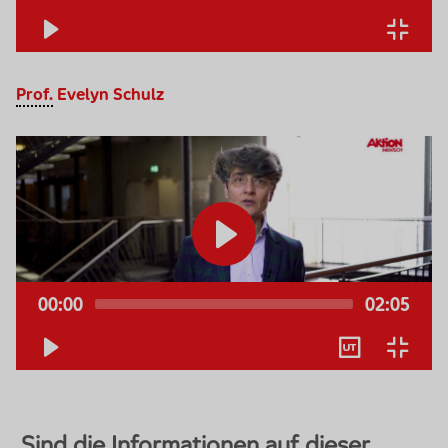
Prof.
Evelyn Schulz
Video-
Player
00:00
02:05
Keine
Deutsch