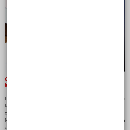
Cornelia Daheim, Gründerin und Inhaberin
Future
Impacts Consulting
, Köln
Digitalisierung und Fortschritt der Technik machen vielen
Menschen Angst, weil etwa Arbeitsplätze wegfallen oder
die Technik so schnell voranschreitet, dass manche
Menschen nicht verstehen, wie etwas funktioniert. „Doch
die Digitalisierung bietet auch
Chancen
“, sagte