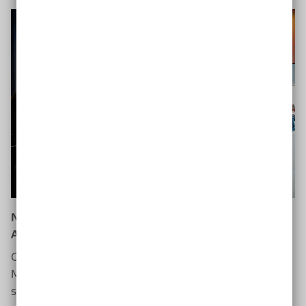
Neue
Apps
und Roboter können den Menschen die
Arbeit erleichtern
Computer
programme und Roboter werden den
Menschen die Arbeit immer weiter erleichtern. Vor allem
sich stetig wiederholende Tätigkeiten, die schnell