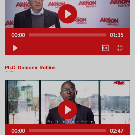
00:00
01:35
Keine
Deutsch
Ph.D
.
Domonic Rollins
Video-
Player
00:00
02:47