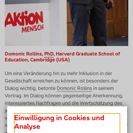
Domonic Rollins
,
PhD
, Harvard Graduate School of
Education, Cambridge (USA)
Um eine Veränderung hin zu mehr Inklusion in der
Gesellschaft erreichen zu können, ist besonders der
Dialog wichtig, betonte
Domonic Rollins
in seinem
Vortrag. Im Dialog können gegenseitige Anerkennung,
interessiertes Nachfragen und die Wertschätzung des
jeweils anderen ausgetauscht werden und zu einer
Einwilligung in Cookies und
veränderten Denkweise beitragen. In den USA gibt es
Analyse
noch sehr viel Exklusion: Afroamerikaner,
Hispanics
oder
weiße Amerikaner wohnen in verschiedenen