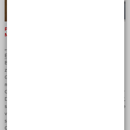
Prof. Dr. Evelyn Schulz, Japan-Zentrum,
LMU
München
„Japan ist die älteste Gesellschaft der Erde“, begann
Evelyn Schulz
ihren
Input
. „Etwa ein Viertel der
Bevölkerung ist 65 Jahre oder älter.“ Jüngere Menschen
ziehen in die Städte, alteingesessene werden verdrängt.
Gleichzeitig lösen sich alte Familienstrukturen auf, in der
mehrere Generationen zusammengewohnt haben. „Die
Gesellschaft in Japan verändert sich immer mehr zu einer
Differenzgesellschaft, in der jeder für sich alleine wohnt“,
sagte Schulz. Altersarmut, Vereinsamung, eine hohe Rate
von jungen Alleinstehenden und der Geburtenrückgang
sind weitere drängende Probleme in der japanischen
Gesellschaft. Etwa 70 Prozent der Japaner wohnen in