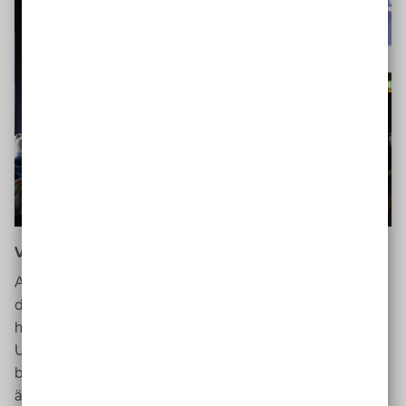
Veränderungen machen erst einmal Angst
Auf Nachfrage aus dem Publikum berichtete
Rollins
,
dass
US
-Schulen das gleiche Problem wie deutsche
haben: Sie sind sehr exklusiv. Es gibt zwar ein erstes
Umdenken in den Universitäten, doch die Menschen
benötigen auch einen gewissen Druck, damit sich etwas
ändert. „Viele Leute haben Angst“, berichtete
Rollins
,