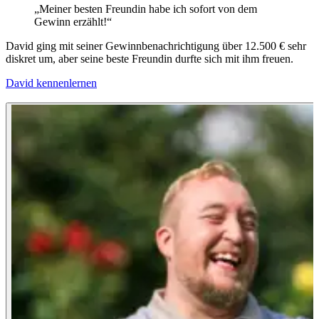
„
Meiner besten Freundin habe ich sofort von dem
Gewinn erzählt!
“
C
David ging mit seiner Gewinnbenachrichtigung über 12.500 € sehr
diskret um, aber seine beste Freundin durfte sich mit ihm freuen.
5
v
David kennenlernen
m