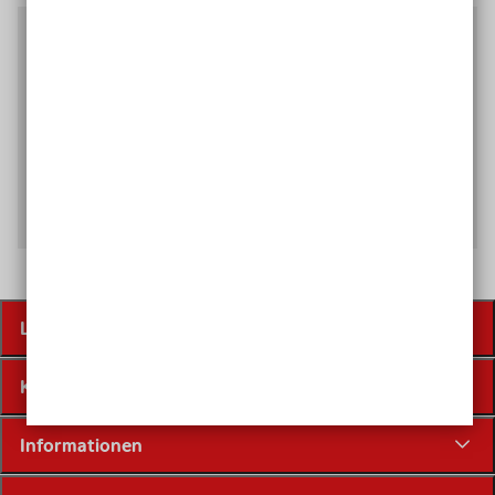
Weitere relevante Themen
Die Zahlungsarten der Lotterie
Los kaufen als Privatkund*in
Versand und Lieferung von Losen
Lose
Kundenservice
Informationen