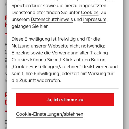
postalisch.
Speicherdauer sowie die hierzu eingesetzten
Diensteanbieter finden Sie unter
Cookies
. Zu
Personalausweis oder amtliches Dokument
unserem
Datenschutzhinweis
und
Impressum
hochladen.
gelangen Sie hier.
Diese Einwilligung ist freiwillig und für die
Für diesen Schritt brauchst du ein amtliches Dokument
Nutzung unserer Webseite nicht notwendig:
(z. B. den Personalausweis) in digitaler Form. Die
Einzelne sowie die Verwendung aller Tracking
gewählte Datei muss als Bild (JPG, PNG oder GIF) oder
Cookies können Sie mit Klick auf den Button
im PDF-Format vorliegen und darf maximal 5 MB groß
„Cookie Einstellungen/ablehnen“ deaktivieren und
sein. Du kannst sie dann direkt bei der Bestellung
somit ihre Einwilligung jederzeit mit Wirkung für
die Zukunft widerrufen.
hochladen.
Personalausweis oder amtliches
Ja, ich stimme zu
Dokument via E-Mail versenden.
Cookie-Einstellungen­/­ablehnen
Es geht aber auch anders: Du scannst das betreffende