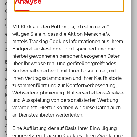
Analyse
oder Registrierung deine Daten (Name, Anschrift und
Geburtsdatum) ganz automatisch zur Identitäts-Prüfung
an die SCHUFA übermittelt. Dabei wird auch die
Volljährigkeit geprüft. Wir übertragen deine Daten über
Mit Klick auf den Button „Ja, ich stimme zu“
eine sichere Verbindung. Bei der SCHUFA werden deine
willigen Sie ein, dass die Aktion Mensch e.V.
mittels Tracking Cookies Informationen aus Ihrem
Angaben mit den entsprechenden Daten der SCHUFA
Endgerät ausliest oder dort speichert und die
abgeglichen, ohne diese jedoch zu speichern.
hierbei gewonnenen personenbezogenen Daten
Eine Kreditwürdigkeitsprüfung wird hierbei
über Ihr webseiten- und geräteübergreifendes
ausdrücklich nicht durchgeführt.
Surfverhalten erhebt, mit Ihrer Losnummer, mit
Ihren Vertragsstammdaten und Ihrer Kaufhistorie
Es kann passieren, dass uns deine Volljährigkeit bei der
zusammenführt und zur Komfortverbesserung,
Prüfung durch die SCHUFA nicht bestätigt werden
Webseitenoptimierung, Nutzerverhaltens-Analyse
konnte (
z. B.
durch eventuelle Tippfehler in deinen
und Ausspielung von personalisierter Werbung
Daten, eine Namens- oder Adressänderung oder
verarbeitet. Hierfür können wir diese Daten auch
dadurch, dass du bei der SCHUFA noch nicht gemeldet
an Diensteanbieter weiterleiten.
bist). In dem Falle bitten wir dich, uns eine Kopie eines
amtlichen Dokuments zuzusenden, das deine
Eine Auflistung der auf Basis Ihrer Einwilligung
Volljährigkeit belegt. Entweder via E-Mail oder
eingesetzten Tracking Cookies, ihren Zweck, ihre